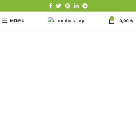
0
MENYU
0,00
₼
müalicəvi və faydalı
ədviyyatlar
orqanizminizə müsbət təsir göstərir və
immuntent sisteminizi gücləndirir
indi alın