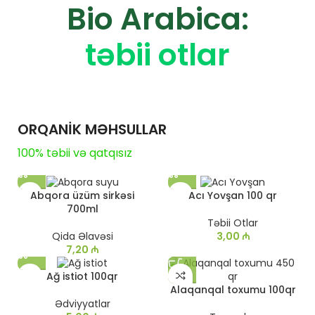
Bio Arabica:
təbii otlar
ORQANİK MƏHSULLAR
100% təbii və qatqısız
Abqora üzüm sirkəsi
Acı Yovşan 100 qr
700ml
Təbii Otlar
Qida Əlavəsi
3,00
₼
7,20
₼
Ağ istiot 100qr
Alaqanqal toxumu 100qr
Ədviyyatlar