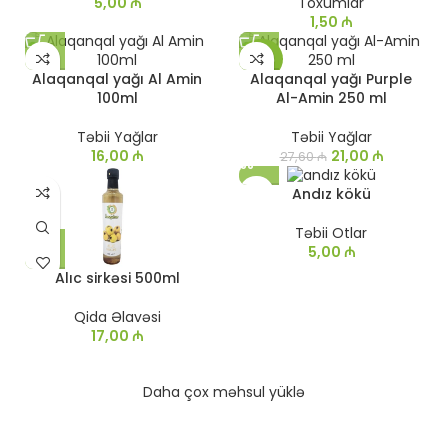
Toxumlar
5,00
₼
1,50
₼
-24%
Alaqanqal yağı Al Amin
Alaqanqal yağı Purple
100ml
Al-Amin 250 ml
Təbii Yağlar
Təbii Yağlar
16,00
₼
21,00
₼
27,60
₼
Andız kökü
Təbii Otlar
5,00
₼
Alıc sirkəsi 500ml
Qida Əlavəsi
17,00
₼
Daha çox məhsul yüklə