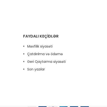
ku
kosme
edil
aromat
onu 
popu
hə
FAYDALI KEÇIDLƏR
dəstə
faydal
Məxfilik siyasəti
Çatdırılma və ödəmə
Geri Qaytarma siyasəti
Son yazılar