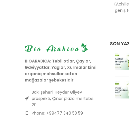
(Achill
geniş 
edilən d
digər a
qızılbaş
bənzərl
g
SON YAZ
Boyma
üçü
üsull
BİOARABİCA: Təbii otlar, Çaylar,
əsasən
Ədviyyatlar, Yağlar, Xurmalar kimi
sağaltm
orqaniq məhsullar satan
mağazalar şəbəkəsidir.
Bakı şəhəri, Heydər Əliyev
prospekti, Çinar plaza mərtəbə:
20
Phone: +99477 340 53 59