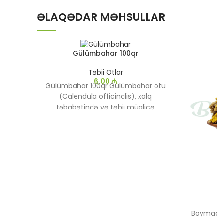
ƏLAQƏDAR MƏHSULLAR
Gülümbahar 100qr
Təbii Otlar
6,00
₼
Gülümbahar 100qr Gülümbahar otu
(Calendula officinalis), xalq
təbabətində və təbii müalicə
üsullarında çox geniş istifadə olunan
bir dərman bitkisidir. Çox vaxt sadəcə
"gülümbahar" adlanır, lakin bitkinin
bütün hissələri – çiçəklər, yarpaqlar
və kökləri müxtəlif məqsədlər üçün
işlədilir. Bu bitki narıncı və ya sarı
çiçəkləri ilə tanınır və həm bəzək,
həm də müalicə məqsədləri üçün
yetişdirilir.
Boymad