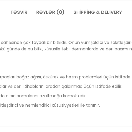
TƏSVIR
RƏYLƏR (0)
SHIPPING & DELIVERY
sahəsində çox faydalı bir bitkidir. Onun yumşaldıcı və sakitləşdiric
kü gündə də bu bitki, xüsusilə təbii dərmanlarda və dəri baxımı məh
yarpaqları boğaz ağrısı, öskürək və həzm problemləri üçün istifadə 
alar və dəri iltihablarını aradan qaldırmaq üçün istifadə edilir.
də qıcıqlanmalarını azaltmağa kömək edir.
ləşdirici və nəmləndirici xüsusiyyətləri ilə tanınır.