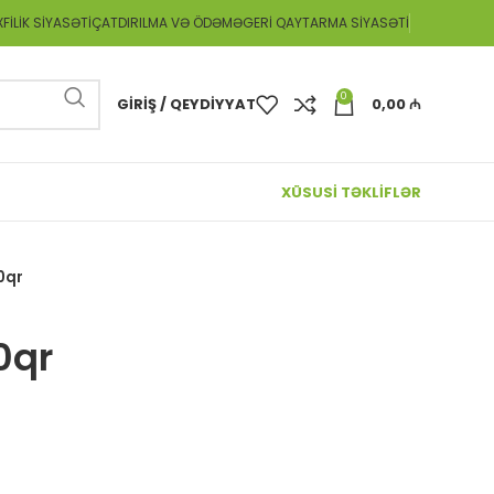
FILIK SIYASƏTI
ÇATDIRILMA VƏ ÖDƏMƏ
GERI QAYTARMA SIYASƏTI
0
GIRIŞ / QEYDIYYAT
0,00
₼
XÜSUSİ TƏKLİFLƏR
0qr
0qr