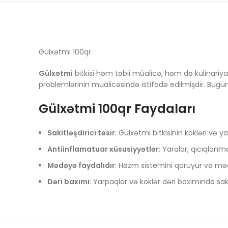
Gülxətmi 100qr
Gülxətmi
bitkisi həm təbii müalicə, həm də kulinariya 
problemlərinin müalicəsində istifadə edilmişdir. Bugün
Gülxətmi 100qr Faydaları
Sakitləşdirici təsir
: Gülxətmi bitkisinin kökləri və 
Antiinflamatuar xüsusiyyətlər
: Yaralar, qıcıqlanm
Mədəyə faydalıdır
: Həzm sistemini qoruyur və mə
Dəri baxımı
: Yarpaqlar və köklər dəri baxımında sakit