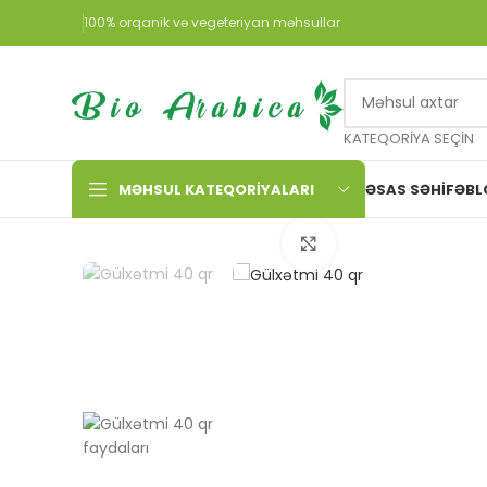
100% orqanik və vegeteriyan məhsullar
KATEQORIYA SEÇIN
MƏHSUL KATEQORIYALARI
ƏSAS SƏHIFƏ
BL
Böyütmək üçün tox