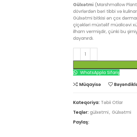
Gülxətmi
(Marshmallow Plant
dövrlərdən bəri tibbi və kulinar
Gülxətmi bitkisi ən çox dərman 
çiçəkləri müxtəlif müalicəvi x
ilham vermişdir, çünki bu şirni
dayanırdı.
WhatsAppla Sifariş
Müqayisə
Bəyəndiklə
Kateqoriya:
Təbii Otlar
Teqlər:
gülxetmi
,
Gülxətmi
Paylaş: