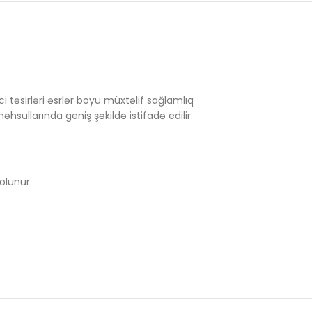
i təsirləri əsrlər boyu müxtəlif sağlamlıq
sullarında geniş şəkildə istifadə edilir.
olunur.