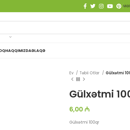
MƏX
OQ
HAQQIMIZDA
ƏLAQƏ
un
Ev
Təbii Otlar
Gülxətmi 10
Gülxətmi 10
6,00
₼
Gülxətmi 100qr