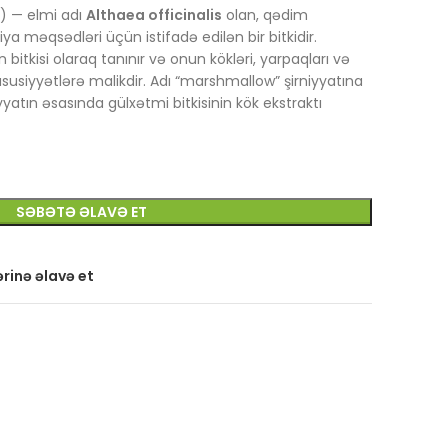
) — elmi adı
Althaea officinalis
olan, qədim
iya məqsədləri üçün istifadə edilən bir bitkidir.
bitkisi olaraq tanınır və onun kökləri, yarpaqları və
üsusiyyətlərə malikdir. Adı “marshmallow” şirniyyatına
yyatın əsasında gülxətmi bitkisinin kök ekstraktı
SƏBƏTƏ ƏLAVƏ ET
rinə əlavə et