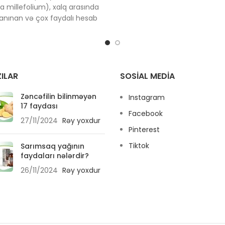
ea millefolium), xalq arasında
tanınan və çox faydalı hesab
ərman bitkisidir. Onun bir çox
dları da var, məsələn, yarpız,
 otu və ya çobanyastığı otu ilə
ik göstərən xüsusiyyətlərinə
örə "yovşan" da adlanır.
ILAR
SOSIAL MEDIA
dərən həm tibbi məqsədlər
n, həm də təbii müalicə
Zəncəfilin bilinməyən
Instagram
17 faydası
arında istifadə olunur. Bitki,
Facebook
, antik dövrlərdən bəri yara
27/11/2024
Rəy yoxdur
a və iltihab əleyhinə vasitə
Pinterest
kimi tanınır.
Tiktok
Sarımsaq yağının
faydaları nələrdir?
26/11/2024
Rəy yoxdur