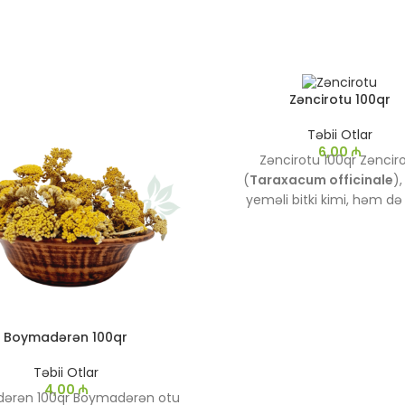
Zəncirotu 100qr
Təbii Otlar
6,00
₼
Zəncirotu 100qr Zəncir
(
Taraxacum officinale
)
yeməli bitki kimi, həm də 
müalicə vasitəsi olaraq geniş
olunan bir bitkidir. Onun yar
kökləri və çiçəkləri həm 
mənbəyi, həm də müxtəlif s
faydaları üçün istifadə ol
Boymadərən 100qr
Təbii Otlar
4,00
₼
ərən 100qr Boymadərən otu