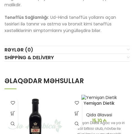
malikdir.
Tənəffüs Sağlamlığı:
Ud-Hindi tənəffüs yollarını açan
təsirləri ilə tanınır və astma və bronxit kimi tənəffüs
xəstəliklərinin simptomlarını yüngülləşdirə bilər.
RƏYLƏR (0)
SHIPPING & DELIVERY
ƏLAQƏDAR MƏHSULLAR
Yemişan Dietik
Qida Əlavəsi
15,10
₼
Yemişan Dietik Ağac və ya iri
kol bitkisi olub, növbə ilə