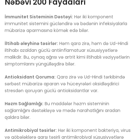
Nəbəvi 200 Faydaları
İmmunitet Sisteminin Dəstəyi:
Hər iki komponent
immunitet sistemini gücləndirə və bədənin infeksiyalarla
mübarizə aparmasına kömək edə bilər.
İltihab əleyhinə təsirlər:
Həm qara zirə, həm də Ud-Hindi
iltihabı azaldan güclü antiinflamatuar xüsusiyyətlərə
malikdir. Bu, oynaq ağrısı və artrit kimi iltihablı vəziyyətlərin
simptomlarını yüngülləşdirə bilər.
Antioksidant Qoruma:
Qara zirə və Ud-Hindi tərkibində
sərbəst mübarizə aparan və hüceyrələri oksidləşdirici
stresdən qoruyan güclü antioksidantlar var.
Həzm Sağlamlığı:
Bu maddələr həzm sisteminin
sağlamlığını dəstəkləyə və mədə narahatlığını aradan
qaldıra bilər.
Antimikrobiyal təsirlər:
Hər iki komponent bakteriya, virus
və göbələklərə qarşı təsirli antimikrobiyal xüsusiyyətlərə