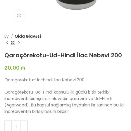
Böyütmək üçün toxun
Ev
Qida Əlavəsi
Qaraçörəkotu-Ud-Hindi İlac Nəbəvi 200
20,00
₼
Qaraçörəkotu-Ud-Hindi İlac Nəbəvi 200
Qaraçörəkotu-Ud-Hindi kapsulu iki güclü bitki tərkibli
inqrediyenti birləşdirən əlavədir: qara zirə və Ud-Hindi
(Agarwood). Bu kapsul sağlamlıq faydaları ilə tanınan bu iki
inqrediyentin birləşməsini bildirir