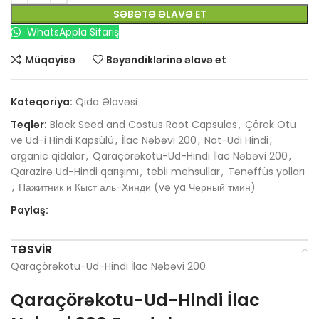
SƏBƏTƏ ƏLAVƏ ET
WhatsAppla Sifariş
Müqayisə
Bəyəndiklərinə əlavə et
Kateqoriya:
Qida Əlavəsi
Teqlər:
Black Seed and Costus Root Capsules
,
Çörek Otu
ve Ud-i Hindi Kapsülü
,
İlac Nəbəvi 200
,
Nat-Udi Hindi
,
organic qidalar
,
Qaraçörəkotu-Ud-Hindi İlac Nəbəvi 200
,
Qarazirə Ud-Hindi qarışımı
,
tebii mehsullar
,
Tənəffüs yolları
,
Пажитник и Кыст аль-Хинди (və ya Черный тмин)
Paylaş:
TƏSVIR
Qaraçörəkotu-Ud-Hindi İlac Nəbəvi 200
Qaraçörəkotu-Ud-Hindi İlac