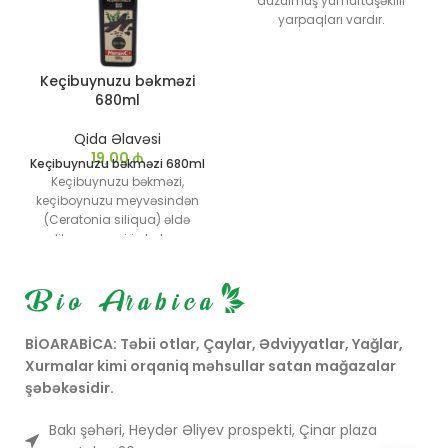
düzülmüş yumurtaşəkilli
yarpaqları vardır.
Yarpaqlarının kənarı
mişarvaridir. Ağ rəngli ətirli
çiçəkləri, uzunsov kürəvari
Keçibuynuzu bəkməzi
giləmeyvəyə oxşar lətli və şirəli
680ml
meyvəsi olur. Meyvəsi yetişən
vaxt qırmızı, qara, şabalıdı və
Qida Əlavəsi
s. rəngə boyanır. Meyvəsinin
19,00
₼
Keçibuynuzu bəkməzi 680ml
içərisində açıq-sarı rəngli
Keçibuynuzu bəkməzi,
toxumları yerləşir
keçiboynuzu meyvəsindən
(Ceratonia siliqua) əldə
edilən sıx və şirin bəkməz
növüdür.
Bir çox sağlamlıq faydası
olan keçibuynuzu bəkməzi,
ənənəvi dadlandırıcıdır və
dərman məhsulları
BİOARABİCA: Təbii otlar, Çaylar, Ədviyyatlar, Yağlar,
arasındadır.
Xurmalar kimi orqaniq məhsullar satan mağazalar
şəbəkəsidir.
Bakı şəhəri, Heydər Əliyev prospekti, Çinar plaza