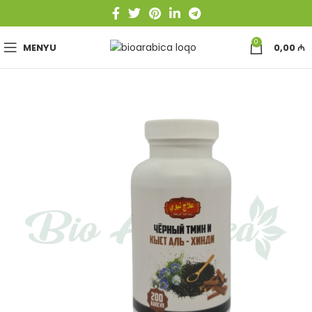
0
MENYU
0,00
₼