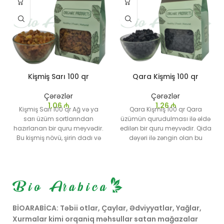
Kişmiş Sarı 100 qr
Qara Kişmiş 100 qr
Çərəzlər
Çərəzlər
1,06
₼
1,26
₼
Kişmiş Sarı 100 qr Ağ və ya
Qara Kişmiş 100 qr Qara
sarı üzüm sortlarından
üzümün qurudulması ilə əldə
hazırlanan bir quru meyvədir.
edilən bir quru meyvədir. Qida
Bu kişmiş növü, şirin dadı və
dəyəri ilə zəngin olan bu
təravətli qızılı rəngi ilə tanınır
meyvə, həm sağlam bir
və müxtəlif kulinariya
qəlyanaltı, həm də müxtəlif
sahələrində geniş istifadə
yeməklərdə, desertlərdə və
olunur.
içkilərdə istifadə edilən
populyar bir məhsuldur.
BİOARABİCA: Təbii otlar, Çaylar, Ədviyyatlar, Yağlar,
Xurmalar kimi orqaniq məhsullar satan mağazalar