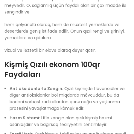
meyvədir. O, sağlamlıq üçün faydalı olan bir çox maddə ilə
zəngindir və
həm qəlyanaltı olaraq, həm də müxtəlif yeməklərdə və
desertlərdə geniş istifadə edilir. Onun qızılı rəngi və şirinliyi,
yeməklərə və qidalara
vizual və ləzzətli bir əlavə olaraq dəyər qatır.
Kişmiş Qızılı ekonom 100qr
Faydaları
Antioksidanlarla Zəngin
: Qızılı kişmişdə flavonoidlər və
digər antioksidanlar bol miqdarda mövcuddur, bu da
bədəni sərbəst radikallardan qorumağa və yaşlanma
prosesini yavaşlatmağa kömək edir.
Həzm Sistemi
: Liflə zəngin olan qızılı kişmiş həzmi
asanlaşdırır və bağırsaq fəaliyyətini tənzimləyir.