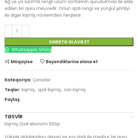
Ağ və ya sarımtıl rəngli üzüm sortlarının qurudulması ilə əldə
edilən bir quru meyvədir. Onun qızılı rəngi və yüngül şirinliyi
ilə digər kişmiş növlərindən fərqlənir.
SƏBƏTƏ ƏLAVƏ ET
WhatsAppla Sifariş
Müqayisə
Bəyəndiklərinə əlavə et
Kateqoriya:
Çərəzlər
Teqlər:
kişmiş
,
qızılı kişmiş
,
sarı kişmiş
Paylaş:
TƏSVIR
Kişmiş Qızılı ekonom 100qr
Yüksək qidalandırıcı dəyəri və xoş dadı ilə məşhur bir quru