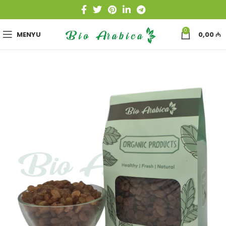
0
MENYU
0,00
₼