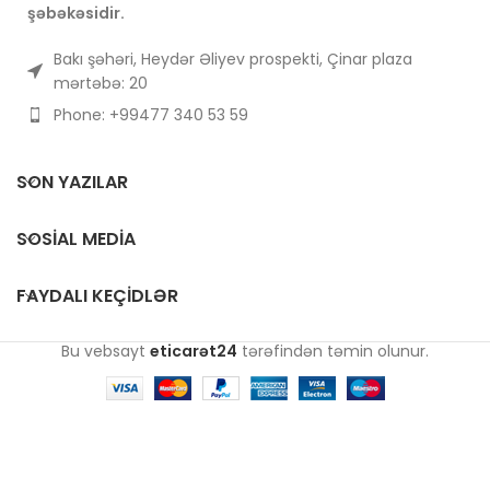
şəbəkəsidir.
Bakı şəhəri, Heydər Əliyev prospekti, Çinar plaza
mərtəbə: 20
Phone: +99477 340 53 59
SON YAZILAR
SOSIAL MEDIA
FAYDALI KEÇIDLƏR
Bu vebsayt
eticarət24
tərəfindən təmin olunur.