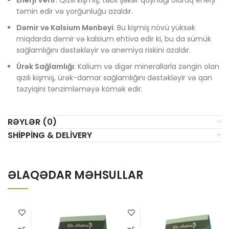
Enerji Verir
: Qızılı kişmiş, təbii şəkər qaynağı olaraq enerji
təmin edir və yorğunluğu azaldır.
Dəmir və Kalsium Mənbəyi
: Bu kişmiş növü yüksək
miqdarda dəmir və kalsium ehtiva edir ki, bu da sümük
sağlamlığını dəstəkləyir və anemiya riskini azaldır.
Ürək Sağlamlığı
: Kalium və digər minerallarla zəngin olan
qızılı kişmiş, ürək-damar sağlamlığını dəstəkləyir və qan
təzyiqini tənzimləməyə kömək edir.
RƏYLƏR (0)
SHIPPING & DELIVERY
ƏLAQƏDAR MƏHSULLAR