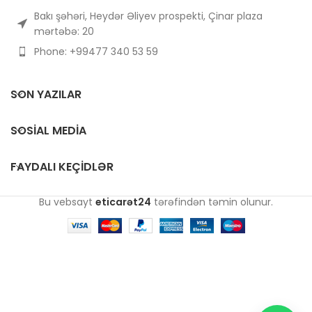
Bakı şəhəri, Heydər Əliyev prospekti, Çinar plaza
mərtəbə: 20
Phone: +99477 340 53 59
SON YAZILAR
SOSIAL MEDIA
FAYDALI KEÇIDLƏR
Bu vebsayt
eticarət24
tərəfindən təmin olunur.