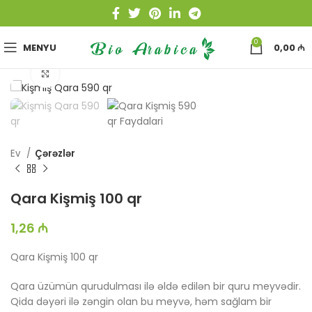
0
MENYU
0,00
₼
Böyütmək üçün toxun
Ev
Çərəzlər
Qara Kişmiş 100 qr
1,26
₼
Qara Kişmiş 100 qr
Qara üzümün qurudulması ilə əldə edilən bir quru meyvədir.
Qida dəyəri ilə zəngin olan bu meyvə, həm sağlam bir