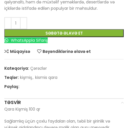
qəlyanaltı, həm də müxtəlif yeməklərdə, desertlərdə və
içkilərdə istifadə edilən populyar bir məhsuldur.
SƏBƏTƏ ƏLAVƏ ET
WhatsAppla Sifariş
Müqayisə
Bəyəndiklərinə əlavə et
Kateqoriya:
Çərəzlər
Teqlər:
kişmiş
,
kismis qara
Paylaş:
TƏSVIR
Qara Kişmiş 100 qr
Sağlamlıq üçün çoxlu faydaları olan, təbii bir şirinlik və
yüksək qidalandırıcı dəyərə malik olan quru meyvədir.