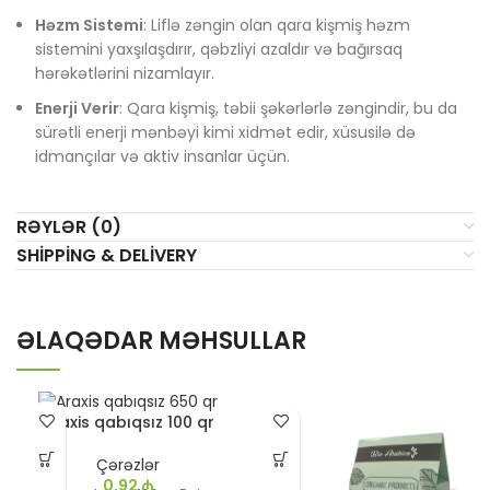
Həzm Sistemi
: Liflə zəngin olan qara kişmiş həzm
sistemini yaxşılaşdırır, qəbzliyi azaldır və bağırsaq
hərəkətlərini nizamlayır.
Enerji Verir
: Qara kişmiş, təbii şəkərlərlə zəngindir, bu da
sürətli enerji mənbəyi kimi xidmət edir, xüsusilə də
idmançılar və aktiv insanlar üçün.
RƏYLƏR (0)
SHIPPING & DELIVERY
ƏLAQƏDAR MƏHSULLAR
Araxis qabıqsız 100 qr
Çərəzlər
0,92
₼