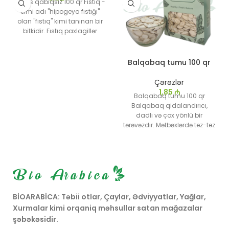
Araxis qabıqsız 100 qr Fıstıq -
elmi adı "hipogeya fıstığı"
olan "fıstıq" kimi tanınan bir
bitkidir. Fıstıq paxlagillər
ailəsinə aiddir və xüsusilə
zülal, sağlam yağlar və
müxtəlif vitamin və
Balqabaq tumu 100 qr
minerallarla zəngin bir qida
mənbəyidir.
Çərəzlər
1,85
₼
Balqabaq tumu 100 qr
Balqabaq qidalandırıcı,
dadlı və çox yönlü bir
tərəvəzdir. Mətbəxlərdə tez-tez
üstünlük verilir, çünki sağlam
qidadır və müxtəlif
yeməklərdə istifadə edilə bilər.
Balqabaq göz
sağlamlığından ürək
sağlamlığına qədər bir çox
sahədə faydalıdır və xüsusilə
BİOARABİCA: Təbii otlar, Çaylar, Ədviyyatlar, Yağlar,
payız və qışda süfrədə öz
Xurmalar kimi orqaniq məhsullar satan mağazalar
yerini tutur.
şəbəkəsidir.