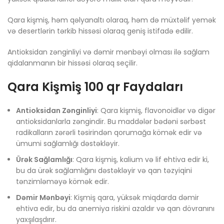
Qara kişmiş, həm qəlyanaltı olaraq, həm də müxtəlif yemək
və desertlərin tərkib hissəsi olaraq geniş istifadə edilir.
Antioksidan zənginliyi və dəmir mənbəyi olması ilə sağlam
qidalanmanın bir hissəsi olaraq seçilir.
Qara Kişmiş 100 qr Faydaları
Antioksidan Zənginliyi
: Qara kişmiş, flavonoidlər və digər
antioksidanlarla zəngindir. Bu maddələr bədəni sərbəst
radikalların zərərli təsirindən qorumağa kömək edir və
ümumi sağlamlığı dəstəkləyir.
Ürək Sağlamlığı
: Qara kişmiş, kalium və lif ehtiva edir ki,
bu da ürək sağlamlığını dəstəkləyir və qan təzyiqini
tənzimləməyə kömək edir.
Dəmir Mənbəyi
: Kişmiş qara, yüksək miqdarda dəmir
ehtiva edir, bu da anemiya riskini azaldır və qan dövranını
yaxşılaşdırır.