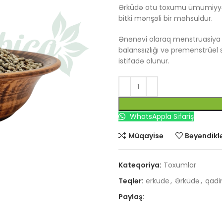
Ərküdə otu toxumu ümumiyyətl
bitki mənşəli bir məhsuldur.
Ənənəvi olaraq menstruasiya 
balanssızlığı və premenstrüel
istifadə olunur.
WhatsAppla Sifariş
Müqayisə
Bəyəndiklə
Kateqoriya:
Toxumlar
Teqlər:
erkude
,
Ərküdə
,
qadi
Paylaş: