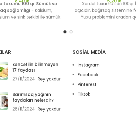
8,40
₼
5,20
₼
 toxumu 100 qr
Sümük və
Xardal toxumu sarı 100qr İ
aq sağlamlığı
- Kalsium,
açıcıdır, bağırsaq sisteminə fa
um və sink tərkibi ilə sümük
Yuxu problemini aradan qal
ını gücləndirir. - Osteoporoz
riskini azalda bilər.
ILAR
SOSIAL MEDIA
Zəncəfilin bilinməyən
Instagram
17 faydası
Facebook
27/11/2024
Rəy yoxdur
Pinterest
Tiktok
Sarımsaq yağının
faydaları nələrdir?
26/11/2024
Rəy yoxdur