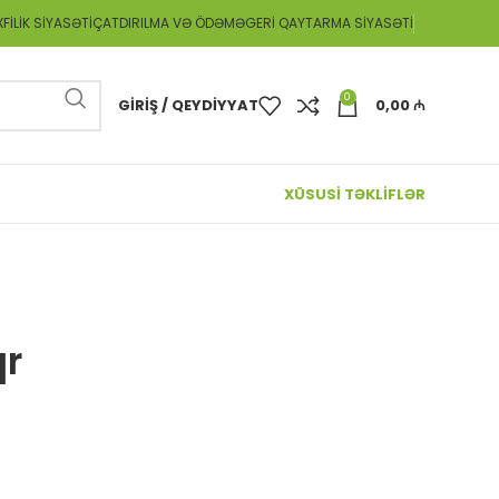
FILIK SIYASƏTI
ÇATDIRILMA VƏ ÖDƏMƏ
GERI QAYTARMA SIYASƏTI
0
GIRIŞ / QEYDIYYAT
0,00
₼
XÜSUSİ TƏKLİFLƏR
r
qr