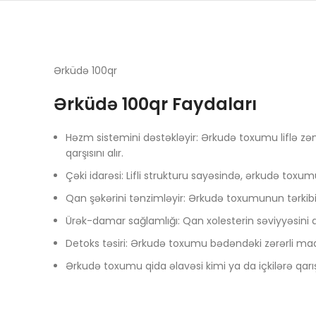
Ərküdə 100qr
Ərküdə 100qr Faydaları
Həzm sistemini dəstəkləyir: Ərkudə toxumu liflə zən
qarşısını alır.
Çəki idarəsi: Lifli strukturu sayəsində, ərkudə toxu
Qan şəkərini tənzimləyir: Ərkudə toxumunun tərkibind
Ürək-damar sağlamlığı: Qan xolesterin səviyyəsini aşa
Detoks təsiri: Ərkudə toxumu bədəndəki zərərli madd
Ərkudə toxumu qida əlavəsi kimi ya da içkilərə qarış