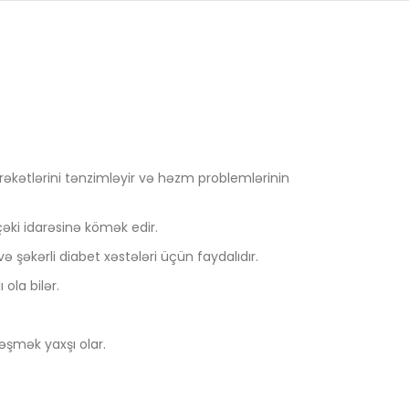
rəkətlərini tənzimləyir və həzm problemlərinin
çəki idarəsinə kömək edir.
 şəkərli diabet xəstələri üçün faydalıdır.
ola bilər.
ləşmək yaxşı olar.