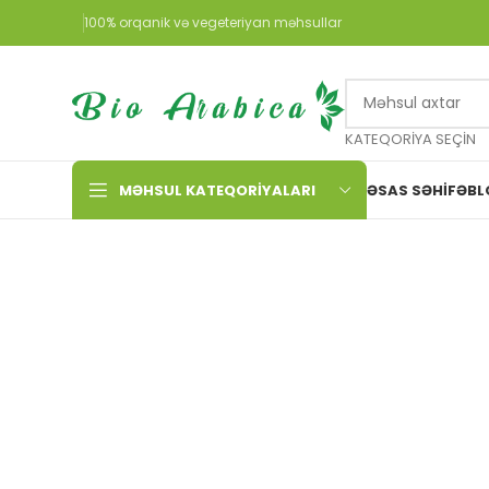
100% orqanik və vegeteriyan məhsullar
KATEQORIYA SEÇIN
MƏHSUL KATEQORIYALARI
ƏSAS SƏHIFƏ
BL