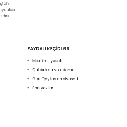
ştahı
Kinoa
ydalıdır.
vita
dırır.
FAYDALI KEÇIDLƏR
Məxfilik siyasəti
Çatdırılma və ödəmə
Geri Qaytarma siyasəti
Son yazılar