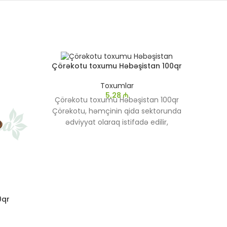
SATIL
Çörəkotu toxumu Həbəşistan 100qr
DI
Toxumlar
5,28
₼
Çörəkotu toxumu Həbəşistan 100qr
Çörəkotu, həmçinin qida sektorunda
ədviyyat olaraq istifadə edilir,
çörəklərə və digər yeməklərə xüsusi
dad qatır. Bundan əlavə, çörəkotunun
yağı da geniş şəkildə istifadə olunur.
Bu yağ dərini nəmləndirmək, saçları
möhkəmləndirmək və ümumi
sağlamlıq üçün faydalı hesab olunur.
0qr