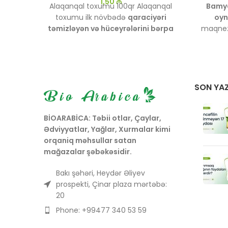
1,50
₼
Alaqanqal toxumu 100qr
Alaqanqal
Bamya
toxumu ilk növbədə
qaraciyəri
oyn
təmizləyən və hüceyrələrini bərpa
maqnezi
edən
ən güclü təbii vasitələrdən biri
toxumas
hesab olunur. Tərkibindəki
silimarin
maddəsi sayəsində orqanizmi
toksinlərdən qoruyur və iltihab
əleyhinə təsir göstərir
SON YAZ
BİOARABİCA: Təbii otlar, Çaylar,
Ədviyyatlar, Yağlar, Xurmalar kimi
orqaniq məhsullar satan
mağazalar şəbəkəsidir.
Bakı şəhəri, Heydər Əliyev
prospekti, Çinar plaza mərtəbə:
20
Phone: +99477 340 53 59