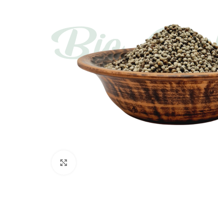
Böyütmək üçün toxun