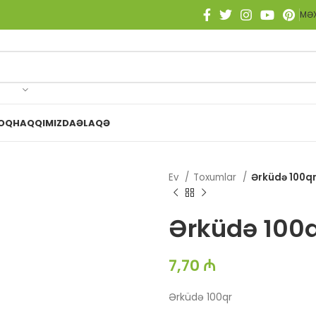
MƏX
OQ
HAQQIMIZDA
ƏLAQƏ
Ev
Toxumlar
Ərküdə 100q
Ərküdə 100
7,70
₼
Ərküdə 100qr