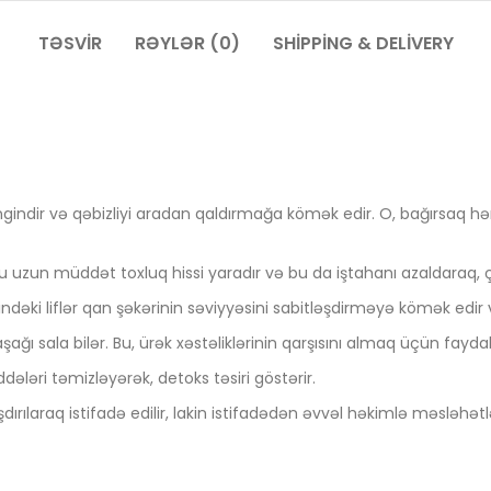
TƏSVIR
RƏYLƏR (0)
SHIPPING & DELIVERY
gindir və qəbizliyi aradan qaldırmağa kömək edir. O, bağırsaq hə
mu uzun müddət toxluq hissi yaradır və bu da iştahanı azaldaraq, 
əki liflər qan şəkərinin səviyyəsini sabitləşdirməyə kömək edir və
ğı sala bilər. Bu, ürək xəstəliklərinin qarşısını almaq üçün faydalı 
ələri təmizləyərək, detoks təsiri göstərir.
dırılaraq istifadə edilir, lakin istifadədən əvvəl həkimlə məsləhət