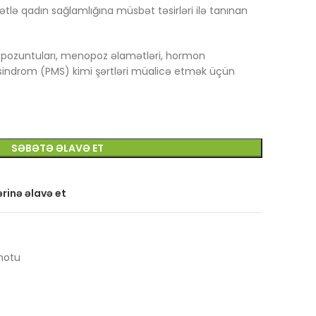
ə qadın sağlamlığına müsbət təsirləri ilə tanınan
pozuntuları, menopoz əlamətləri, hormon
 sindrom (PMS) kimi şərtləri müalicə etmək üçün
SƏBƏTƏ ƏLAVƏ ET
rinə əlavə et
notu