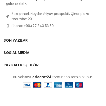
şəbəkəsidir.
Bakı şəhəri, Heydər Əliyev prospekti, Çinar plaza
mərtəbə: 20
Phone: +99477 340 53 59
SON YAZILAR
SOSIAL MEDIA
FAYDALI KEÇIDLƏR
Bu vebsayt
eticarət24
tərəfindən təmin olunur.