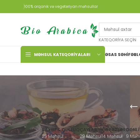
100% orqanik və vegeteriyan məhsullar
KATEQORIYA SEÇIN
MƏHSUL KATEQORIYALARI
ƏSAS SƏHIFƏ
BL
BAXIM & QULLUQ
ÇAYLAR
ÇƏRƏZLƏR
DƏNLI
25 Məhsul
29 Məhsul
14 Məhsul
9 Məh