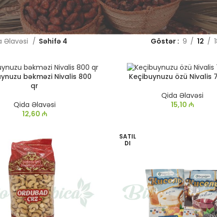
a Əlavəsi
Səhifə 4
Göstər
9
12
ynuzu bəkməzi Nivalis 800
Keçibuynuzu özü Nivalis 
qr
Qida Əlavəsi
Qida Əlavəsi
15,10
₼
12,60
₼
SATIL
DI