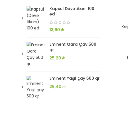
Kapsul Dəvətikanı 100
əd
Ke
13,90
₼
Eminent Qara Çay 500
qr
25,20
₼
Eminent Yaşıl çay 500 qr
26,40
₼