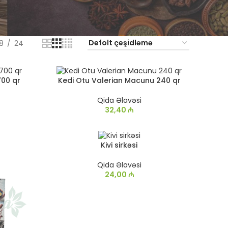
18
24
700 qr
Kedi Otu Valerian Macunu 240 qr
Qida Əlavəsi
32,40
₼
Kivi sirkəsi
Qida Əlavəsi
24,00
₼