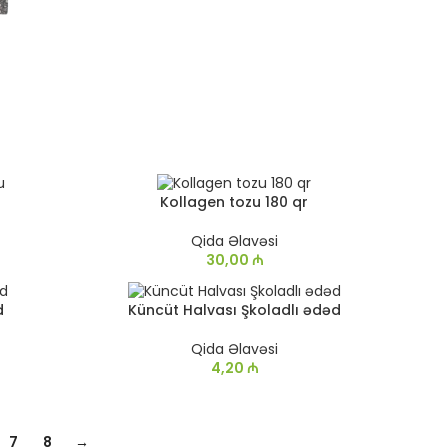
SATIL
u
Kollagen tozu 180 qr
DI
Qida Əlavəsi
30,00
₼
d
Küncüt Halvası Şkoladlı ədəd
Qida Əlavəsi
4,20
₼
7
8
→