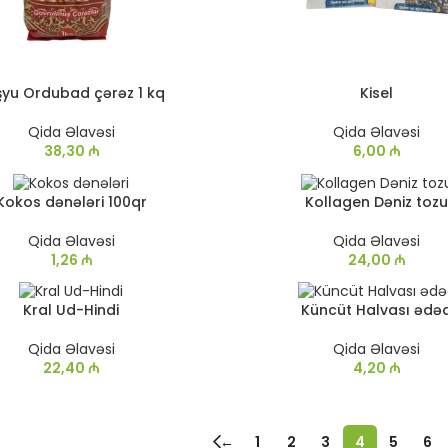
şyu Ordubad çərəz 1 kq
Kisel
Qida Əlavəsi
Qida Əlavəsi
38,30
₼
6,00
₼
SATIL
Kokos dənələri 100qr
Kollagen Dəniz toz
DI
Qida Əlavəsi
Qida Əlavəsi
1,26
₼
24,00
₼
Kral Ud-Hindi
Küncüt Halvası ədə
Qida Əlavəsi
Qida Əlavəsi
22,40
₼
4,20
₼
←
1
2
3
4
5
6