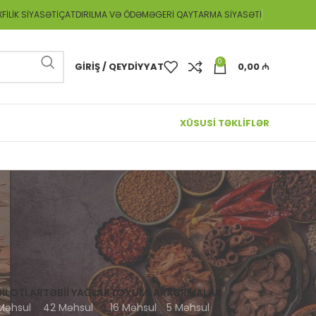
FILIK SIYASƏTI
ÇATDIRILMA VƏ ÖDƏMƏ
GERI QAYTARMA SIYASƏTI
0
GIRIŞ / QEYDIYYAT
0,00
₼
XÜSUSİ TƏKLİFLƏR
II OTLAR
TƏBII YAĞLAR
TOXUMLAR
XURMALAR
Məhsul
42 Məhsul
16 Məhsul
5 Məhsul