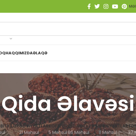
MƏX
OQ
HAQQIMIZDA
ƏLAQƏ
Qida Əlavəsi
 BITKILƏR
ƏDVIYYATLAR
KOFELƏR
QIDA ƏLAVƏSI
ŞIRNIYYATLAR
TƏB
sul
21 Məhsul
5 Məhsul
86 Məhsul
11 Məhsul
37 