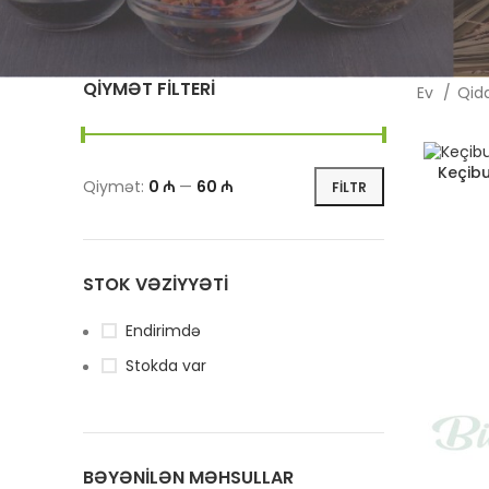
QIYMƏT FILTERI
Ev
Qid
Keçibu
Qiymət:
0 ₼
—
60 ₼
FILTR
STOK VƏZIYYƏTI
Endirimdə
Stokda var
BƏYƏNILƏN MƏHSULLAR