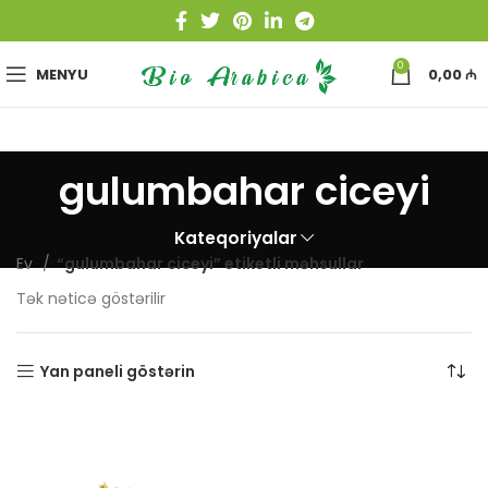
0
MENYU
0,00
₼
gulumbahar ciceyi
Kateqoriyalar
Ev
“gulumbahar ciceyi” etiketli məhsullar
Tək nəticə göstərilir
Yan paneli göstərin