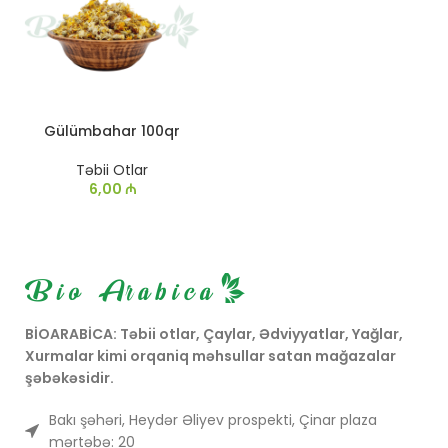
Gülümbahar 100qr
Təbii Otlar
6,00
₼
BİOARABİCA: Təbii otlar, Çaylar, Ədviyyatlar, Yağlar,
Xurmalar kimi orqaniq məhsullar satan mağazalar
şəbəkəsidir.
Bakı şəhəri, Heydər Əliyev prospekti, Çinar plaza
mərtəbə: 20