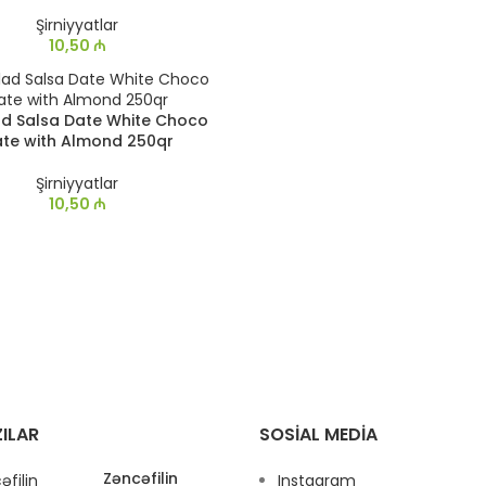
Şirniyyatlar
10,50
₼
d Salsa Date White Choco
te with Almond 250qr
Şirniyyatlar
10,50
₼
ILAR
SOSIAL MEDIA
Zəncəfilin
Instagram