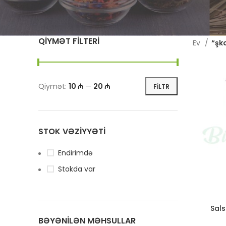
QIYMƏT FILTERI
Ev
“şko
Qiymət:
10 ₼
—
20 ₼
FILTR
STOK VƏZIYYƏTI
Endirimdə
Stokda var
Sal
BƏYƏNILƏN MƏHSULLAR