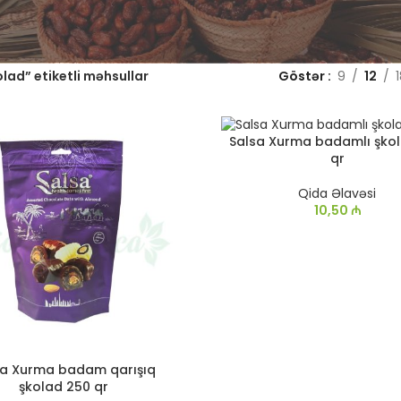
lad” etiketli məhsullar
Göstər
9
12
Salsa Xurma badamlı şko
qr
Qida Əlavəsi
10,50
₼
sa Xurma badam qarışıq
şkolad 250 qr