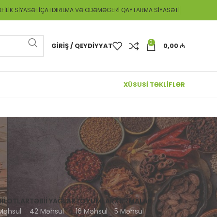
FILIK SIYASƏTI
ÇATDIRILMA VƏ ÖDƏMƏ
GERI QAYTARMA SIYASƏTI
0
GIRIŞ / QEYDIYYAT
0,00
₼
XÜSUSİ TƏKLİFLƏR
II OTLAR
TƏBII YAĞLAR
TOXUMLAR
XURMALAR
Məhsul
42 Məhsul
16 Məhsul
5 Məhsul