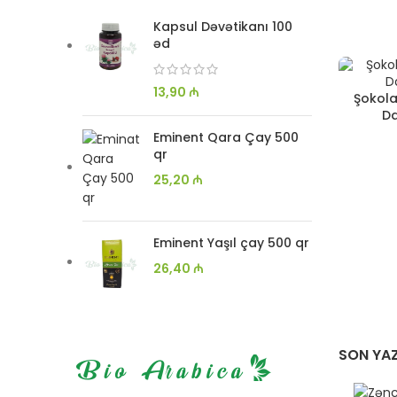
Kapsul Dəvətikanı 100
əd
13,90
₼
Şokola
Da
Eminent Qara Çay 500
qr
25,20
₼
Eminent Yaşıl çay 500 qr
26,40
₼
SON YAZ