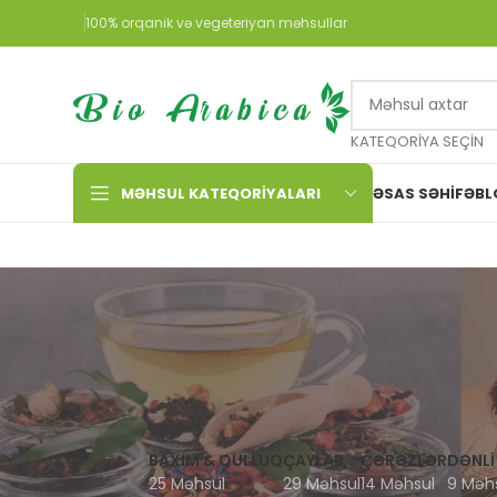
100% orqanik və vegeteriyan məhsullar
KATEQORIYA SEÇIN
MƏHSUL KATEQORIYALARI
ƏSAS SƏHIFƏ
BL
BAXIM & QULLUQ
ÇAYLAR
ÇƏRƏZLƏR
DƏNLI
25 Məhsul
29 Məhsul
14 Məhsul
9 Məh