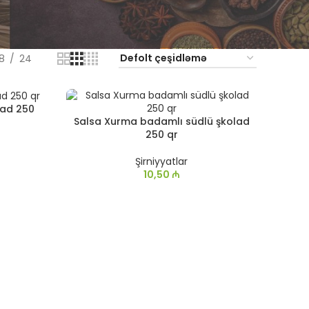
18
24
lad 250
Salsa Xurma badamlı südlü şkolad
250 qr
Şirniyyatlar
10,50
₼