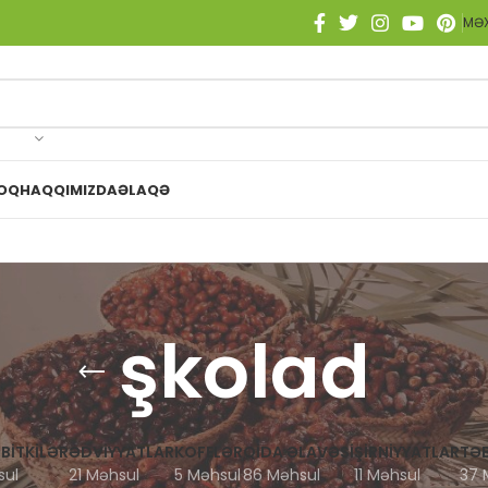
MƏX
OQ
HAQQIMIZDA
ƏLAQƏ
şkolad
 BITKILƏR
ƏDVIYYATLAR
KOFELƏR
QIDA ƏLAVƏSI
ŞIRNIYYATLAR
TƏB
sul
21 Məhsul
5 Məhsul
86 Məhsul
11 Məhsul
37 