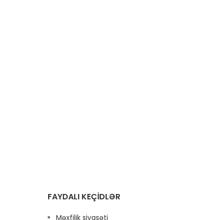
FAYDALI KEÇIDLƏR
Məxfilik siyasəti