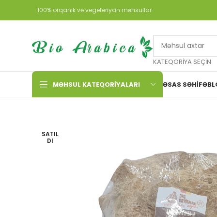
100% orqanik və vegeteriyan məhsullar
KATEQORIYA SEÇIN
MƏHSUL KATEQORIYALARI
ƏSAS SƏHIFƏ
BL
SATIL
DI