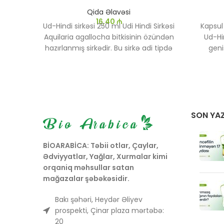
Qida Əlavəsi
16,40
₼
Ud-Hindi sirkəsi 250 ml Udi Hindi Sirkəsi
Kapsul
Aquilaria agallocha bitkisinin özündən
Ud-Hi
hazırlanmış sirkədir. Bu sirkə adi tipdə
geni
və sağlam həyat tərzində müxtəlif
(Agarw
faydalarla istifadə olunur.
a
qatranın
əlavədi
də müas
SON YAZ
BİOARABİCA: Təbii otlar, Çaylar,
Ədviyyatlar, Yağlar, Xurmalar kimi
orqaniq məhsullar satan
mağazalar şəbəkəsidir.
Bakı şəhəri, Heydər Əliyev
prospekti, Çinar plaza mərtəbə:
20