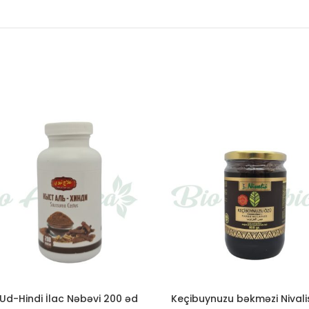
Ud-Hindi İlac Nəbəvi 200 əd
Keçibuynuzu bəkməzi Nivali