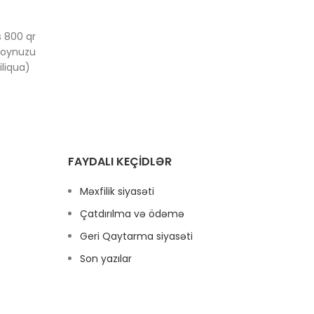
istehs
ü
s 800 qr
ar
boynuzu
liqua)
əkməz
 olan
ənəvi
hsulları
FAYDALI KEÇIDLƏR
Məxfilik siyasəti
Çatdırılma və ödəmə
Geri Qaytarma siyasəti
Son yazılar