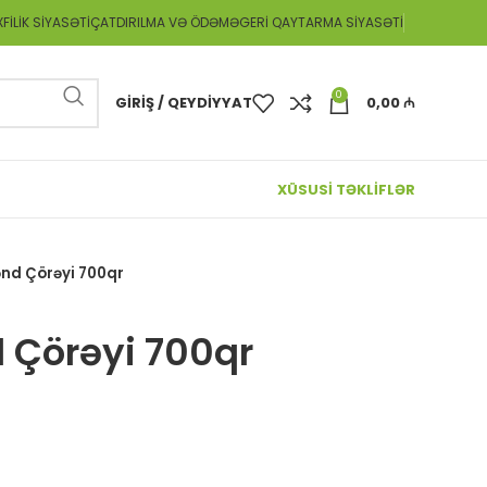
FILIK SIYASƏTI
ÇATDIRILMA VƏ ÖDƏMƏ
GERI QAYTARMA SIYASƏTI
0
GIRIŞ / QEYDIYYAT
0,00
₼
XÜSUSİ TƏKLİFLƏR
Kənd Çörəyi 700qr
d Çörəyi 700qr