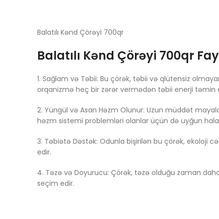
Balatılı Kənd Çörəyi 700qr
Balatılı Kənd Çörəyi 700qr Fa
1. Sağlam və Təbii: Bu çörək, təbii və qlütensiz olma
orqanizmə heç bir zərər vermədən təbii enerji təmin e
2. Yüngül və Asan Həzm Olunur: Uzun müddət mayalanm
həzm sistemi problemləri olanlar üçün də uyğun hala g
3. Təbiətə Dəstək: Odunla bişirilən bu çörək, ekoloji c
edir.
4. Təzə və Doyurucu: Çörək, təzə olduğu zaman daha do
seçim edir.