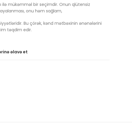
ı ilə mükəmməl bir seçimdir. Onun qlütensiz
ayalanması, onu həm sağlam,
yyətləridir. Bu çörək, kənd mətbəxinin ənənələrini
çim təqdim edir.
rinə əlavə et