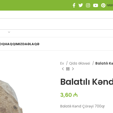
MƏX
OQ
HAQQIMIZDA
ƏLAQƏ
Ev
Qida Əlavəsi
Balatılı 
Balatılı Kən
3,60
₼
Balatılı Kənd Çörəyi 700qr