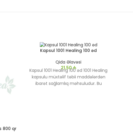
Kapsul 1001 Healing 100 əd
-45%
Qida Əlavəsi
21,50
₼
Kapsul 1001 Healing 100 əd 1001 Healing
kapsulu müxtəlif təbii maddələrdən
ibarət sağlamlıq məhsuludur. Bu
kapsullar ümumi sağlamlığı qorumaq,
L-Ka
immunitet sistemini gücləndirmək və
enerji səviyyələrini artırmaq üçün
hazırlanmışdır. Məhsulun adı onun
L-Kar
universal sağlamlıq faydalarını
A1 L
vurğulayır.
karn
s 800 qr
olan q