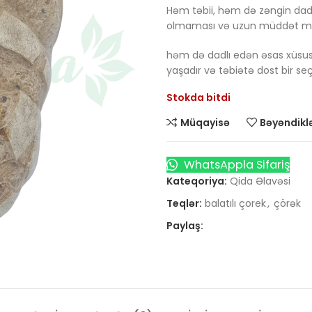
Həm təbii, həm də zəngin dad
olmaması və uzun müddət m
həm də dadlı edən əsas xüsusi
yaşadır və təbiətə dost bir se
Stokda bitdi
Müqayisə
Bəyəndiklə
WhatsAppla Sifariş
Kateqoriya:
Qida Əlavəsi
Teqlər:
balatılı çorek
,
çörək
Paylaş: