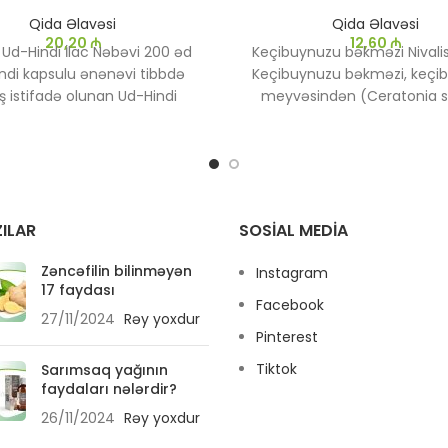
Qida Əlavəsi
Qida Əlavəsi
20,20
₼
12,60
₼
 Ud-Hindi İlac Nəbəvi 200 əd
Keçibuynuzu bəkməzi Nivali
ndi kapsulu ənənəvi tibbdə
Keçibuynuzu bəkməzi, keçi
ş istifadə olunan Ud-Hindi
meyvəsindən (Ceratonia si
ood, Aquilaria malaccensis)
əldə edilən sıx və şirin b
ğacının kökündən və ya
növüdür.
dan əldə edilən bitki mənşəli
Bir çox sağlamlıq faydası
r. Ud-Hindi həm ənənəvi, həm
keçibuynuzu bəkməzi, ən
ir tibbdə müxtəlif sağlamlıq
dadlandırıcıdır və dərman mə
faydaları ilə tanınır.
arasındadır.
ILAR
SOSIAL MEDIA
Zəncəfilin bilinməyən
Instagram
17 faydası
Facebook
27/11/2024
Rəy yoxdur
Pinterest
Tiktok
Sarımsaq yağının
faydaları nələrdir?
26/11/2024
Rəy yoxdur