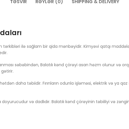
TƏSVIR
RƏYLƏR (0)
SHIPPING & DELIVERY
ydaları
yan tərkibləri ilə sağlam bir qida mənbəyidir. Kimyəvi qatqı madd
dir.
ası səbəbindən, Balatılı kənd çörəyi asan həzm olunur və orqan
ətirir.
əhətdən daha təbiidir. Fırınların odunla işləməsi, elektrik və ya q
yurucudur və dadlıdır. Balatılı kənd çörəyinin təbiiliyi və zəng