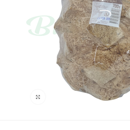
Böyütmək üçün toxun