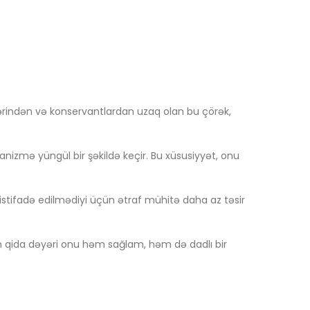
ələrindən və konservantlardan uzaq olan bu çörək,
izmə yüngül bir şəkildə keçir. Bu xüsusiyyət, onu
az istifadə edilmədiyi üçün ətraf mühitə daha az təsir
in qida dəyəri onu həm sağlam, həm də dadlı bir