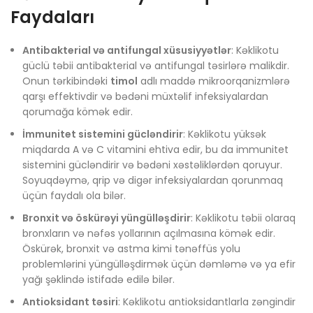
Faydaları
Antibakterial və antifungal xüsusiyyətlər
: Kəklikotu
güclü təbii antibakterial və antifungal təsirlərə malikdir.
Onun tərkibindəki
timol
adlı maddə mikroorqanizmlərə
qarşı effektivdir və bədəni müxtəlif infeksiyalardan
qorumağa kömək edir.
İmmunitet sistemini gücləndirir
: Kəklikotu yüksək
miqdarda A və C vitamini ehtiva edir, bu da immunitet
sistemini gücləndirir və bədəni xəstəliklərdən qoruyur.
Soyuqdəymə, qrip və digər infeksiyalardan qorunmaq
üçün faydalı ola bilər.
Bronxit və öskürəyi yüngülləşdirir
: Kəklikotu təbii olaraq
bronxların və nəfəs yollarının açılmasına kömək edir.
Öskürək, bronxit və astma kimi tənəffüs yolu
problemlərini yüngülləşdirmək üçün dəmləmə və ya efir
yağı şəklində istifadə edilə bilər.
Antioksidant təsiri
: Kəklikotu antioksidantlarla zəngindir