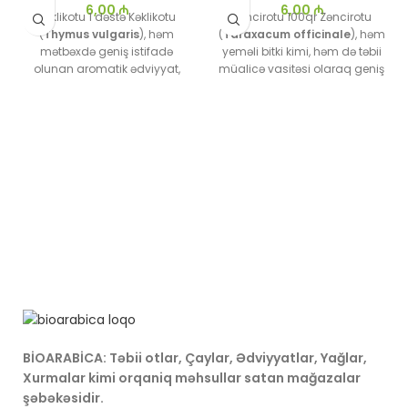
6,00
₼
6,00
₼
Kəklikotu 1 dəstə Kəklikotu
Zəncirotu 100qr Zəncirotu
(
Thymus vulgaris
), həm
(
Taraxacum officinale
), həm
mətbəxdə geniş istifadə
yeməli bitki kimi, həm də təbii
olunan aromatik ədviyyat,
müalicə vasitəsi olaraq geniş
həm də qədimdən bəri təbii
istifadə olunan bir bitkidir.
müalicə vasitəsi kimi tanınan
Onun yarpaqları, kökləri və
bir bitkidir. O, zəngin qoxusu
çiçəkləri həm qida mənbəyi,
və dadı ilə yeməklərə xüsusi
həm də müxtəlif sağlamlıq
ləzzət qatmaqla yanaşı, bir
faydaları üçün istifadə
çox sağlamlıq faydaları ilə də
olunur.
məşhurdur.
BİOARABİCA: Təbii otlar, Çaylar, Ədviyyatlar, Yağlar,
Xurmalar kimi orqaniq məhsullar satan mağazalar
şəbəkəsidir.