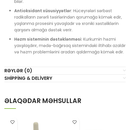
bilər.
Antioksidant xüsusiyyətlər
: Hüceyrələri sərbəst
radikalların zərərli təsirlərindən qorumağa kömək edir,
yaşlanma prosesini yavaşladır və xroniki xəstəliklərin
qarşısını almağa dəstək verir.
Həzm sisteminin dəstəklənməsi
: Kurkumin həzmi
yaxşılaşdırır, mədə-bağırsaq sistemindəki iltihabı azaldır
və həzm problemlərini aradan qaldırmağa kömək edir.
RƏYLƏR (0)
SHIPPING & DELIVERY
ƏLAQƏDAR MƏHSULLAR