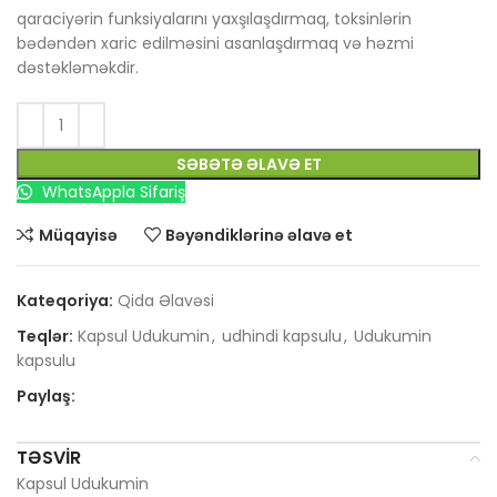
qaraciyərin funksiyalarını yaxşılaşdırmaq, toksinlərin
bədəndən xaric edilməsini asanlaşdırmaq və həzmi
dəstəkləməkdir.
SƏBƏTƏ ƏLAVƏ ET
WhatsAppla Sifariş
Müqayisə
Bəyəndiklərinə əlavə et
Kateqoriya:
Qida Əlavəsi
Teqlər:
Kapsul Udukumin
,
udhindi kapsulu
,
Udukumin
kapsulu
Paylaş:
TƏSVIR
Kapsul Udukumin