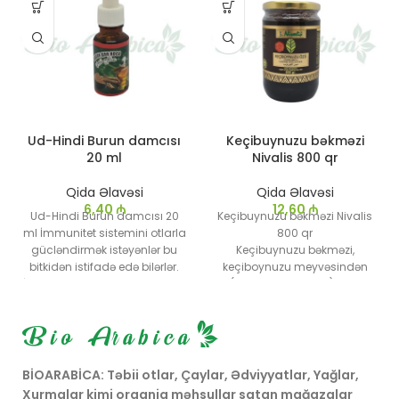
Ud-Hindi Burun damcısı
Keçibuynuzu bəkməzi
20 ml
Nivalis 800 qr
Qida Əlavəsi
Qida Əlavəsi
6,40
₼
12,60
₼
Ud-Hindi Burun damcısı 20
Keçibuynuzu bəkməzi Nivalis
ml İmmunitet sistemini otlarla
800 qr
gücləndirmək istəyənlər bu
Keçibuynuzu bəkməzi,
bitkidən istifadə edə bilərlər.
keçiboynuzu meyvəsindən
İnfeksiya diaqnozu qoyulmuş
(Ceratonia siliqua) əldə
insanlar evdə təbii müalicə
edilən sıx və şirin bəkməz
üçün udi hinduşkasını
növüdür.
istehlak edə bilərlər.
Bir çox sağlamlıq faydası
olan keçibuynuzu bəkməzi,
ənənəvi dadlandırıcıdır və
BİOARABİCA: Təbii otlar, Çaylar, Ədviyyatlar, Yağlar,
dərman məhsulları
Xurmalar kimi orqaniq məhsullar satan mağazalar