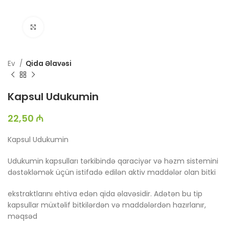
Böyütmək üçün toxun
Ev
Qida Əlavəsi
Kapsul Udukumin
22,50
₼
Kapsul Udukumin
Udukumin kapsulları tərkibində qaraciyər və həzm sistemini
dəstəkləmək üçün istifadə edilən aktiv maddələr olan bitki
ekstraktlarını ehtiva edən qida əlavəsidir. Adətən bu tip
kapsullar müxtəlif bitkilərdən və maddələrdən hazırlanır,
məqsəd