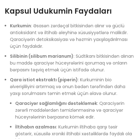
Kapsul Udukumin Faydaları
Kurkumin
: Əsasən zərdəçal bitkisindən alınır və güclü
antioksidant və iltihab əleyhinə xüsusiyyətlərə malikdir.
Qaraciyərin detoksikasiyası və həzmin yaxşılaşdırılması
üçün faydalıdır.
Silibinin (silibum marianum)
: Südtikanı bitkisindən alınan
bu maddə qaraciyər hüceyrələrini qorumaq və onların
bərpasını təşviq etmək üçün istifadə olunur.
Qara istiot ekstraktı (piperin)
: Kurkuminin bio
əlverişliliyini artırmaq və onun bədən tərəfindən daha
yaxşı sorulmasını təmin etmək üçün əlavə olunur.
Qaraciyər sağlamlığını dəstəkləmək
: Qaraciyərin
zərərli maddələrdən təmizlənməsinə və qaraciyər
hüceyrələrinin bərpasına kömək edir.
İltihabın azalması
: Kurkumin iltihaba qarşı təsir
göstərir, xüsusilə xroniki iltihabi xəstəliklərdə faydalı ola