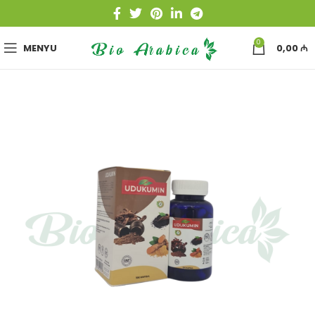
0
MENYU
0,00
₼