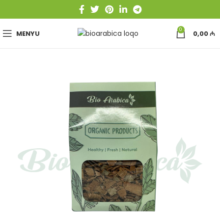
0
MENYU
0,00
₼