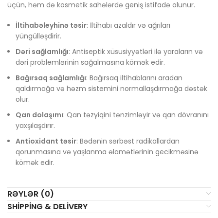
üçün, həm də kosmetik sahələrdə geniş istifadə olunur.
İltihabəleyhinə təsir
: İltihabı azaldır və ağrıları
yüngülləşdirir.
Dəri sağlamlığı
: Antiseptik xüsusiyyətləri ilə yaraların və
dəri problemlərinin sağalmasına kömək edir.
Bağırsaq sağlamlığı
: Bağırsaq iltihablarını aradan
qaldırmağa və həzm sistemini normallaşdırmağa dəstək
olur.
Qan dolaşımı
: Qan təzyiqini tənzimləyir və qan dövranını
yaxşılaşdırır.
Antioxidant təsir
: Bədənin sərbəst radikallardan
qorunmasına və yaşlanma əlamətlərinin gecikməsinə
kömək edir.
RƏYLƏR (0)
SHIPPING & DELIVERY