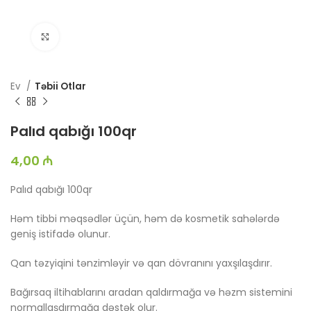
Böyütmək üçün toxun
Ev
Təbii Otlar
Palıd qabığı 100qr
4,00
₼
Palıd qabığı 100qr
Həm tibbi məqsədlər üçün, həm də kosmetik sahələrdə
geniş istifadə olunur.
Qan təzyiqini tənzimləyir və qan dövranını yaxşılaşdırır.
Bağırsaq iltihablarını aradan qaldırmağa və həzm sistemini
normallaşdırmağa dəstək olur.