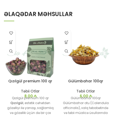
ƏLAQƏDAR MƏHSULLAR
Qızılgül premium 100 qr
Gülümbahar 100qr
Təbii Otlar
Təbii Otlar
8,00
₼
6,00
₼
Qızılgül premium 100 qr
Gülümbahar 100qr
Qızılgül
, estetik cəhətdən
Gülümbahar otu (Calendula
gözəlliyi ilə yanaşı, sağlamlıq
officinalis), xalq təbabətində
və gözəllik üçün də bir çox
və təbii müalicə üsullarında