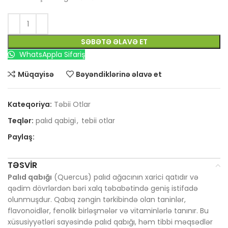
SƏBƏTƏ ƏLAVƏ ET
WhatsAppla Sifariş
Müqayisə
Bəyəndiklərinə əlavə et
Kateqoriya:
Təbii Otlar
Teqlər:
palıd qabigi
,
tebii otlar
Paylaş:
TƏSVIR
Palıd qabığı
(Quercus) palıd ağacının xarici qatıdır və
qədim dövrlərdən bəri xalq təbabətində geniş istifadə
olunmuşdur. Qabıq zəngin tərkibində olan taninlər,
flavonoidlər, fenolik birləşmələr və vitaminlərlə tanınır. Bu
xüsusiyyətləri sayəsində palıd qabığı, həm tibbi məqsədlər