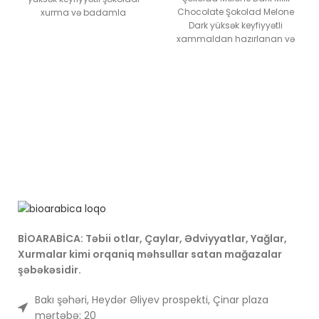
Chocolate Şokolad Melone
xurma və badamla
Dark yüksək keyfiyyətli
birləşdirən xüsusi bir ləzzətdir.
xammaldan hazırlanan və
Bu məhsul təbii və
çox miqdarda kakao ehtiva
qidalandırıcı maddələrə
edən bir növ tünd şokoladdır.
malikdir, şirin və xırtıldayan
Bu şokolad, sıx aroması və
Badam parçaları ilə
kakao ləzzəti ilə şokolad
zənginləşdirilmiş xurmanın
sevənlər üçün xüsusi olaraq
unikal dadını təqdim edir.
hazırlanmışdır.
BİOARABİCA: Təbii otlar, Çaylar, Ədviyyatlar, Yağlar,
Xurmalar kimi orqaniq məhsullar satan mağazalar
şəbəkəsidir.
Bakı şəhəri, Heydər Əliyev prospekti, Çinar plaza
mərtəbə: 20