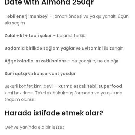
Date with Almond 250qr
Təbii enerji mənbəyi
– idman öncəsi və ya qəlyanaltı üçün
əla seçim
Zülal + lif + təbii şəkər
– balanslı tərkib
Badamla birlikdə sağlam yağlar və E vitamini
ilə zəngin
Ağ şokoladla ləzzətli balans
– nə çox şirin, nə də ağır
Süni qatqı və konservant yoxdur
Şəkərli konfet kimi deyil –
xurma əsaslı təbii superfood
kimi hazırlanır. Tək-tək bükülmüş formada və ya qutuda
təqdim olunur.
Harada istifadə etmək olar?
Qəhvə yanında əla bir ləzzət