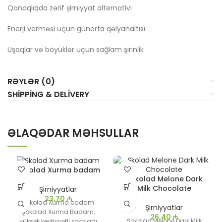
Qonaqlıqda zərif şirniyyat alternativi
Enerji verməsi üçün günorta qəlyanaltısı
Uşaqlar və böyüklər üçün sağlam şirinlik
RƏYLƏR (0)
SHIPPING & DELIVERY
ƏLAQƏDAR MƏHSULLAR
Şokolad Xurma badam
Şokolad Melone Dark
Milk Chocolate
Şirniyyatlar
23,70
₼
Şokolad Xurma badam
Şirniyyatlar
Şokolad Xurma Badam,
26,40
₼
Şokolad Melone Dark Milk
yüksək keyfiyyətli şokoladı