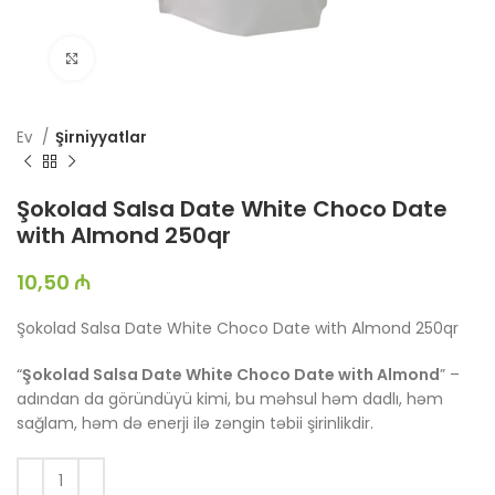
Böyütmək üçün toxun
Ev
Şirniyyatlar
Şokolad Salsa Date White Choco Date
with Almond 250qr
10,50
₼
Şokolad Salsa Date White Choco Date with Almond 250qr
“
Şokolad Salsa Date White Choco Date with Almond
” –
adından da göründüyü kimi, bu məhsul həm dadlı, həm
sağlam, həm də enerji ilə zəngin təbii şirinlikdir.