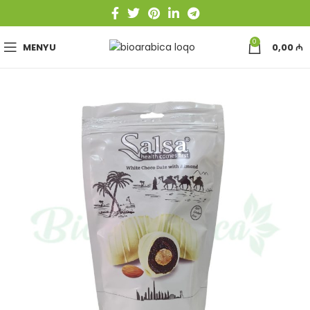
0
MENYU
0,00
₼