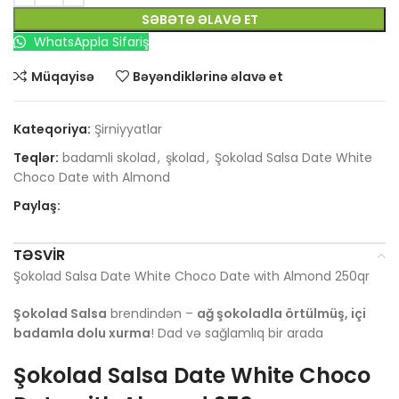
SƏBƏTƏ ƏLAVƏ ET
WhatsAppla Sifariş
Müqayisə
Bəyəndiklərinə əlavə et
Kateqoriya:
Şirniyyatlar
Teqlər:
badamli skolad
,
şkolad
,
Şokolad Salsa Date White
Choco Date with Almond
Paylaş:
TƏSVIR
Şokolad Salsa Date White Choco Date with Almond 250qr
Şokolad Salsa
brendindən –
ağ şokoladla örtülmüş, içi
badamla dolu xurma
! Dad və sağlamlıq bir arada
Şokolad Salsa Date White Choco