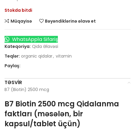
Stokda bitdi
Müqayisə
Bəyəndiklərinə əlavə et
WhatsAppla Sifariş
Kateqoriya:
Qida Əlavəsi
Teqlər:
organic qidalar
,
vitamin
Paylaş:
TƏSVIR
B7 (Biotin) 2500 mcg
B7 Biotin 2500 mcg Qidalanma
faktları (məsələn, bir
kapsul/tablet üçün)