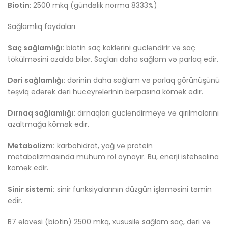
Biotin
: 2500 mkq (gündəlik norma 8333%)
Sağlamlıq faydaları
Saç sağlamlığı:
biotin saç köklərini gücləndirir və saç
tökülməsini azalda bilər. Saçları daha sağlam və parlaq edir.
Dəri sağlamlığı:
dərinin daha sağlam və parlaq görünüşünü
təşviq edərək dəri hüceyrələrinin bərpasına kömək edir.
Dırnaq sağlamlığı:
dırnaqları gücləndirməyə və qırılmalarını
azaltmağa kömək edir.
Metabolizm:
karbohidrat, yağ və protein
metabolizmasında mühüm rol oynayır. Bu, enerji istehsalına
kömək edir.
Sinir sistemi:
sinir funksiyalarının düzgün işləməsini təmin
edir.
B7 əlavəsi (biotin) 2500 mkq, xüsusilə sağlam saç, dəri və