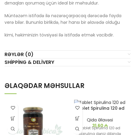
dırnaqları qorumaq üçün ideal bir məhsuldur.
Müntəzəm istifadə ilə nəzərəçarpacaq dərəcədə fayda
verə bilər. Bununla birlikdə, hər hansı bir əlavədə olduğu
kimi, həkiminizin tövsiyəsi ilə istifadə etmək vacibdir.
RƏYLƏR (0)
SHIPPING & DELIVERY
ƏLAQƏDAR MƏHSULLAR
Tablet Spirulina 120 əd
Qida Əlavəsi
31,60
₼
Tablet Spirulina 120 əd
Spirulina dəniz dibində