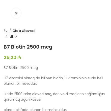
Böyütmək üçün toxun
Ev
Qida Əlavəsi
B7 Biotin 2500 mcg
25,20
₼
B7 Biotin 2500 mcg
B7 vitamini olaraq da bilinən biotin, B vitamininin suda həll
olunan bir növüdür.
Biotin 2500 mkq əlavəsi saç, dəri və dırnaqların sağlamlığını
qorumaq üçün xüsusi
olaraq istifadə olunan bir məhsuldur.