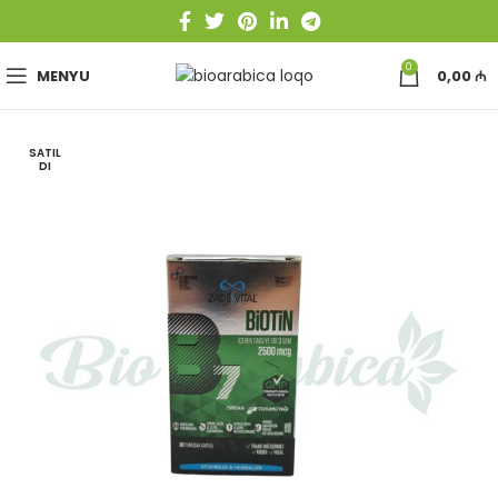
0
MENYU
0,00
₼
SATIL
DI