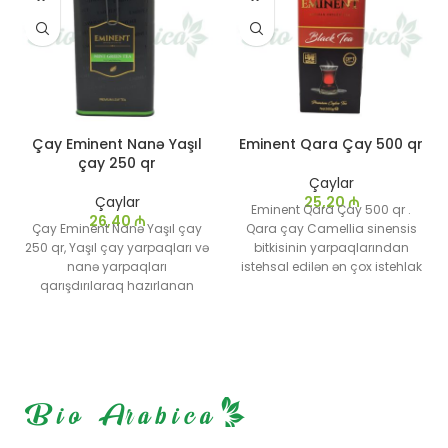
Çay Eminent Nanə Yaşıl
Eminent Qara Çay 500 qr
çay 250 qr
Çaylar
Çaylar
25,20
₼
Eminent Qara Çay 500 qr .
26,40
₼
Çay Eminent Nanə Yaşıl çay
Qara çay Camellia sinensis
250 qr, Yaşıl çay yarpaqları və
bitkisinin yarpaqlarından
nanə yarpaqları
istehsal edilən ən çox istehlak
qarışdırılaraq hazırlanan
edilən çay növlərindən biridir.
təravətləndirici bir çaydır.
İstehsal prosesində yarpaqlar
Yaşıl çayın sağlamlıq
oksidləşir, nəticədə xarakterik
faydalarını nanə bitkisinin
tünd rəng və zəngin dad əldə
təravətləndirici təsiri ilə
edilir. Dünyanın müxtəlif
birləşdirir
yerlərində, xüsusilə Hindistan,
Şri Lanka, Çin və Türkiyədə
istehsal olunur. Antioksidan
xüsusiyyətlərə və yüksək