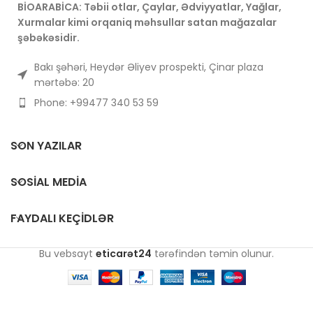
kofein tərkibinə malikdir.
BİOARABİCA: Təbii otlar, Çaylar, Ədviyyatlar, Yağlar,
Dəmləmə müddəti adətən 3-
Xurmalar kimi orqaniq məhsullar satan mağazalar
5 dəqiqədir və isti verilir.
şəbəkəsidir.
Bakı şəhəri, Heydər Əliyev prospekti, Çinar plaza
mərtəbə: 20
Phone: +99477 340 53 59
SON YAZILAR
SOSIAL MEDIA
FAYDALI KEÇIDLƏR
Bu vebsayt
eticarət24
tərəfindən təmin olunur.