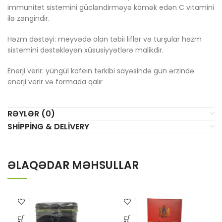
immunitet sistemini gücləndirməyə kömək edən C vitamini
ilə zəngindir.
Həzm dəstəyi: meyvədə olan təbii liflər və turşular həzm
sistemini dəstəkləyən xüsusiyyətlərə malikdir.
Enerji verir: yüngül kofein tərkibi sayəsində gün ərzində
enerji verir və formada qalır
RƏYLƏR (0)
SHIPPING & DELIVERY
ƏLAQƏDAR MƏHSULLAR