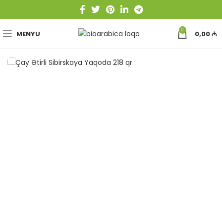
0
MENYU
0,00
₼