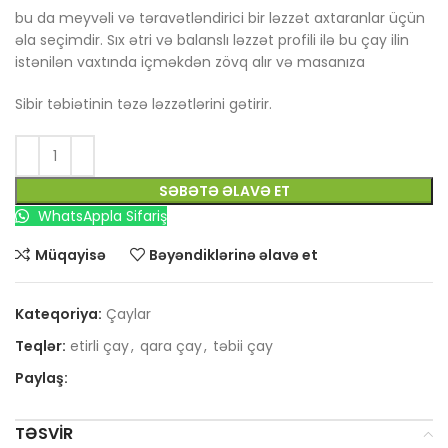
bu da meyvəli və təravətləndirici bir ləzzət axtaranlar üçün
əla seçimdir. Sıx ətri və balanslı ləzzət profili ilə bu çay ilin
istənilən vaxtında içməkdən zövq alır və masanıza
Sibir təbiətinin təzə ləzzətlərini gətirir.
SƏBƏTƏ ƏLAVƏ ET
WhatsAppla Sifariş
Müqayisə
Bəyəndiklərinə əlavə et
Kateqoriya:
Çaylar
Teqlər:
etirli çay
,
qara çay
,
təbii çay
Paylaş:
TƏSVIR