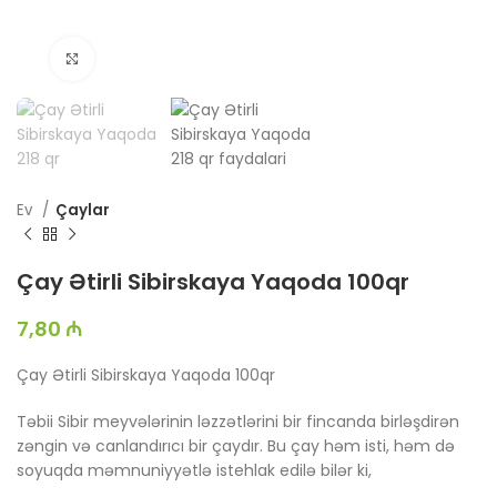
Böyütmək üçün toxun
Ev
Çaylar
Çay Ətirli Sibirskaya Yaqoda 100qr
7,80
₼
Çay Ətirli Sibirskaya Yaqoda 100qr
Təbii Sibir meyvələrinin ləzzətlərini bir fincanda birləşdirən
zəngin və canlandırıcı bir çaydır. Bu çay həm isti, həm də
soyuqda məmnuniyyətlə istehlak edilə bilər ki,