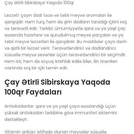
Çay Ətirli Sibirskaya Yaqoda 100qr
Ləzzəti: çayın dadı təzə və təbii meyvə aromaları ilə
qarışıqdır. Həm turş, həm də şirin dadların tarazlığı içkini xoş
və təravətli edir. Tərkibi: ümumiyyətlə qara və ya yaşıl çay
əsasında hazırlanır və qurudulmuş meyvə parçaları və ya
təbii meyvə ləzzətləri ilə qarışdırılır. Bu maddələr çaya dərin
və qatlı bir ləzzət verir. Təravətləndirici və dadlandırıcı:
xüsusilə meyvə sevənlər üçün təravətləndirici bir seçimdir.
Həm isti, həm də soyuq istehlak edilə bilər, ilin istənilən
vaxtında xoş bir içki təmin edir.
Çay Ətirli Sibirskaya Yaqoda
100qr Faydaları
Antioksidanlar: qara və ya yaşıl çaya əsaslandığı üçün
yüksək antioksidan tərkibinə görə immunitet sistemini
dəstəkləyir.
Vitamin anbarı: istifadə olunan meyvələr xüsusilə