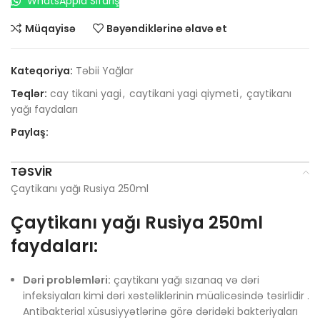
WhatsAppla Sifariş
Müqayisə
Bəyəndiklərinə əlavə et
Kateqoriya:
Təbii Yağlar
Teqlər:
cay tikani yagi
,
caytikani yagi qiymeti
,
çaytikanı
yağı faydaları
Paylaş:
TƏSVIR
Çaytikanı yağı Rusiya 250ml
Çaytikanı yağı Rusiya 250ml
faydaları:
Dəri problemləri:
çaytikanı yağı sızanaq və dəri
infeksiyaları kimi dəri xəstəliklərinin müalicəsində təsirlidir .
Antibakterial xüsusiyyətlərinə görə dəridəki bakteriyaları