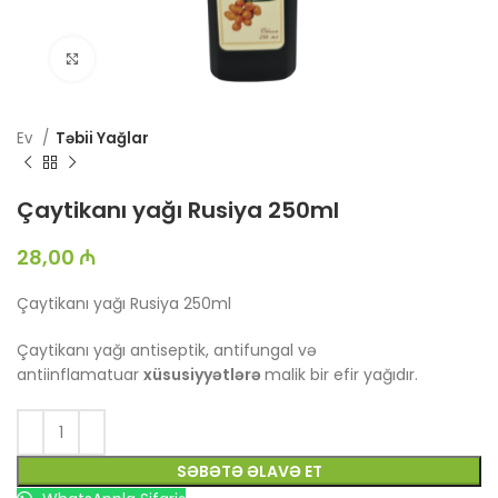
Böyütmək üçün toxun
Ev
Təbii Yağlar
Çaytikanı yağı Rusiya 250ml
28,00
₼
Çaytikanı yağı Rusiya 250ml
Çaytikanı yağı antiseptik, antifungal və
antiinflamatuar
xüsusiyyətlərə
malik bir efir yağıdır.
SƏBƏTƏ ƏLAVƏ ET