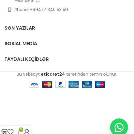
mərtəbə: 20
Phone: +99477 340 53 59
SON YAZILAR
SOSIAL MEDIA
FAYDALI KEÇIDLƏR
Bu vebsayt
eticarət24
tərəfindən təmin olunur.
0