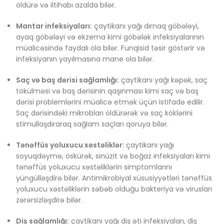
öldürə və iltihabı azalda bilər.
Mantar infeksiyaları:
çaytikanı yağı dırnaq göbələyi,
ayaq göbələyi və ekzema kimi göbələk infeksiyalarının
müalicəsində faydalı ola bilər. Funqisid təsir göstərir və
infeksiyanın yayılmasına mane ola bilər.
Saç və baş dərisi sağlamlığı:
çaytikanı yağı kəpək, saç
tökülməsi və baş dərisinin qaşınması kimi saç və baş
dərisi problemlərini müalicə etmək üçün istifadə edilir.
Saç dərisindəki mikrobları öldürərək və saç köklərini
stimullaşdıraraq sağlam saçları qoruya bilər.
Tənəffüs yoluxucu xəstəliklər:
çaytikanı yağı
soyuqdəymə, öskürək, sinüzit və boğaz infeksiyaları kimi
tənəffüs yoluxucu xəstəliklərin simptomlarını
yüngülləşdirə bilər. Antimikrobiyal xüsusiyyətləri tənəffüs
yoluxucu xəstəliklərin səbəb olduğu bakteriya və virusları
zərərsizləşdirə bilər.
Diş sağlamlığı:
çaytikanı yağı diş əti infeksiyaları, diş