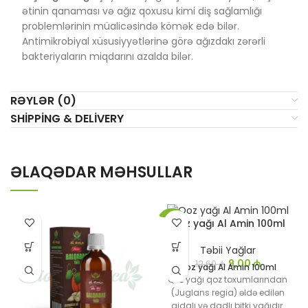
ətinin qanaması və ağız qoxusu kimi diş sağlamlığı
problemlərinin müalicəsində kömək edə bilər.
Antimikrobiyal xüsusiyyətlərinə görə ağızdakı zərərli
bakteriyaların miqdarını azalda bilər.
RƏYLƏR (0)
SHIPPING & DELIVERY
ƏLAQƏDAR MƏHSULLAR
Qoz yağı Al Amin 100ml
-29%
Təbii Yağlar
9,00
₼
12,60
₼
Qoz yağı Al Amin 100ml
Qoz yağı qoz toxumlarından
(Juglans regia) əldə edilən
qidalı və dadlı bitki yağıdır.