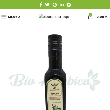
0
MENYU
0,00
₼