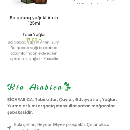
Mətbəxdə, dəri və saç
baxımında geniş istifadə
olunur
Balqabaq yağı Al Amin
Zəngin qida tərkibi və
125ml
sağlamlıq faydaları ilə
tanınır.
Təbii Yağlar
17,00
₼
Balqabaq yağı Al Amin 125ml
Balqabaq yağı balqabaq
toxumlarından əldə edilən
qidalı bitki yağıdır. Xüsusilə
sağlamlıq faydaları və
zəngin qida tərkibi ilə tanınır.
Balqabaq yağı mətbəxdə və
müxtəlif tibbi məqsədlər üçün
geniş istifadə olunur.
BİOARABİCA: Təbii otlar, Çaylar, Ədviyyatlar, Yağlar,
Xurmalar kimi orqaniq məhsullar satan mağazalar
şəbəkəsidir.
Bakı şəhəri, Heydər Əliyev prospekti, Çinar plaza