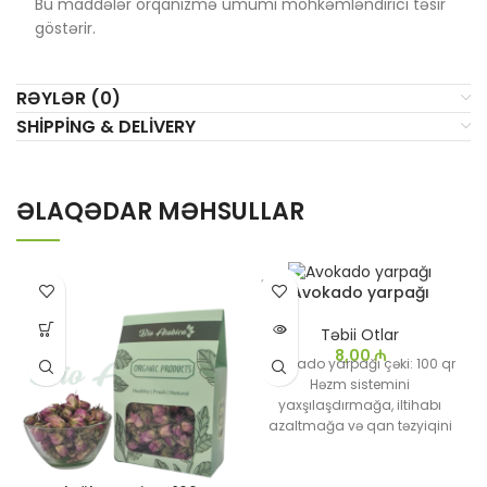
Bu maddələr orqanizmə ümumi möhkəmləndirici təsir
göstərir.
RƏYLƏR (0)
SHIPPING & DELIVERY
ƏLAQƏDAR MƏHSULLAR
SATIL
Avokado yarpağı
DI
Təbii Otlar
8,00
₼
Avakado yarpağı çəki: 100 qr
Həzm sistemini
yaxşılaşdırmağa, iltihabı
azaltmağa və qan təzyiqini
tənzimləməyə kömək edə
bilər. Eyni zamanda, bu