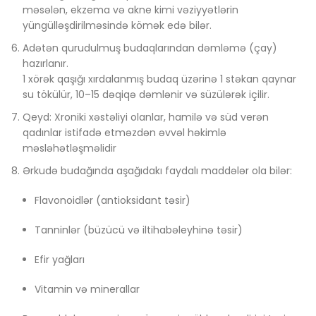
məsələn, ekzema və akne kimi vəziyyətlərin
yüngülləşdirilməsində kömək edə bilər.
Adətən qurudulmuş budaqlarından dəmləmə (çay)
hazırlanır.
1 xörək qaşığı xırdalanmış budaq üzərinə 1 stəkan qaynar
su tökülür, 10–15 dəqiqə dəmlənir və süzülərək içilir.
Qeyd: Xroniki xəstəliyi olanlar, hamilə və süd verən
qadınlar istifadə etməzdən əvvəl həkimlə
məsləhətləşməlidir
Ərkudə budağında aşağıdakı faydalı maddələr ola bilər:
Flavonoidlər (antioksidant təsir)
Tanninlər (büzücü və iltihabəleyhinə təsir)
Efir yağları
Vitamin və minerallar