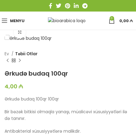
0
MENYU
0,00
₼
Böyütmək üçün toxun
Ev
Təbii Otlar
Ərkudə budaq 100qr
4,00
₼
Ərkudə budaq 100qr 100qr
Bir bəzək bitkisi olmaqla yanaşı, müalicəvi xüsusiyyətləri ilə
də tanınır.
Antibakterial xüsusiyyətlərə malikdir.