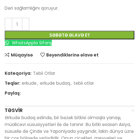
Dəri sağlamlığını qoruyur.
SƏBƏTƏ ƏLAVƏ ET
WhatsAppla Sifariş
Müqayisə
Bəyəndiklərinə əlavə et
Kateqoriya:
Təbii Otlar
Teqlər:
erkude
,
erkude budaq
,
tebii otlar
Paylaş:
TƏSVIR
Ərkudə budaq əslində, bir bəzək bitkisi olmaqla yanaşı,
müalicəvi xüsusiyyətləri ilə də tanınır. Bu bitki əsasən Asiya,
xüsusilə də Çində və Yaponiyada yaygındır, lakin dünya üzrə
bir çox bölgədə yetişdirilir. Onun çiçəkləri, meyvələri və