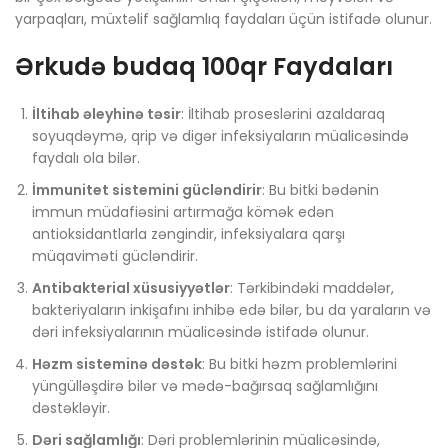
yarpaqları, müxtəlif sağlamlıq faydaları üçün istifadə olunur.
Ərkudə budaq 100qr Faydaları
İltihab əleyhinə təsir
: İltihab proseslərini azaldaraq
soyuqdəymə, qrip və digər infeksiyaların müalicəsində
faydalı ola bilər.
İmmunitet sistemini gücləndirir
: Bu bitki bədənin
immun müdafiəsini artırmağa kömək edən
antioksidantlarla zəngindir, infeksiyalara qarşı
müqaviməti gücləndirir.
Antibakterial xüsusiyyətlər
: Tərkibindəki maddələr,
bakteriyaların inkişafını inhibə edə bilər, bu da yaraların və
dəri infeksiyalarının müalicəsində istifadə olunur.
Həzm sisteminə dəstək
: Bu bitki həzm problemlərini
yüngülləşdirə bilər və mədə-bağırsaq sağlamlığını
dəstəkləyir.
Dəri sağlamlığı
: Dəri problemlərinin müalicəsində,