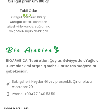
yarpaqların infuziyası,
Qızılgül premium 100 qr
soyuqdəymə və qrip
simptomlarını
Təbii Otlar
yüngülləşdirmək üçün
8,00
₼
Qızılgül premium 100 qr
istifadə olunur.
Qızılgül
, estetik cəhətdən
gözəlliyi ilə yanaşı, sağlamlıq
və gözəllik üçün də bir çox
fayda təmin edən çox yönlü
bir bitkidir. Onun müxtəlif
növləri müxtəlif sahələrdə, o
cümlədən kosmetika,
kulinariya və tibbdə geniş
istifadə olunur. Qızılgülün
BİOARABİCA: Təbii otlar, Çaylar, Ədviyyatlar, Yağlar,
həm çiçəkləri, həm də yağı,
Xurmalar kimi orqaniq məhsullar satan mağazalar
insanlar üçün böyük dəyərə
şəbəkəsidir.
malikdir və bu səbəbdən də
minilliklər boyu sevilir və
Bakı şəhəri, Heydər Əliyev prospekti, Çinar plaza
qiymətləndirilir.
mərtəbə: 20
Phone: +99477 340 53 59
SON YAZILAR