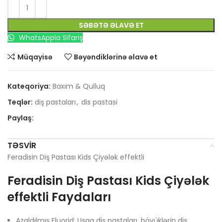
SƏBƏTƏ ƏLAVƏ ET
WhatsAppla Sifariş
Müqayisə
Bəyəndiklərinə əlavə et
Kateqoriya:
Baxım & Qulluq
Teqlər:
diş pastaları
,
dis pastasi
Paylaş:
TƏSVIR
Feradisin Diş Pastası Kids Çiyələk effektli
Feradisin Diş Pastası Kids Çiyələk
effektli Faydaları
Azaldılmış Fluorid: Uşaq diş pastaları, böyüklərin diş