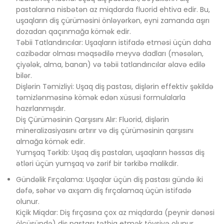
pastalarına nisbətən az miqdarda fluorid ehtiva edir. Bu,
uşaqların diş çürüməsini önləyərkən, eyni zamanda aşırı
dozadan qaçınmağa kömək edir.
Təbii Tatlandırıcılar: Uşaqların istifadə etməsi üçün daha
cazibədar olması məqsədilə meyvə dadları (məsələn,
çiyələk, alma, banan) və təbii tatlandırıcılar əlavə edilə
bilər.
Dişlərin Təmizliyi: Uşaq diş pastası, dişlərin effektiv şəkildə
təmizlənməsinə kömək edən xüsusi formulalarla
hazırlanmışdır.
Diş Çürüməsinin Qarşısını Alır: Fluorid, dişlərin
mineralizasiyasını artırır və diş çürüməsinin qarşısını
almağa kömək edir.
Yumşaq Tərkib: Uşaq diş pastaları, uşaqların həssas diş
ətləri üçün yumşaq və zərif bir tərkibə malikdir.
Gündəlik Fırçalama: Uşaqlar üçün diş pastası gündə iki
dəfə, səhər və axşam diş fırçalamaq üçün istifadə
olunur.
Kiçik Miqdar: Diş fırçasına çox az miqdarda (peynir dənəsi
ölçüsündə) diş pastası tətbiq etmək tövsiyə olunur.