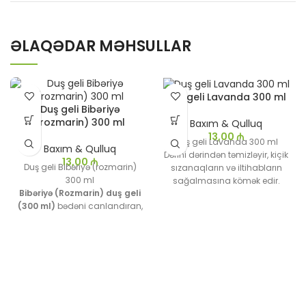
ƏLAQƏDAR MƏHSULLAR
Duş geli Lavanda 300 ml
Duş geli Bibəriyə
(rozmarin) 300 ml
Baxım & Qulluq
13,00
₼
Duş geli Lavanda 300 ml
Baxım & Qulluq
Dərini dərindən təmizləyir, kiçik
13,00
₼
Duş geli Bibəriyə (rozmarin)
sızanaqların və iltihabların
300 ml
sağalmasına kömək edir.
Bibəriyə (Rozmarin) duş geli
Allergik reaksiyalar, günəş
(300 ml)
bədəni canlandıran,
yanığı və ya həşərat dişləməsi
enerji verən və dərini tonusda
nəticəsində yaranan
saxlayan ən effektiv təbii
qaşınma və qızartını
vasitələrdən biridir.
sakitləşdirir.
Xüsusilə səhər duşu üçün
mükəmməl seçimdir, çünki
rozmarin aroması zehni açır
və diqqəti toplamağa kömək