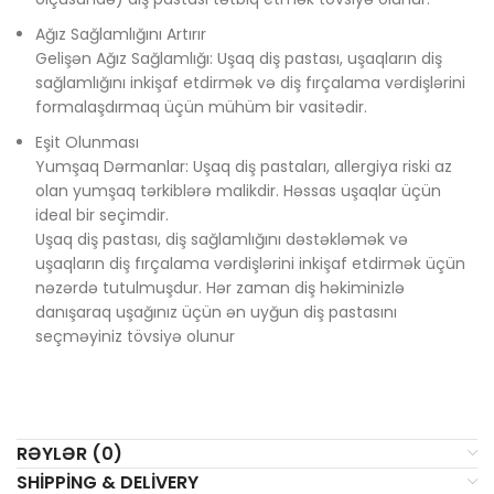
Ağız Sağlamlığını Artırır
Gelişən Ağız Sağlamlığı: Uşaq diş pastası, uşaqların diş
sağlamlığını inkişaf etdirmək və diş fırçalama vərdişlərini
formalaşdırmaq üçün mühüm bir vasitədir.
Eşit Olunması
Yumşaq Dərmanlar: Uşaq diş pastaları, allergiya riski az
olan yumşaq tərkiblərə malikdir. Həssas uşaqlar üçün
ideal bir seçimdir.
Uşaq diş pastası, diş sağlamlığını dəstəkləmək və
uşaqların diş fırçalama vərdişlərini inkişaf etdirmək üçün
nəzərdə tutulmuşdur. Hər zaman diş həkiminizlə
danışaraq uşağınız üçün ən uyğun diş pastasını
seçməyiniz tövsiyə olunur
RƏYLƏR (0)
SHIPPING & DELIVERY