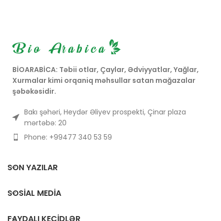
edir.
BİOARABİCA: Təbii otlar, Çaylar, Ədviyyatlar, Yağlar,
Xurmalar kimi orqaniq məhsullar satan mağazalar
şəbəkəsidir.
Bakı şəhəri, Heydər Əliyev prospekti, Çinar plaza
mərtəbə: 20
Phone: +99477 340 53 59
SON YAZILAR
SOSIAL MEDIA
FAYDALI KEÇIDLƏR