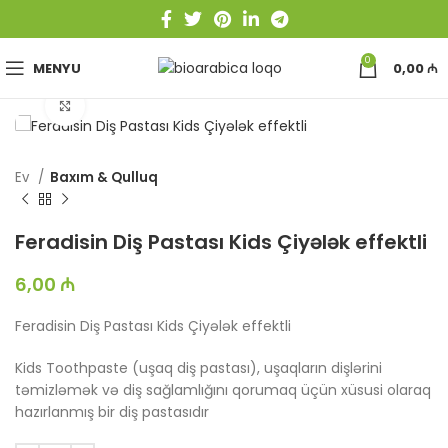
0
MENYU
0,00
₼
Böyütmək üçün toxun
Ev
Baxım & Qulluq
Feradisin Diş Pastası Kids Çiyələk effektli
6,00
₼
Feradisin Diş Pastası Kids Çiyələk effektli
Kids Toothpaste (uşaq diş pastası), uşaqların dişlərini
təmizləmək və diş sağlamlığını qorumaq üçün xüsusi olaraq
hazırlanmış bir diş pastasıdır