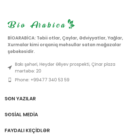
adi tipdə və sağlam həyat
tərzində müxtəlif faydalarla
istifadə olunur.
BİOARABİCA: Təbii otlar, Çaylar, Ədviyyatlar, Yağlar,
Xurmalar kimi orqaniq məhsullar satan mağazalar
şəbəkəsidir.
Bakı şəhəri, Heydər Əliyev prospekti, Çinar plaza
mərtəbə: 20
Phone: +99477 340 53 59
SON YAZILAR
SOSIAL MEDIA
FAYDALI KEÇIDLƏR