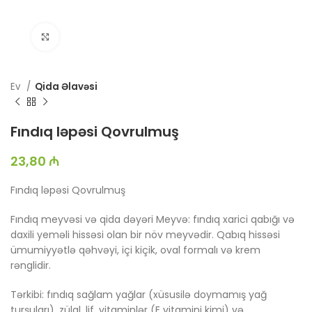
Böyütmək üçün toxun
Ev
Qida Əlavəsi
Fındıq ləpəsi Qovrulmuş
23,80
₼
Fındıq ləpəsi Qovrulmuş
Fındıq meyvəsi və qida dəyəri Meyvə: fındıq xarici qabığı və
daxili yeməli hissəsi olan bir növ meyvədir. Qabıq hissəsi
ümumiyyətlə qəhvəyi, içi kiçik, oval formalı və krem
rənglidir.
Tərkibi: fındıq sağlam yağlar (xüsusilə doymamış yağ
turşuları), zülal, lif, vitaminlər (E vitamini kimi) və