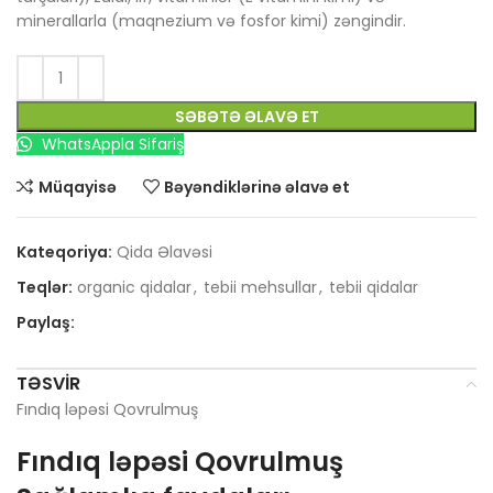
minerallarla (maqnezium və fosfor kimi) zəngindir.
SƏBƏTƏ ƏLAVƏ ET
WhatsAppla Sifariş
Müqayisə
Bəyəndiklərinə əlavə et
Kateqoriya:
Qida Əlavəsi
Teqlər:
organic qidalar
,
tebii mehsullar
,
tebii qidalar
Paylaş:
TƏSVIR
Fındıq ləpəsi Qovrulmuş
Fındıq ləpəsi Qovrulmuş