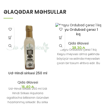
ƏLAQƏDAR MƏHSULLAR
Keşyu Ordubad çərəz 1
kq
Qida Əlavəsi
38,30
₼
Keşyu Ordubad çərəz 1 kq
Keşyu meyvəsi alma şəklində
böyüyür və əslində meyvədən
çıxan bir toxum ehtiva edir. Bu
toxum Keşyu kimi tanınır və
kommersiya dəyərinə
Ud-Hindi sirkəsi 250 ml
malikdir. Keşyu qabıqda
böyüyür və içindəki toxumlar
Qida Əlavəsi
qovrulduqdan sonra yeyilir.
16,40
₼
Ud-Hindi sirkəsi 250 ml Udi
Hindi Sirkəsi Aquilaria
agallocha bitkisinin özündən
hazırlanmış sirkədir. Bu sirkə