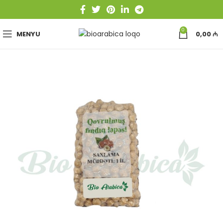
0
MENYU
0,00
₼