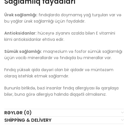
Sağlamlıq faydaları
Ürək sağlamlığı:
fındıqlarda doymamış yağ turşuları var və
bu yağlar ürək sağlamlığı üçün faydalıdır.
Antioksidanlar:
hüceyrə ziyanını azalda bilən E vitamini
kimi antioksidanlar ehtiva edir.
Sümük sağlamlığı:
maqnezium və fosfor sümük sağlamlığı
üçün vacib minerallardır və fındıqda bu minerallar var.
Fındıq yüksək qida dəyəri olan bir qidadır və müntəzəm
olaraq istehlak etmək sağlamdır.
Bununla birlikdə, bəzi insanlar fındıq allergiyası ilə qarşılaşa
bilər, buna görə allergiya halında diqqətli olmalısınız.
RƏYLƏR (0)
SHIPPING & DELIVERY