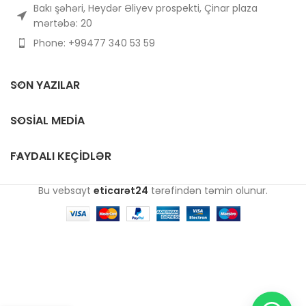
Bakı şəhəri, Heydər Əliyev prospekti, Çinar plaza
mərtəbə: 20
Phone: +99477 340 53 59
SON YAZILAR
SOSIAL MEDIA
FAYDALI KEÇIDLƏR
Bu vebsayt
eticarət24
tərəfindən təmin olunur.