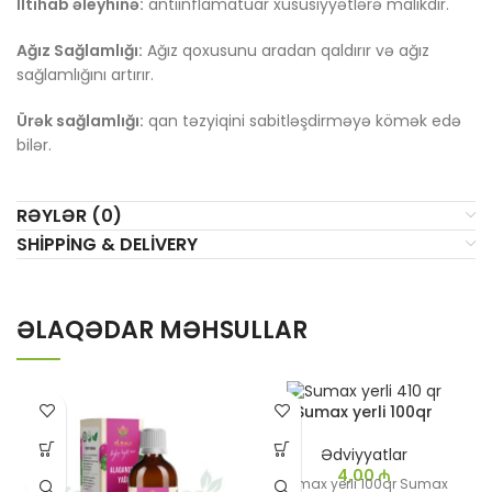
İltihab əleyhinə:
antiinflamatuar xüsusiyyətlərə malikdir.
Ağız Sağlamlığı:
Ağız qoxusunu aradan qaldırır və ağız
sağlamlığını artırır.
Ürək sağlamlığı:
qan təzyiqini sabitləşdirməyə kömək edə
bilər.
RƏYLƏR (0)
SHIPPING & DELIVERY
ƏLAQƏDAR MƏHSULLAR
Sumax yerli 100qr
Ədviyyatlar
4,00
₼
Sumax yerli 100qr Sumax