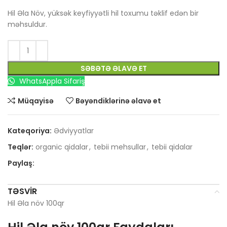
Hil Əla Növ, yüksək keyfiyyətli hil toxumu təklif edən bir
məhsuldur.
SƏBƏTƏ ƏLAVƏ ET
WhatsAppla Sifariş
Müqayisə
Bəyəndiklərinə əlavə et
Kateqoriya:
Ədviyyatlar
Teqlər:
organic qidalar
,
tebii mehsullar
,
tebii qidalar
Paylaş:
TƏSVIR
Hil Əla növ 100qr