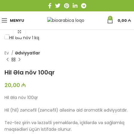
0
MENYU
0,00
₼
Böyütmək üçün toxun
Ev
Ədviyyatlar
Hil Əla növ 100qr
20,00
₼
Hil Əla növ 100qr
Hil (hil) zəncəfil (zəncəfil) ailəsinə aid aromatik ədviyyatdır.
Tez-tez şirin və ləzzətli yeməklərdə, içkilərdə və sağlamlıq
məqsədləri üçün istifadə olunur.