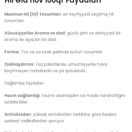
Hil Əla növ 100qr Faydaları
Məzmun Hil (hil) toxumları:
ən keyfiyyətli seçilmiş hil
toxumları.
Xüsusiyyətlər Aroma və dad:
güclü şirin və ədviyyatlı bir
aroma ilə açıq bir isti dad.
Forma:
Toz və ya özək şəklində bütün toxumlar.
Qablaşdırma:
1 kq paketlərdə, ümumiyyətlə hava
keçirməyən torbalarda və ya qutularda.
Sağlamlıq faydaları
Həzm sağlamlığı:
həzmi asanlaşdırır və mədə narahatlığını
azalda bilər.
Antioksidan:
yüksək antioksidan tərkibinə görə bədəni
sərbəst radikallardan qoruyur.