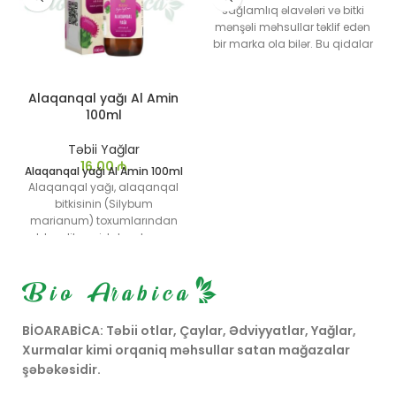
sağlamlıq əlavələri və bitki
mənşəli məhsullar təklif edən
bir marka ola bilər. Bu qidalar
tez-tez enerjini artırmaq,
immunitet sistemini
dəstəkləmək və ümumi
Alaqanqal yağı Al Amin
sağlamlığı yaxşılaşdırmaq
100ml
üçün hazırlanmışdır. Tərkibləri
və məhsulun istifadəsi ilə
Təbii Yağlar
bağlı daha konkret məlumat
16,00
₼
Alaqanqal yağı Al Amin 100ml
üçün məhsul etiketləri və
Alaqanqal yağı, alaqanqal
səhiyyə işçilərinin tövsiyələri ilə
bitkisinin (Silybum
tanış olmaq vacibdir
marianum) toxumlarından
əldə edilən qidalandırıcı və
sağlam bir bitki yağıdır.
Xalq təbabətində qaraciyər
və həzm sağlamlığına
müsbət təsirləri ilə tanınır.
BİOARABİCA: Təbii otlar, Çaylar, Ədviyyatlar, Yağlar,
Xurmalar kimi orqaniq məhsullar satan mağazalar
şəbəkəsidir.