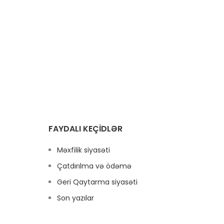
Ağ ist
y
to
ədv
yumşaq
ağ i
sağlam
var. 
FAYDALI KEÇIDLƏR
xüsusi
fa
Məxfilik siyasəti
Çatdırılma və ödəmə
Geri Qaytarma siyasəti
Son yazılar