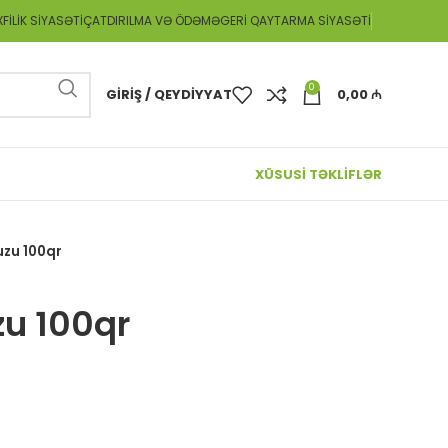
FILIK SIYASƏTI
ÇATDIRILMA VƏ ÖDƏMƏ
GERI QAYTARMA SIYASƏTI
0
GIRIŞ / QEYDIYYAT
0,00
₼
XÜSUSİ TƏKLİFLƏR
zu 100qr
u 100qr