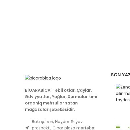
SON YAZ
BİOARABİCA: Təbii otlar, Çaylar,
Ədviyyatlar, Yağlar, Xurmalar kimi
orqaniq məhsullar satan
mağazalar şəbəkəsidir.
Bakı şəhəri, Heydər Əliyev
prospekti, Çinar plaza mərtəbə: