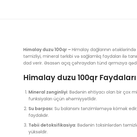
Himalay duzu 100qr –
Himalay dağlarının ətəklərində
təmizliyi, mineral tərkibi və sağlamlıq faydaları ilə t
dad verir. Əsasən açıq çəhrayıdan tünd qırmızıya qədə
Himalay duzu 100qr Faydaları
Mineral zənginliyi
: Bədənin ehtiyacı olan bir çox m
funksiyaları üçün əhəmiyyətlidir.
Su bərpası
: Su balansını tənzimləməyə kömək edir, 
faydalıdır.
Təbii detoksifikasiya
: Bədənin toksinlərdən təmizl
yüksəldir.