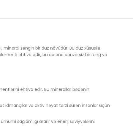
i, mineral zəngin bir duz növüdür. Bu duz xüsusilə
 elementi ehtiva edir, bu da ona bənzərsiz bir rəng və
mentlərini ehtiva edir. Bu minerallar bədənin
ət idmançılar və aktiv həyat tərzi sürən insanlar üçün
ümumi sağlamlığı artırır və enerji səviyyələrini