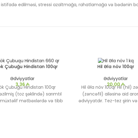
ə istifadə edilməsi, stressi azaltmağa, rahatlamağa və bədənin 
ök Çubuğu Hindistan 100qr
Hil Əla növ 100qr
Ədviyyatlar
Ədviyyatlar
3,36
₼
20,00
₼
kök Çubuğu Hindistan 100qr
Hil Əla növ 100qr Hil (hil) z
əzilmiş (toz şəklində) sarımtıl
(zəncəfil) ailəsinə aid ar
müxtəlif mətbəxlərdə və tibb
ədviyyatdır. Tez-tez şirin və 
lərində geniş istifadə olunur.
yeməklərdə, içkilərdə və sa
məqsədləri üçün istifadə olu
Əla Növ, yüksək keyfiyyətli h
təklif edən bir məhsuld