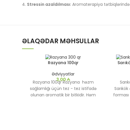
Stressin azaldılması
: Aromaterapiya tətbiqlərind
ƏLAQƏDAR MƏHSULLAR
Razyana 100qr
Sarık
Ədviyyatlar
3,00
₼
Razyana 100qr Razyana həzm
Sarı
sağlamlığı üçün tez - tez istifadə
Sarıkök 
olunan aromatik bir bitkidir. Həm
forması 
yarpaqlardan, həm də toxumlardan
müəssisə
istifadə edən bu bitki güclü Anis
qoxusuna və şirin, bir az ədviyyatlı
dadına malikdir.