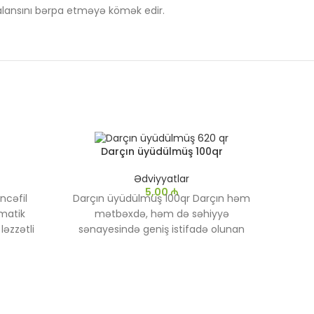
balansını bərpa etməyə kömək edir.
Darçın üyüdülmüş 100qr
Ədviyyatlar
5,00
₼
əncəfil
Darçın üyüdülmüş 100qr Darçın həm
omatik
mətbəxdə, həm də səhiyyə
ləzzətli
sənayesində geniş istifadə olunan
ğlamlıq
ətirli bir ədviyyatdır. Asiya mənşəli bir
nur. Hil
ağacın qabığından əldə edilən darçın
il toxumu
şirin və isti bir aroma ilə xarakterik bir
ur.
ləzzətə malikdir. İki əsas növ var:
Seylon Darçın və Cassian Darçın