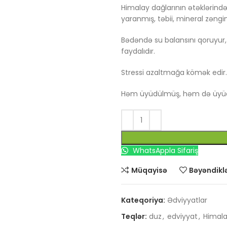
Himalay dağlarının ətəklərind
yaranmış, təbii, mineral zəngi
Bədəndə su balansını qoruyur, 
faydalıdır.
Stressi azaltmağa kömək edir.
Həm üyüdülmüş, həm də üyü
WhatsAppla Sifariş
Müqayisə
Bəyəndiklə
Kateqoriya:
Ədviyyatlar
Teqlər:
duz
,
edviyyat
,
Himala