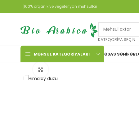
100% orqanik və vegeteriyan məhsullar
KATEQORIYA SEÇIN
MƏHSUL KATEQORIYALARI
ƏSAS SƏHIFƏ
BL
Böyütmək üçün toxun