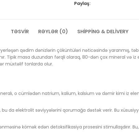
Paylaş:
TƏSVIR
RƏYLƏR (0)
SHIPPING & DELIVERY
 yerləşən qədim dənizlərin çöküntüləri nəticəsində yaranmış, təbi
anınır. Tipik masa duzundan fərqli olaraq, 80-dən çox mineral və iz
r müxtəlif tonlarda olur.
ineralı, o cümlədən natrium, kalium, kalsium və dəmir kimi iz ele
bu da elektrolit səviyyələrini qorumağa dəstək verir. Bu xüsusiyy
ənməsinə kömək edən detoksifikasiya prosesini stimullaşdırır. Bu, 