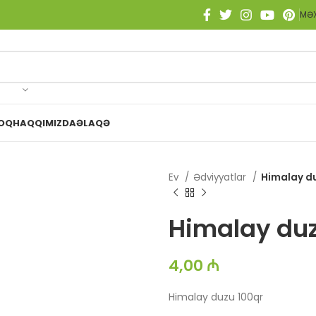
MƏX
OQ
HAQQIMIZDA
ƏLAQƏ
Ev
Ədviyyatlar
Himalay du
Himalay duz
4,00
₼
Himalay duzu 100qr