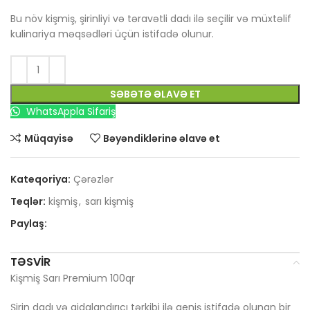
Bu növ kişmiş, şirinliyi və təravətli dadı ilə seçilir və müxtəlif
kulinariya məqsədləri üçün istifadə olunur.
SƏBƏTƏ ƏLAVƏ ET
WhatsAppla Sifariş
Müqayisə
Bəyəndiklərinə əlavə et
Kateqoriya:
Çərəzlər
Teqlər:
kişmiş
,
sarı kişmiş
Paylaş:
TƏSVIR
Kişmiş Sarı Premium 100qr
Şirin dadı və qidalandırıcı tərkibi ilə geniş istifadə olunan bir