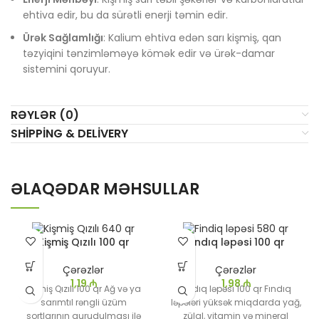
ehtiva edir, bu da sürətli enerji təmin edir.
Ürək Sağlamlığı
: Kalium ehtiva edən sarı kişmiş, qan
təzyiqini tənzimləməyə kömək edir və ürək-damar
sistemini qoruyur.
RƏYLƏR (0)
SHIPPING & DELIVERY
ƏLAQƏDAR MƏHSULLAR
Kişmiş Qızılı 100 qr
Fındıq ləpəsi 100 qr
Çərəzlər
Çərəzlər
1,19
₼
1,98
₼
Kişmiş Qızılı 100 qr Ağ və ya
Fındıq ləpəsi 100 qr Fındıq
sarımtıl rəngli üzüm
ləpələri yüksək miqdarda yağ,
sortlarının qurudulması ilə
zülal, vitamin və mineral