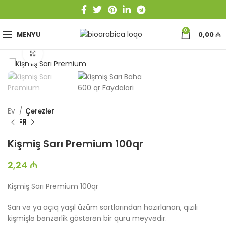
0
MENYU
0,00
₼
Böyütmək üçün toxun
Ev
Çərəzlər
Kişmiş Sarı Premium 100qr
2,24
₼
Kişmiş Sarı Premium 100qr
Sarı və ya açıq yaşıl üzüm sortlarından hazırlanan, qızılı
kişmişlə bənzərlik göstərən bir quru meyvədir.