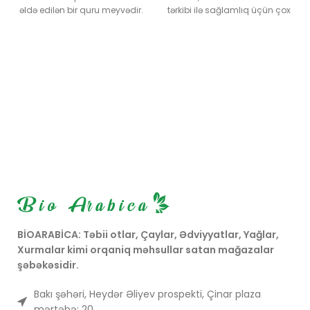
əldə edilən bir quru meyvədir.
tərkibi ilə sağlamlıq üçün çox
Onun qızılı rəngi və yüngül
faydalıdır. Həm təkbaşına
şirinliyi ilə digər kişmiş
qəlyanaltı kimi, həm də
növlərindən fərqlənir.
müxtəlif qida məhsullarında
istifadə edilir.
BİOARABİCA: Təbii otlar, Çaylar, Ədviyyatlar, Yağlar,
Xurmalar kimi orqaniq məhsullar satan mağazalar
şəbəkəsidir.
Bakı şəhəri, Heydər Əliyev prospekti, Çinar plaza
mərtəbə: 20