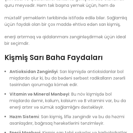
quru meyvədir. Həm tək başına yemək üçün, həm də
müxtəlif yeməklərin tərkibində istifadə edilə bilər. Sağlamlıq
üçün faydalı olan bir çox maddə ehtiva edən sarı kişmiş,
enerji artırmaq və qidalanmanı zənginləşdirmək üçün ideal
bir seçimdir.
Kişmiş Sarı Baha Faydaları
Antioksidan Zənginliyi
: Sarı kişmişdə antioksidanlar bol
miqdarda olur ki, bu da bədəni sərbəst radikalların zərərli
təsirindən qorumağa kömək edir.
Vitamin və Mineral Mənbəyi
: Bu növ kişmişdə bol
miqdarda dəmir, kalium, kalsium və B vitamini var, bu da
enerji artırır və sümük sağlamlığını dəstəkləyir.
Həzm Sistemi
: Sarı kişmiş, liflə zəngindir və bu da həzmi
asanlaşdırır, bağırsaq hərəkətlərini tənzimləyir.
Enerji Mənbəyi
: Kişmiş sarı təbii şəkərlər və karbohidratlar