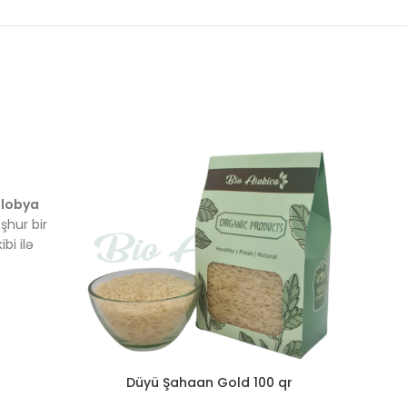
 lobya
şhur bir
ibi ilə
gi və
lərdə,
rbalarda
Düyü Şahaan Gold 100 qr