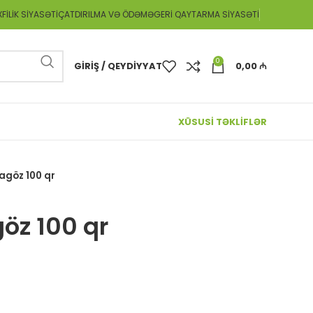
FILIK SIYASƏTI
ÇATDIRILMA VƏ ÖDƏMƏ
GERI QAYTARMA SIYASƏTI
0
GIRIŞ / QEYDIYYAT
0,00
₼
XÜSUSİ TƏKLİFLƏR
agöz 100 qr
öz 100 qr