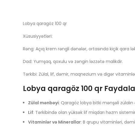
Lobya qaragöz 100 qr
Xüsusiyyətləri:
Rəng: Açıq krem rəngli dənələr, ortasında kiçik qara lək
Dad: Yumşaq, qoxulu və zəngin ləzzətə malikdir.
Tərkibi: Zülal, lif, dəmir, maqnezium və digər vitaminlə
Lobya qaragöz 100 qr Faydala
Zülal mənbəyi
: Qaragöz lobya bitki mənşəli zülalın
Lif
: Tərkibində olan yüksək lif miqdarı həzm sistemini
Vitaminlər və Minerallar
: B qrupu vitaminləri, dəm