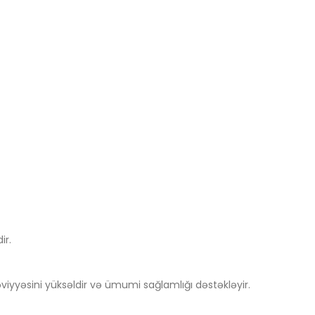
ir.
əviyyəsini yüksəldir və ümumi sağlamlığı dəstəkləyir.