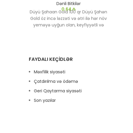
Dənli Bitkilər
0,64
₼
Düyü Şahaan Gold 100 qr Düyü Şahən
Lob
Gold öz incə ləzzəti və ətri ilə hər növ
Öz
yeməyə uyğun olan, keyfiyyətli və
istif
çox yönlü bir düyüdür. Xüsusilə
bayram süfrələri və xüsusi tədbirlər
yemək
üçün ideal seçimdir.
növü 
is
FAYDALI KEÇIDLƏR
Məxfilik siyasəti
Çatdırılma və ödəmə
Geri Qaytarma siyasəti
Son yazılar