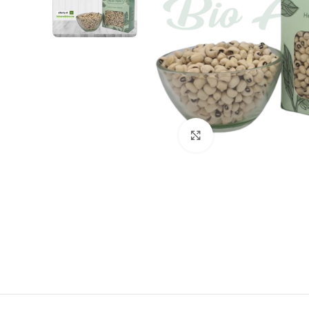
Böyütmək üçün tox