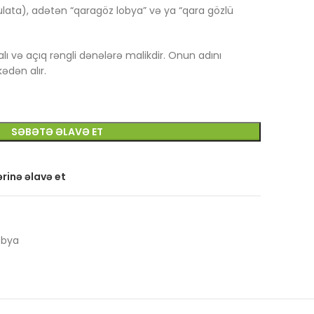
lata), adətən “qaragöz lobya” və ya “qara gözlü
lı və açıq rəngli dənələrə malikdir. Onun adını
ədən alır.
SƏBƏTƏ ƏLAVƏ ET
rinə əlavə et
obya