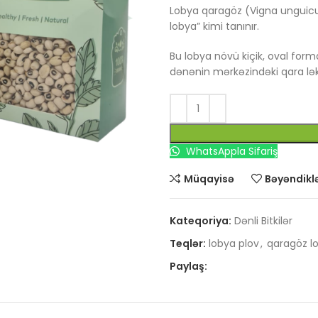
Lobya qaragöz (Vigna unguicu
lobya” kimi tanınır.
Bu lobya növü kiçik, oval forma
dənənin mərkəzindəki qara lək
un
WhatsAppla Sifariş
Müqayisə
Bəyəndiklə
Kateqoriya:
Dənli Bitkilər
Teqlər:
lobya plov
,
qaragöz l
Paylaş: