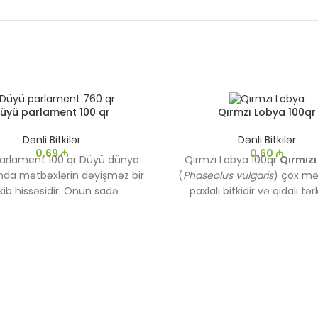
üyü parlament 100 qr
Qırmzı Lobya 100qr
Dənli Bitkilər
Dənli Bitkilər
0,69
₼
0,60
₼
arlament 100 qr Düyü dünya
Qırmzı Lobya 100qr
Qırmızı
nda mətbəxlərin dəyişməz bir
(
Phaseolus vulgaris
) çox mə
kib hissəsidir. Onun sadə
paxlalı bitkidir və qidalı tərk
nması, müxtəlif növlərinin və
tanınır. Onun qırmızı rən
rının mövcudluğu, həmçinin
toxuması, müxtəlif yemək
landırıcı dəyəri, onu həm
xüsusən də, salatlarda və şo
ik, həm də xüsusi yeməklər
istifadə olunur.
üçün mükəmməl edir.