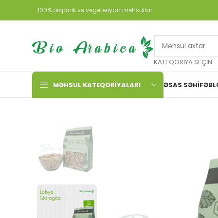
100% orqanik və vegeteriyan məhsullar
KATEQORIYA SEÇIN
MƏHSUL KATEQORIYALARI
ƏSAS SƏHIFƏ
BL