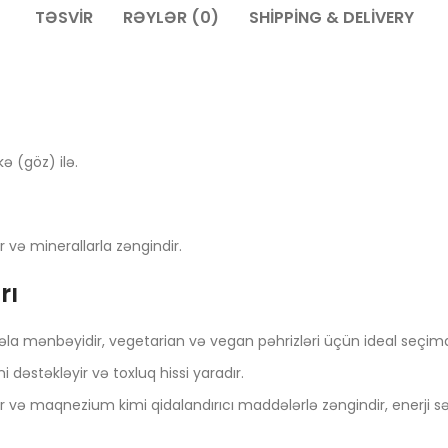
TƏSVIR
RƏYLƏR (0)
SHIPPING & DELIVERY
ə (göz) ilə.
r və minerallarla zəngindir.
rı
 əla mənbəyidir, vegetarian və vegan pəhrizləri üçün ideal seçimd
 dəstəkləyir və toxluq hissi yaradır.
ir və maqnezium kimi qidalandırıcı maddələrlə zəngindir, enerji s