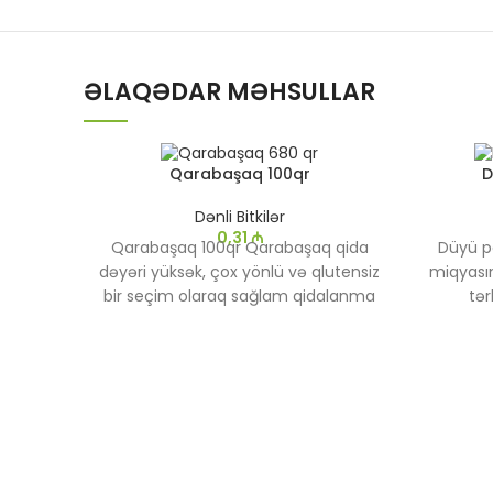
ƏLAQƏDAR MƏHSULLAR
Qarabaşaq 100qr
D
Dənli Bitkilər
0,31
₼
Qarabaşaq 100qr Qarabaşaq qida
Düyü p
dəyəri yüksək, çox yönlü və qlutensiz
miqyası
bir seçim olaraq sağlam qidalanma
tər
planlarında geniş istifadə edilir. Həm
hazırla
səhər yeməkləri, həm də əsas
dadla
yeməklər üçün ideal bir qidadır.
qida
gündəl