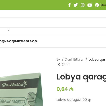
MƏX
OQ
HAQQIMIZDA
ƏLAQƏ
Ev
Dənli Bitkilər
Lobya qar
Lobya qarag
0,64
₼
Lobya qaragöz 100 qr