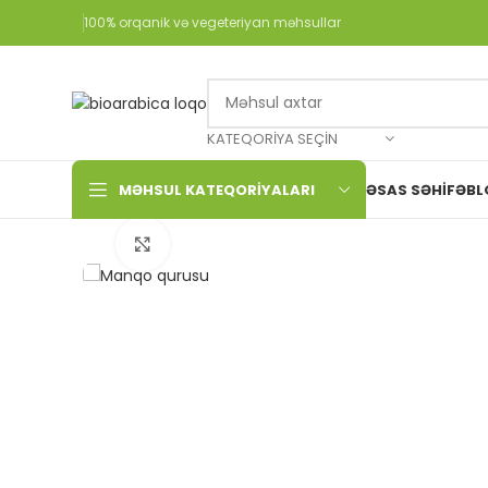
100% orqanik və vegeteriyan məhsullar
KATEQORIYA SEÇIN
MƏHSUL KATEQORIYALARI
ƏSAS SƏHIFƏ
BL
Böyütmək üçün toxun