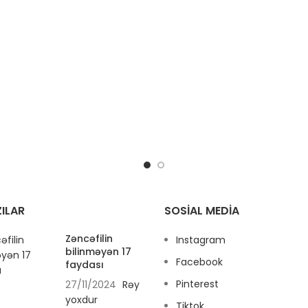
sevənlər üçün xüsusi ol
nləşdirilmiş xurmanın unikal
hazırlanmışdır.
dadını təqdim edir.
ILAR
SOSIAL MEDIA
Zəncəfilin
Instagram
bilinməyən 17
Facebook
faydası
Pinterest
27/11/2024
Rəy
yoxdur
Tiktok