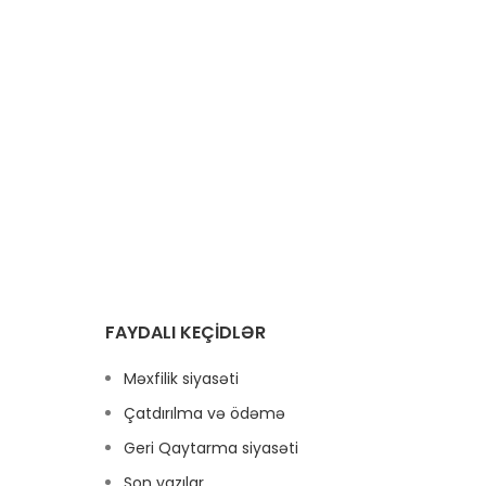
araq
zənginləşdirilmiş xurmanın unikal
dadını təqdim edir.
Raspi
növ
l
Bayram
də g
FAYDALI KEÇIDLƏR
Məxfilik siyasəti
Çatdırılma və ödəmə
Geri Qaytarma siyasəti
Son yazılar