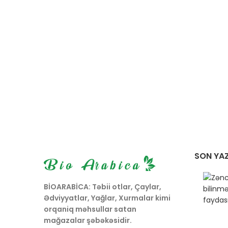
zəngi
SON YAZ
BİOARABİCA: Təbii otlar, Çaylar,
Ədviyyatlar, Yağlar, Xurmalar kimi
orqaniq məhsullar satan
mağazalar şəbəkəsidir.