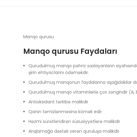
Manqo qurusu
Manqo qurusu Faydaları
Qurudulmuş manqo pəhriz saxlayanların siyahısında
şirin ehtiyaclarını ödəməkdir.
Qurudulmuş manqonun faydalarına aşağıdakılar dax
Qurudulmuş manqo vitaminlərlə çox zəngindir (A, E 
Antioksidant tərkibə malikdir
Qanın təmizlənməsinə kömək edir
Həzmi sürətləndirən xüsusiyyətlərə malikdir
Arıqlamağa dəstək verən quruluşa malikdir