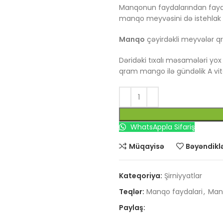
Manqonun faydalarından fayd
manqo meyvəsini də istehlak e
Manqo
çəyirdəkli meyvələr qru
Dəridəki tıxalı məsamələri yo
qram mango ilə gündəlik A vita
WhatsAppla Sifariş
Müqayisə
Bəyəndiklə
Kateqoriya:
Şirniyyatlar
Teqlər:
Manqo faydalari
,
Man
Paylaş: