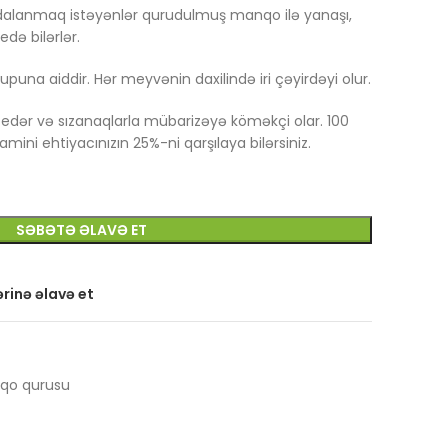
alanmaq istəyənlər qurudulmuş manqo ilə yanaşı,
də bilərlər.
puna aiddir. Hər meyvənin daxilində iri çəyirdəyi olur.
x edər və sızanaqlarla mübarizəyə köməkçi olar. 100
mini ehtiyacınızın 25%-ni qarşılaya bilərsiniz.
SƏBƏTƏ ƏLAVƏ ET
rinə əlavə et
qo qurusu