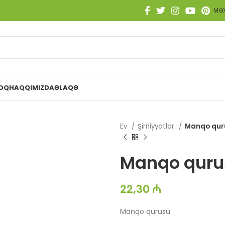
MƏX
OQ
HAQQIMIZDA
ƏLAQƏ
Ev
Şirniyyatlar
Manqo qur
Manqo quru
22,30
₼
Manqo qurusu