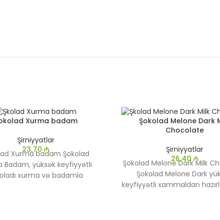
okolad Xurma badam
Şokolad Melone Dark M
Chocolate
Şirniyyatlar
23,70
₼
Şirniyyatlar
lad Xurma badam Şokolad
26,40
₼
Şokolad Melone Dark Milk C
 Badam, yüksək keyfiyyətli
Şokolad Melone Dark yü
oladı xurma və badamla
keyfiyyətli xammaldan hazır
dirən xüsusi bir ləzzətdir. Bu
çox miqdarda kakao ehtiva 
sul təbii və qidalandırıcı
növ tünd şokoladdır. Bu şoko
dələrə malikdir, şirin və
aroması və kakao ləzzəti ilə
ıldayan Badam parçaları ilə