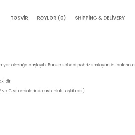
TƏSVIR
RƏYLƏR (0)
SHIPPING & DELIVERY
 yer almağa başlayıb. Bunun səbəbi pəhriz saxlayan insanların a
ildir:
və C vitaminlərində üstünlük təşkil edir)