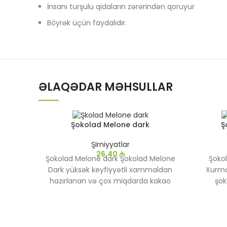
İnsanı turşulu qidaların zərərindən qoruyur
Böyrək üçün faydalıdır.
ƏLAQƏDAR MƏHSULLAR
Şokolad Melone dark
Ş
Şirniyyatlar
26,40
₼
Şokolad Melone dark Şokolad Melone
Şoko
Dark yüksək keyfiyyətli xammaldan
Xurma
hazırlanan və çox miqdarda kakao
şok
ehtiva edən bir növ tünd şokoladdır.
birləş
Bu şokolad, sıx aroması və kakao
məh
ləzzəti ilə şokolad sevənlər üçün
mad
xüsusi olaraq hazırlanmışdır.
xırt