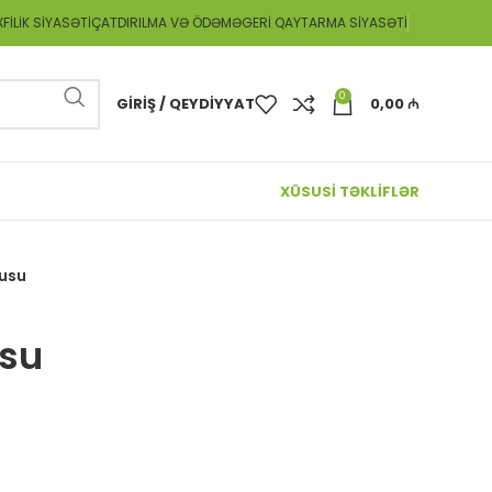
FILIK SIYASƏTI
ÇATDIRILMA VƏ ÖDƏMƏ
GERI QAYTARMA SIYASƏTI
0
GIRIŞ / QEYDIYYAT
0,00
₼
XÜSUSİ TƏKLİFLƏR
usu
su