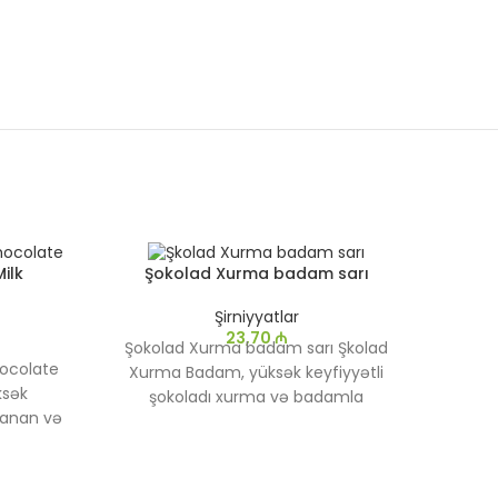
SATIL
ilk
Şokolad Xurma badam sarı
DI
Şirniyyatlar
23,70
₼
Şokolad Xurma badam sarı Şkolad
hocolate
Xurma Badam, yüksək keyfiyyətli
ksək
şokoladı xurma və badamla
lanan və
birləşdirən xüsusi bir ləzzətdir. Bu
edən bir
məhsul təbii və qidalandırıcı
lad, sıx
maddələrə malikdir, şirin və
 şokolad
xırtıldayan Badam parçaları ilə