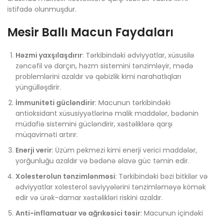
istifadə olunmuşdur.
Mesir Ballı Macun Faydaları
Həzmi yaxşılaşdırır
: Tərkibindəki ədviyyatlar, xüsusilə
zəncəfil və darçın, həzm sistemini tənzimləyir, mədə
problemlərini azaldır və qəbizlik kimi narahatlıqları
yüngülləşdirir.
İmmuniteti gücləndirir
: Macunun tərkibindəki
antioksidant xüsusiyyətlərinə malik maddələr, bədənin
müdafiə sistemini gücləndirir, xəstəliklərə qarşı
müqaviməti artırır.
Enerji verir
: Üzüm pekmezi kimi enerji verici maddələr,
yorğunluğu azaldır və bədənə əlavə güc təmin edir.
Xolesterolun tənzimlənməsi
: Tərkibindəki bəzi bitkilər və
ədviyyatlar xolesterol səviyyələrini tənzimləməyə kömək
edir və ürək-damar xəstəlikləri riskini azaldır.
Anti-inflamatuar və ağrıkəsici təsir
: Macunun içindəki