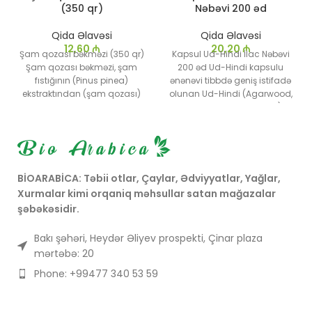
(350 qr)
Nəbəvi 200 əd
Qida Əlavəsi
Qida Əlavəsi
12,60
₼
20,20
₼
Şam qozası bəkməzi (350 qr)
Kapsul Ud-Hindi İlac Nəbəvi
Şam qozası bəkməzi, şam
200 əd Ud-Hindi kapsulu
fıstığının (Pinus pinea)
ənənəvi tibbdə geniş istifadə
ekstraktından (şam qozası)
olunan Ud-Hindi (Agarwood,
əldə edilən qalın və qidalı
Aquilaria malaccensis)
bəkməzdir. Təbii üsullarla
ağacının kökündən və ya
istehsal olunan bu bəkməz
qatranından əldə edilən bitki
xüsusilə sağlamdır və təbii
mənşəli əlavədir. Ud-Hindi
tatlandırıcı kimi istifadə edilə
həm ənənəvi, həm də müasir
bilər.
tibbdə müxtəlif sağlamlıq
BİOARABİCA: Təbii otlar, Çaylar, Ədviyyatlar, Yağlar,
faydaları ilə tanınır.
Xurmalar kimi orqaniq məhsullar satan mağazalar
şəbəkəsidir.
Bakı şəhəri, Heydər Əliyev prospekti, Çinar plaza
mərtəbə: 20
Phone: +99477 340 53 59