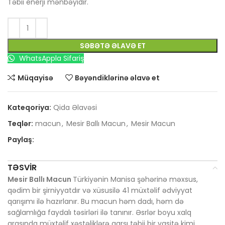
Təbii enerji mənbəyidir.
SƏBƏTƏ ƏLAVƏ ET
WhatsAppla Sifariş
Müqayisə
Bəyəndiklərinə əlavə et
Kateqoriya:
Qida Əlavəsi
Teqlər:
macun
,
Mesir Ballı Macun
,
Mesir Macun
Paylaş:
TƏSVIR
Mesir Ballı Macun
Türkiyənin Manisa şəhərinə məxsus,
qədim bir şirniyyatdır və xüsusilə 41 müxtəlif ədviyyat
qarışımı ilə hazırlanır. Bu macun həm dadı, həm də
sağlamlığa faydalı təsirləri ilə tanınır. Əsrlər boyu xalq
arasında müxtəlif xəstəliklərə qarşı təbii bir vasitə kimi