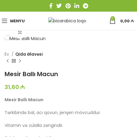
0
MENYU
0,00
₼
Böyütmək üçün toxun
Ev
Qida Əlavəsi
Mesir Ballı Macun
31,60
₼
Mesir Ballı Macun
Tərkibində bal, acı qovun, jenşen mövcuddur.
Vitamin və zülalla zəngindir.