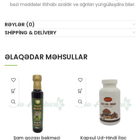
bəzi maddələr iltihabı azaldır və ağrıları yüngülləşdirə bilər.
RƏYLƏR (0)
SHIPPING & DELIVERY
ƏLAQƏDAR MƏHSULLAR
Şam qozası bəkməzi
Kapsul Ud-Hindi İlac