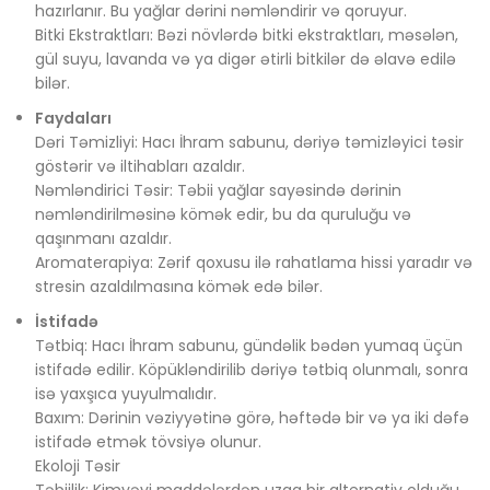
hazırlanır. Bu yağlar dərini nəmləndirir və qoruyur.
Bitki Ekstraktları: Bəzi növlərdə bitki ekstraktları, məsələn,
gül suyu, lavanda və ya digər ətirli bitkilər də əlavə edilə
bilər.
Faydaları
Dəri Təmizliyi: Hacı İhram sabunu, dəriyə təmizləyici təsir
göstərir və iltihabları azaldır.
Nəmləndirici Təsir: Təbii yağlar sayəsində dərinin
nəmləndirilməsinə kömək edir, bu da quruluğu və
qaşınmanı azaldır.
Aromaterapiya: Zərif qoxusu ilə rahatlama hissi yaradır və
stresin azaldılmasına kömək edə bilər.
İstifadə
Tətbiq: Hacı İhram sabunu, gündəlik bədən yumaq üçün
istifadə edilir. Köpükləndirilib dəriyə tətbiq olunmalı, sonra
isə yaxşıca yuyulmalıdır.
Baxım: Dərinin vəziyyətinə görə, həftədə bir və ya iki dəfə
istifadə etmək tövsiyə olunur.
Ekoloji Təsir