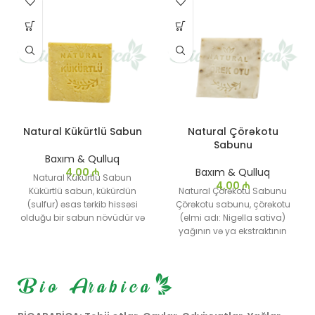
Natural Kükürtlü Sabun
Natural Çörəkotu
Sabunu
Baxım & Qulluq
4,00
₼
Baxım & Qulluq
Natural Kükürtlü Sabun
4,00
₼
Kükürtlü sabun, kükürdün
Natural Çörəkotu Sabunu
(sulfur) əsas tərkib hissəsi
Çörəkotu sabunu, çörəkotu
olduğu bir sabun növüdür və
(elmi adı: Nigella sativa)
xüsusilə dəri problemlərinin
yağının və ya ekstraktının
müalicəsində geniş istifadə
istifadə edildiyi bir sabun
olunur.
növüdür. Çörəkotu, xüsusilə
sağlamlıq faydaları ilə tanınır
və sabun forması ilə dəri
baxımında mükəmməl bir
məhsul təqdim edir.