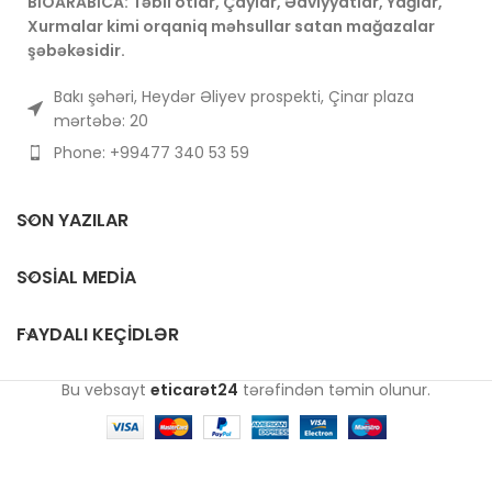
BİOARABİCA: Təbii otlar, Çaylar, Ədviyyatlar, Yağlar,
Xurmalar kimi orqaniq məhsullar satan mağazalar
şəbəkəsidir.
Bakı şəhəri, Heydər Əliyev prospekti, Çinar plaza
mərtəbə: 20
Phone: +99477 340 53 59
SON YAZILAR
SOSIAL MEDIA
FAYDALI KEÇIDLƏR
Bu vebsayt
eticarət24
tərəfindən təmin olunur.