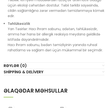
Təbiilik: Kimyəvi maddələrdən uzaq bir alternativ olduğu
üçün ekoloji cəhətdən dostdur. Təbii tərkibi sayəsində,
cildin sağlamlığına zərər vermədən təmizlənməyə kömək
edir.
Təhlükəsizlik
Yan Təsirlər: Hacı İhram sabunu, adətən, təhlükəsizdir,
amma hər hansı bir allergik reaksiya meydana gəldikdə
istifadə dayandırılmalıdır.
Hacı İhram sabunu, bədən təmizliyinin yanında ruhsal
rahatlama və sağlam dəri üçün mükəmməl bir seçimdir.
RƏYLƏR (0)
SHIPPING & DELIVERY
ƏLAQƏDAR MƏHSULLAR