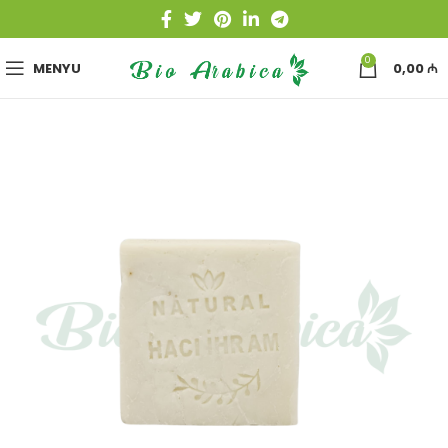
0
MENYU
0,00
₼