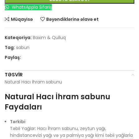
WhatsAppla Sifariş
Müqayisə
Bəyəndiklərinə əlavə et
Kateqoriya:
Baxım & Qulluq
Tag:
sabun
Paylaş:
TƏSVIR
Natural Hacı İhram sabunu
Natural Hacı İhram sabunu
Faydaları
Tərkibi
Təbii Yağlar: Hacı İhram sabunu, zeytun yağı,
hindistancevizi yağı və ya palmiya yağı kimi təbii yağlarla