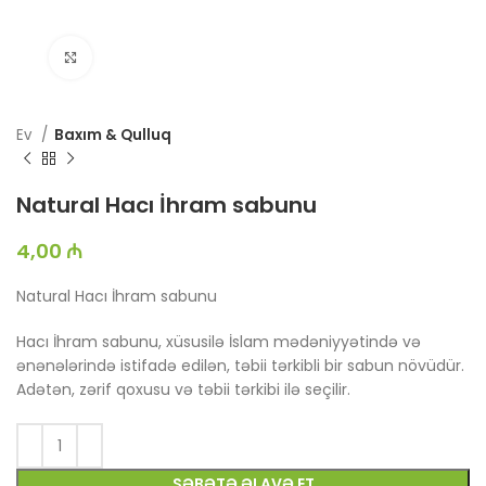
Böyütmək üçün toxun
Ev
Baxım & Qulluq
Natural Hacı İhram sabunu
4,00
₼
Natural Hacı İhram sabunu
Hacı İhram sabunu, xüsusilə İslam mədəniyyətində və
ənənələrində istifadə edilən, təbii tərkibli bir sabun növüdür.
Adətən, zərif qoxusu və təbii tərkibi ilə seçilir.
SƏBƏTƏ ƏLAVƏ ET