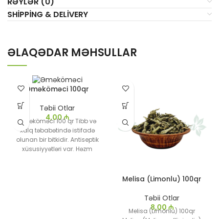
RƏYLƏR (0)
SHIPPING & DELIVERY
ƏLAQƏDAR MƏHSULLAR
Əməköməci 100qr
Təbii Otlar
4,00
₼
Əməköməci 100 qr Tibb və
xalq təbabətində istifadə
olunan bir bitkidir. Antiseptik
xüsusiyyətləri var. Həzm
sisteminə faydalıdır.
Melisa (Limonlu) 100qr
Təbii Otlar
8,00
₼
Melisa (Limonlu) 100qr