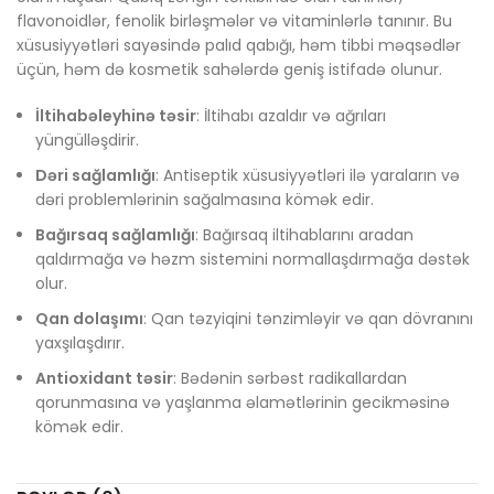
flavonoidlər, fenolik birləşmələr və vitaminlərlə tanınır. Bu
xüsusiyyətləri sayəsində palıd qabığı, həm tibbi məqsədlər
üçün, həm də kosmetik sahələrdə geniş istifadə olunur.
İltihabəleyhinə təsir
: İltihabı azaldır və ağrıları
yüngülləşdirir.
Dəri sağlamlığı
: Antiseptik xüsusiyyətləri ilə yaraların və
dəri problemlərinin sağalmasına kömək edir.
Bağırsaq sağlamlığı
: Bağırsaq iltihablarını aradan
qaldırmağa və həzm sistemini normallaşdırmağa dəstək
olur.
Qan dolaşımı
: Qan təzyiqini tənzimləyir və qan dövranını
yaxşılaşdırır.
Antioxidant təsir
: Bədənin sərbəst radikallardan
qorunmasına və yaşlanma əlamətlərinin gecikməsinə
kömək edir.