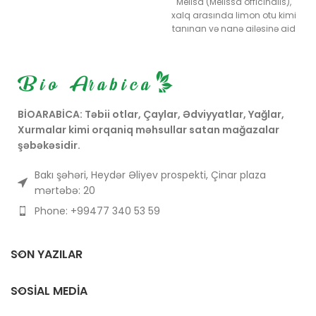
Melisa (Melissa officinalis),
xalq arasında limon otu kimi
tanınan və nanə ailəsinə aid
olan çoxillik bir bitkidir.
Melisanın yarpaqları
təbii limon qoxusuna verilir, bu
səbəbdən "limonlu melisa"
adlandırılır.
BİOARABİCA: Təbii otlar, Çaylar, Ədviyyatlar, Yağlar,
Xurmalar kimi orqaniq məhsullar satan mağazalar
şəbəkəsidir.
Bakı şəhəri, Heydər Əliyev prospekti, Çinar plaza
mərtəbə: 20
Phone: +99477 340 53 59
SON YAZILAR
SOSIAL MEDIA