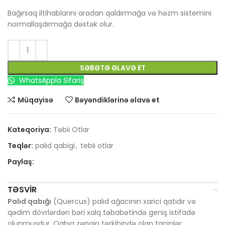
Bağırsaq iltihablarını aradan qaldırmağa və həzm sistemini
normallaşdırmağa dəstək olur.
SƏBƏTƏ ƏLAVƏ ET
WhatsAppla Sifariş
Müqayisə
Bəyəndiklərinə əlavə et
Kateqoriya:
Təbii Otlar
Teqlər:
palıd qabigi
,
tebii otlar
Paylaş:
TƏSVIR
Palıd qabığı
(Quercus) palıd ağacının xarici qatıdır və
qədim dövrlərdən bəri xalq təbabətində geniş istifadə
olunmuşdur. Qabıq zəngin tərkibində olan taninlər,