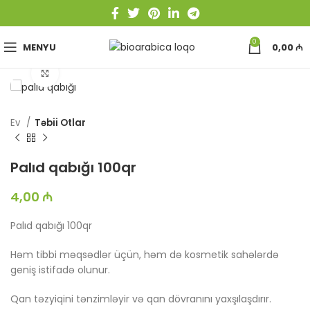
0
MENYU
0,00
₼
Böyütmək üçün toxun
Ev
Təbii Otlar
Palıd qabığı 100qr
4,00
₼
Palıd qabığı 100qr
Həm tibbi məqsədlər üçün, həm də kosmetik sahələrdə
geniş istifadə olunur.
Qan təzyiqini tənzimləyir və qan dövranını yaxşılaşdırır.