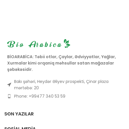
istifadə olunur.
birləşdirir
BİOARABİCA: Təbii otlar, Çaylar, Ədviyyatlar, Yağlar,
Xurmalar kimi orqaniq məhsullar satan mağazalar
şəbəkəsidir.
Bakı şəhəri, Heydər Əliyev prospekti, Çinar plaza
mərtəbə: 20
Phone: +99477 340 53 59
SON YAZILAR
SOSIAL MEDIA