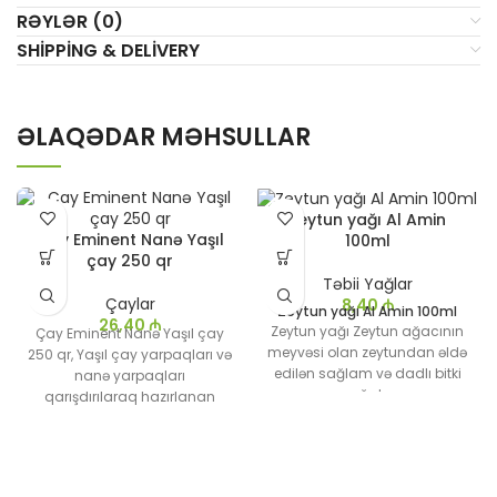
RƏYLƏR (0)
SHIPPING & DELIVERY
ƏLAQƏDAR MƏHSULLAR
Zeytun yağı Al Amin
Çay Eminent Nanə Yaşıl
100ml
çay 250 qr
Təbii Yağlar
Çaylar
8,40
₼
Zeytun yağı Al Amin 100ml
26,40
₼
Zeytun yağı Zeytun ağacının
Çay Eminent Nanə Yaşıl çay
meyvəsi olan zeytundan əldə
250 qr, Yaşıl çay yarpaqları və
edilən sağlam və dadlı bitki
nanə yarpaqları
yağıdır.
qarışdırılaraq hazırlanan
Aralıq dənizi mətbəxinin əsas
təravətləndirici bir çaydır.
tərkib hissələrindən biri olan
Yaşıl çayın sağlamlıq
zeytun yağı yemək, salatlar
faydalarını nanə bitkisinin
və tibbi məqsədlər üçün geniş
təravətləndirici təsiri ilə