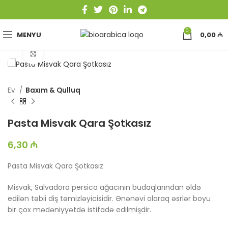
0
MENYU
0,00
₼
Böyütmək üçün toxun
Ev
Baxım & Qulluq
Pasta Misvak Qara Şotkasız
6,30
₼
Pasta Misvak Qara Şotkasız
Misvak, Salvadora persica ağacının budaqlarından əldə
edilən təbii diş təmizləyicisidir. Ənənəvi olaraq əsrlər boyu
bir çox mədəniyyətdə istifadə edilmişdir.