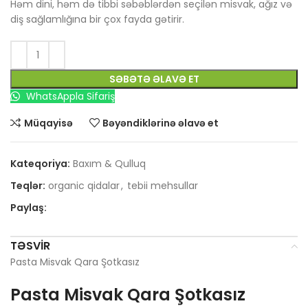
Həm dini, həm də tibbi səbəblərdən seçilən misvak, ağız və
diş sağlamlığına bir çox fayda gətirir.
SƏBƏTƏ ƏLAVƏ ET
WhatsAppla Sifariş
Müqayisə
Bəyəndiklərinə əlavə et
Kateqoriya:
Baxım & Qulluq
Teqlər:
organic qidalar
,
tebii mehsullar
Paylaş:
TƏSVIR
Pasta Misvak Qara Şotkasız
Pasta Misvak Qara Şotkasız