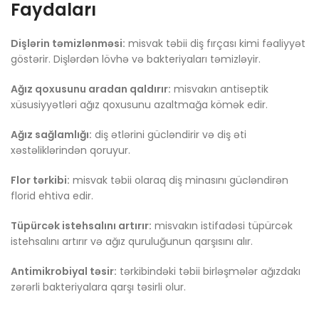
Faydaları
Dişlərin təmizlənməsi:
misvak təbii diş fırçası kimi fəaliyyət
göstərir. Dişlərdən lövhə və bakteriyaları təmizləyir.
Ağız qoxusunu aradan qaldırır:
misvakın antiseptik
xüsusiyyətləri ağız qoxusunu azaltmağa kömək edir.
Ağız sağlamlığı:
diş ətlərini gücləndirir və diş əti
xəstəliklərindən qoruyur.
Flor tərkibi:
misvak təbii olaraq diş minasını gücləndirən
florid ehtiva edir.
Tüpürcək istehsalını artırır:
misvakın istifadəsi tüpürcək
istehsalını artırır və ağız quruluğunun qarşısını alır.
Antimikrobiyal təsir:
tərkibindəki təbii birləşmələr ağızdakı
zərərli bakteriyalara qarşı təsirli olur.