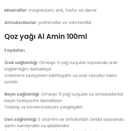
Minerallar:
maqnezium, sink, fosfor və dəmir
Antioksidanlar:
polifenollar və tokoferollar
Qoz yağı Al Amin 100ml
Faydaları
Ürək sağlamlığı:
Omeqa-3 yağ turşuları sayəsində ürək
sağlamlığını dəstəkləyir.
Xolesterol səviyyəsini sabitləşdirir və ürək xəstəliyi riskini
azaldır.
Beyin sağlamlığı:
Omeqa-3 yağ turşuları və antioksidanlar
beyin fəaliyyətini dəstəkləyir.
Yaddaş və konsentrasiyanı yaxşılaşdırır.
Dəri sağlamlığı:
E vitamini və antioksidan tərkibi sayəsində
dərini nəmləndirir və qidalandırır.