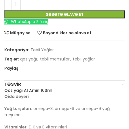
SƏBƏTƏ ƏLAVƏ ET
WhatsAppla Sifariş
Müqayisə
Bəyəndiklərinə əlavə et
Kateqoriya:
Təbii Yağlar
Teqlər:
qoz yağı
,
tebii mehsullar
,
tebii yağlar
Paylaş:
TƏSVIR
Qoz yağı Al Amin 100ml
Qida dəyəri
Yağ turşuları:
omega-3, omega-6 və omega-9 yağ
turşuları
Vitaminlər:
E, K və B vitaminləri