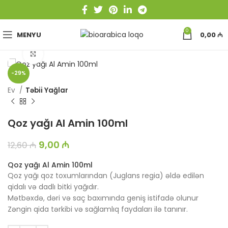
0
MENYU
0,00
₼
Böyütmək üçün toxun
-29%
Ev
Təbii Yağlar
Qoz yağı Al Amin 100ml
9,00
₼
12,60
₼
Qoz yağı Al Amin 100ml
Qoz yağı qoz toxumlarından (Juglans regia) əldə edilən
qidalı və dadlı bitki yağıdır.
Mətbəxdə, dəri və saç baxımında geniş istifadə olunur
Zəngin qida tərkibi və sağlamlıq faydaları ilə tanınır.