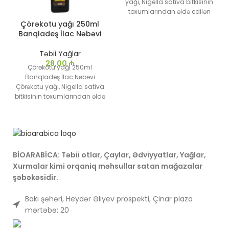
yağı, Nigella sativa bitkisinin
toxumlarından əldə edilən
Həbəşistan mənşəli yüksək
Çörəkotu yağı 250ml
keyfiyyətli bitki yağıdır. Əsrlər
Banqladeş İlac Nəbəvi
boyu sağlamlıq faydaları ilə
istifadə olunan çörəkotu yağı
Təbii Yağlar
zəngin qida tərkibi və
28,00
₼
Çörəkotu yağı 250ml
müalicəvi xüsusiyyətləri ilə
Banqladeş İlac Nəbəvi
tanınır.
Çörəkotu yağı, Nigella sativa
bitkisinin toxumlarından əldə
edilən Banqladeş mənşəli
yüksək keyfiyyətli bitki yağıdır.
Əsrlər boyu sağlamlıq
faydaları ilə istifadə olunan
çörəkotu yağı zəngin qida
BİOARABİCA: Təbii otlar, Çaylar, Ədviyyatlar, Yağlar,
tərkibi və müalicəvi
xüsusiyyətləri ilə tanınır.
Xurmalar kimi orqaniq məhsullar satan mağazalar
şəbəkəsidir.
Bakı şəhəri, Heydər Əliyev prospekti, Çinar plaza
mərtəbə: 20