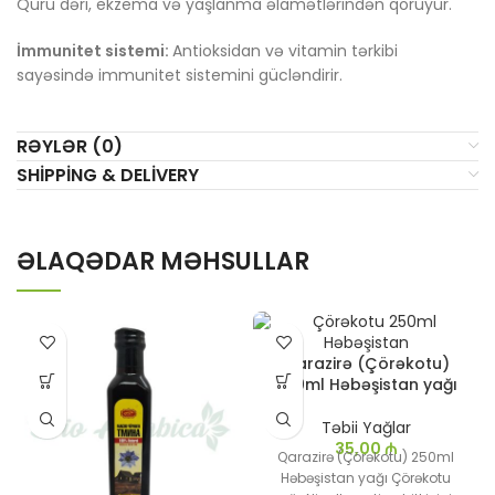
Quru dəri, ekzema və yaşlanma əlamətlərindən qoruyur.
İmmunitet sistemi:
Antioksidan və vitamin tərkibi
sayəsində immunitet sistemini gücləndirir.
RƏYLƏR (0)
SHIPPING & DELIVERY
ƏLAQƏDAR MƏHSULLAR
Qarazirə (Çörəkotu)
250ml Həbəşistan yağı
Təbii Yağlar
35,00
₼
Qarazirə (Çörəkotu) 250ml
Həbəşistan yağı Çörəkotu