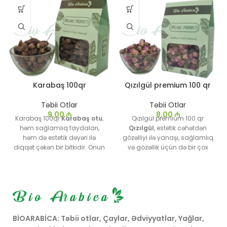
Karabaş 100qr
Qızılgül premium 100 qr
Təbii Otlar
Təbii Otlar
9,00
₼
8,00
₼
Karabaş 100qr
Karabaş otu
,
Qızılgül premium 100 qr
həm sağlamlıq faydaları,
Qızılgül
, estetik cəhətdən
həm də estetik dəyəri ilə
gözəlliyi ilə yanaşı, sağlamlıq
diqqət çəkən bir bitkidir. Onun
və gözəllik üçün də bir çox
təbii rahatlaşdırıcı və
fayda təmin edən çox yönlü
antiseptik təsirləri, onu evdə və
bir bitkidir. Onun müxtəlif
təbiətdə geniş istifadə olunan
növləri müxtəlif sahələrdə, o
bir bitki halına gətirir.
cümlədən kosmetika,
Aromaterapiya, dərman və
kulinariya və tibbdə geniş
dekorativ məqsədlər üçün
istifadə olunur. Qızılgülün
ideal olan Karabaş otu,
həm çiçəkləri, həm də yağı,
BİOARABİCA: Təbii otlar, Çaylar, Ədviyyatlar, Yağlar,
həmçinin həzm problemləri və
insanlar üçün böyük dəyərə