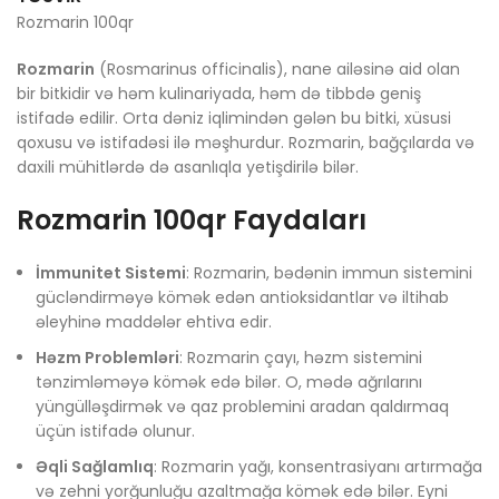
Rozmarin 100qr
Rozmarin
(Rosmarinus officinalis), nane ailəsinə aid olan
bir bitkidir və həm kulinariyada, həm də tibbdə geniş
istifadə edilir. Orta dəniz iqlimindən gələn bu bitki, xüsusi
qoxusu və istifadəsi ilə məşhurdur. Rozmarin, bağçılarda və
daxili mühitlərdə də asanlıqla yetişdirilə bilər.
Rozmarin 100qr Faydaları
İmmunitet Sistemi
: Rozmarin, bədənin immun sistemini
gücləndirməyə kömək edən antioksidantlar və iltihab
əleyhinə maddələr ehtiva edir.
Həzm Problemləri
: Rozmarin çayı, həzm sistemini
tənzimləməyə kömək edə bilər. O, mədə ağrılarını
yüngülləşdirmək və qaz problemini aradan qaldırmaq
üçün istifadə olunur.
Əqli Sağlamlıq
: Rozmarin yağı, konsentrasiyanı artırmağa
və zehni yorğunluğu azaltmağa kömək edə bilər. Eyni