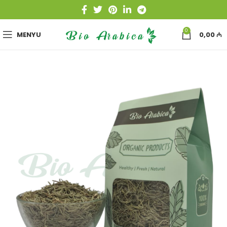
0
MENYU
0,00
₼