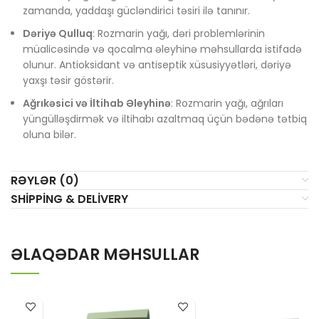
zamanda, yaddaşı gücləndirici təsiri ilə tanınır.
Dəriyə Qulluq
: Rozmarin yağı, dəri problemlərinin
müalicəsində və qocalma əleyhinə məhsullarda istifadə
olunur. Antioksidant və antiseptik xüsusiyyətləri, dəriyə
yaxşı təsir göstərir.
Ağrıkəsici və İltihab Əleyhinə
: Rozmarin yağı, ağrıları
yüngülləşdirmək və iltihabı azaltmaq üçün bədənə tətbiq
oluna bilər.
RƏYLƏR (0)
SHIPPING & DELIVERY
ƏLAQƏDAR MƏHSULLAR