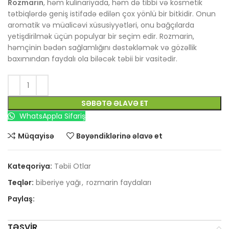
Rozmarin
, həm kulinariyada, həm də tibbi və kosmetik
tətbiqlərdə geniş istifadə edilən çox yönlü bir bitkidir. Onun
aromatik və müalicəvi xüsusiyyətləri, onu bağçılarda
yetişdirilmək üçün populyar bir seçim edir. Rozmarin,
həmçinin bədən sağlamlığını dəstəkləmək və gözəllik
baxımından faydalı ola biləcək təbii bir vasitədir.
SƏBƏTƏ ƏLAVƏ ET
WhatsAppla Sifariş
Müqayisə
Bəyəndiklərinə əlavə et
Kateqoriya:
Təbii Otlar
Teqlər:
biberiye yağı
,
rozmarin faydaları
Paylaş:
TƏSVIR