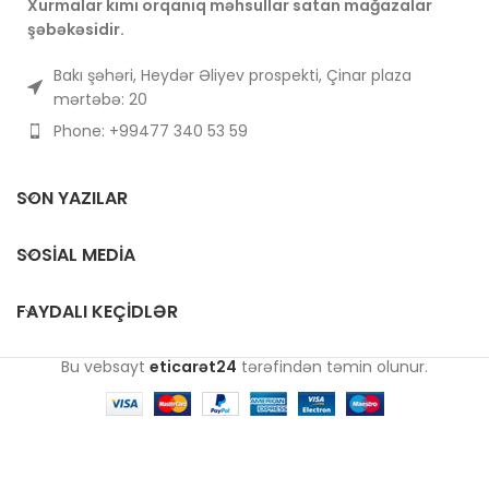
Xurmalar kimi orqaniq məhsullar satan mağazalar
stressin aradan
malikdir və bu səbəbdən də
şəbəkəsidir.
qaldırılmasında da
minilliklər boyu sevilir və
faydalıdır.
qiymətləndirilir.
Bakı şəhəri, Heydər Əliyev prospekti, Çinar plaza
mərtəbə: 20
Phone: +99477 340 53 59
SON YAZILAR
SOSIAL MEDIA
FAYDALI KEÇIDLƏR
Bu vebsayt
eticarət24
tərəfindən təmin olunur.