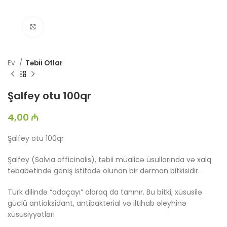
Böyütmək üçün toxun
Ev
Təbii Otlar
Şalfey otu 100qr
4,00
₼
Şalfey otu 100qr
Şalfey (Salvia officinalis), təbii müalicə üsullarında və xalq
təbabətində geniş istifadə olunan bir dərman bitkisidir.
Türk dilində “adaçayı” olaraq da tanınır. Bu bitki, xüsusilə
güclü antioksidant, antibakterial və iltihab əleyhinə
xüsusiyyətləri