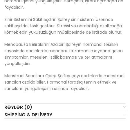
narahatlıqlarını yüngülləşdirir. Həmçinin, iştahı açmaqda da
faydalıdır.
Sinir Sistemini Sakitləşdirir: Şalfey sinir sistemi üzərində
sakitləşdirici təsir göstərir. Stressi və narahatlığı azaltmağa
kömək edir, yuxusuzluğun müalicəsində də istifadə olunur.
Menopauza Belirtilərini Azaldır: Şalfeyin hormonal təsirləri
sayəsində qadınlarda menopauza zamanı meydana gələn
simptomlar, məsələn, istilik basması və tər atmalarını
yüngülləşdirir.
Menstrual Sancılara Qarşı: Şalfey çayı qadınlarda menstrual
sancıları azalda bilər. Hormonal tarazlıq təmin etmək və
sancıların yüngülləşdirilməsində faydalıdır.
RƏYLƏR (0)
SHIPPING & DELIVERY