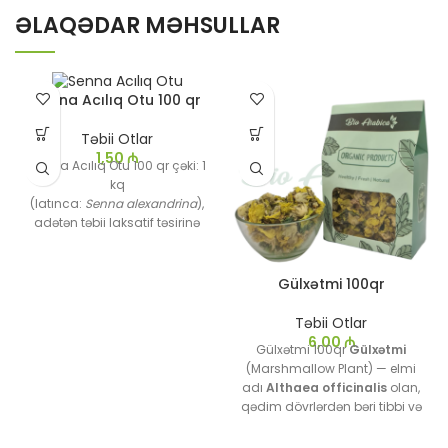
ƏLAQƏDAR MƏHSULLAR
Senna Acılıq Otu 100 qr
Təbii Otlar
1,50
₼
Senna Acılıq Otu 100 qr çəki: 1
kq
(latınca:
Senna alexandrina
),
adətən təbii laksatif təsirinə
görə istifadə olunan bir
bitkidir. Bu bitkinin yarpaqları
və meyvələri ənənəvi olaraq
Gülxətmi 100qr
bağırsaqların fəaliyyətini
tənzimləmək və qəbizlik
Təbii Otlar
problemini aradan
6,00
₼
Gülxətmi 100qr
Gülxətmi
qaldırmaq üçün istifadə
(Marshmallow Plant) — elmi
olunur.
adı
Althaea officinalis
olan,
qədim dövrlərdən bəri tibbi və
kulinariya məqsədləri üçün
istifadə edilən bir bitkidir.