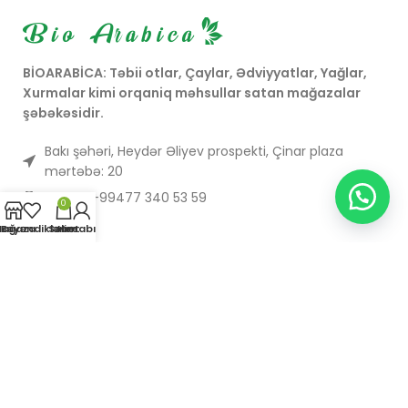
Gülxətmi bitkisi ən çox
dərman bitkisi olaraq tanınır
və onun kökləri, yarpaqları və
çiçəkləri müxtəlif müalicəvi
BİOARABİCA: Təbii otlar, Çaylar, Ədviyyatlar, Yağlar,
xüsusiyyətlərə malikdir. Adı
Xurmalar kimi orqaniq məhsullar satan mağazalar
"marshmallow" şirniyyatına
şəbəkəsidir.
ilham vermişdir, çünki bu
şirniyyatın əsasında gülxətmi
Bakı şəhəri, Heydər Əliyev prospekti, Çinar plaza
bitkisinin kök ekstraktı
mərtəbə: 20
dayanırdı.
Phone: +99477 340 53 59
0
ağaza
Bəyəndiklərim
Səbət
Hesabım
SON YAZILAR
SOSIAL MEDIA
FAYDALI KEÇIDLƏR
Bu vebsayt
eticarət24
tərəfindən təmin olunur.