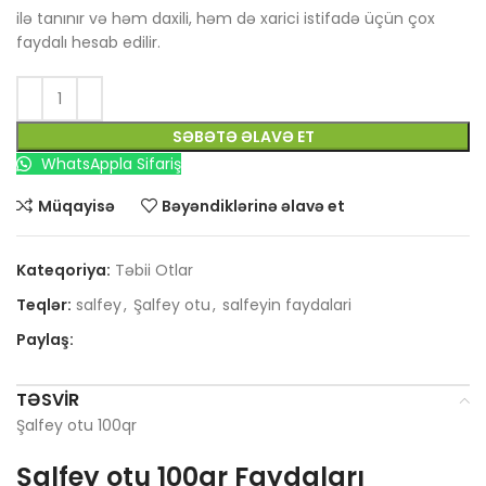
ilə tanınır və həm daxili, həm də xarici istifadə üçün çox
faydalı hesab edilir.
SƏBƏTƏ ƏLAVƏ ET
WhatsAppla Sifariş
Müqayisə
Bəyəndiklərinə əlavə et
Kateqoriya:
Təbii Otlar
Teqlər:
salfey
,
Şalfey otu
,
salfeyin faydalari
Paylaş:
TƏSVIR
Şalfey otu 100qr
Şalfey otu 100qr Faydaları