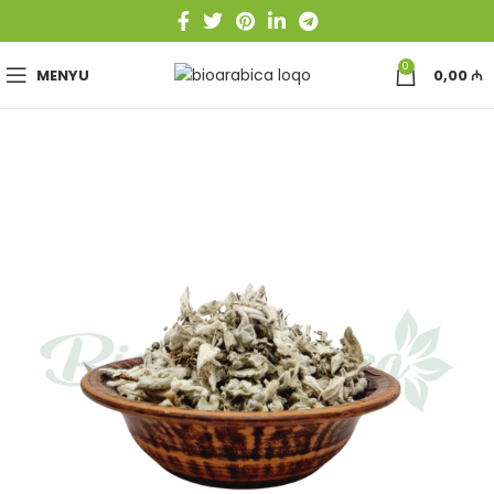
0
MENYU
0,00
₼