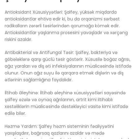
Antioksidant Xüsusiyyətləri: Şalfey, yüksək miqdarda
antioksidantlar ehtiva edir ki, bu da orqanizmi sərbəst
radikalların zərərli təsirlərindən qorumağa kömək edir.
Antioksidantlar yaşlanma prosesini yavaşladır və xərçəng
riskini azaldır.
Antibakterial və Antifungal Təsir: Şalfey, bakteriya və
göbələklərə qarşı güclü təsir göstərir. Xüsusilə boğaz ağrısı,
ağız yaraları və diş əti infeksiyalarının müalicəsində istifadə
olunur. Onun ağız suyu ilə qarqara etmək dişlərin və diş
ətlərinin sağlamlığına faydalıdır.
İltihab Əleyhinə: İltihab əleyhinə xüsusiyyətləri sayəsində
şalfey əzələ və oynaq ağrılarının, artrit kimi iltihablı
xəstəliklərin müalicəsində dəstəkləyici vasitə kimi istifadə
edilə bilər.
Həzmə Yardım: Şalfey həzm sisteminin fəaliyyətini
yaxşılaşdırır, bağırsaq qazlarını azaldır və mədə