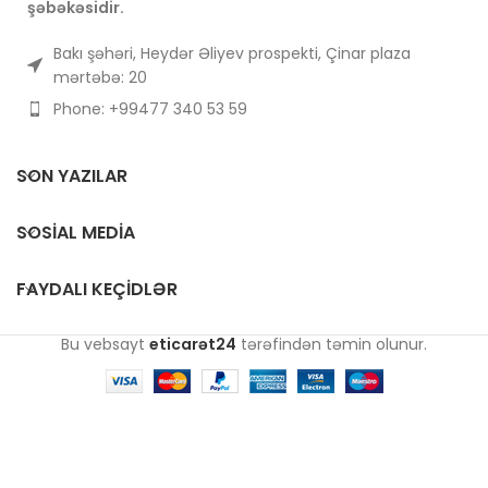
şəbəkəsidir.
Bakı şəhəri, Heydər Əliyev prospekti, Çinar plaza
mərtəbə: 20
Phone: +99477 340 53 59
SON YAZILAR
SOSIAL MEDIA
FAYDALI KEÇIDLƏR
Bu vebsayt
eticarət24
tərəfindən təmin olunur.