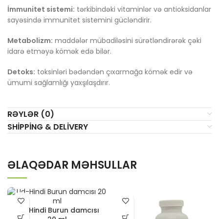
İmmunitet sistemi:
tərkibindəki vitaminlər və antioksidanlar
sayəsində immunitet sistemini gücləndirir.
Metabolizm:
maddələr mübadiləsini sürətləndirərək çəki
idarə etməyə kömək edə bilər.
Detoks:
toksinləri bədəndən çıxarmağa kömək edir və
ümumi sağlamlığı yaxşılaşdırır.
RƏYLƏR (0)
SHIPPING & DELIVERY
ƏLAQƏDAR MƏHSULLAR
Ud-Hindi Burun damcısı