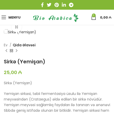
0
MENYU
0,00
₼
Böyütmək üçün toxun
Ev
Qida Əlavəsi
Sirkə (Yemişan)
25,00
₼
Sirkə (Yemişan)
Yemişan sirkəsi, təbii fermentasiya üsulu ilə Yemişan
meyvəsindən (Crataegus) əldə edilən bir sirkə növüdür.
Yemişan meyvəsi sağlamlıq faydaları ilə tanınan və ənənəvi
tibbdə geniş istifadə olunan bir bitkidir. Yemişan sirkəsi həm