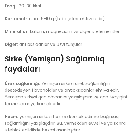
Enerji:
20-30 kkal
Karbohidratlar:
5-10 q (təbii şəkər ehtiva edir)
Minerallar:
kalium, maqnezium və digər iz elementləri
Digər:
antioksidanlar və üzvi turşular
Sirkə (Yemişan) Sağlamlıq
faydaları
Ürək sağlamlığı:
Yemişan sirkəsi ürək sağlamlığını
dəstəkləyən flavonoidlər və antioksidanlar ehtiva edir.
Yemişan sirkəsi qan dövranını yaxşılaşdırır və qan təzyiqini
tənzimləməyə kömək edir.
Həzm:
yemişan sirkəsi həzmə kömək edir və bağırsaq
sağlamlığını yaxşılaşdırır. Bu, yeməkdən əvvəl və ya sonra
istehlak edildikdə həzmi asanlaşdırır.