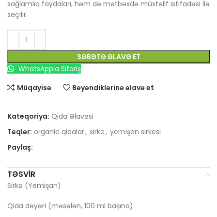
sağlamlıq faydaları, həm də mətbəxdə müxtəlif istifadəsi ilə
seçilir.
SƏBƏTƏ ƏLAVƏ ET
WhatsAppla Sifariş
Müqayisə
Bəyəndiklərinə əlavə et
Kateqoriya:
Qida Əlavəsi
Teqlər:
organic qidalar
,
sirke
,
yemişan sirkesi
Paylaş:
TƏSVIR
Sirkə (Yemişan)
Qida dəyəri (məsələn, 100 ml başına)