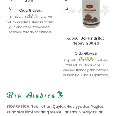
20 ml
Qida Əlavəsi
6,40
₼
Ud-Hindi Burun damcısı 20
ml İmmunitet sistemini otlarla
gücləndirmək istəyənlər bu
bitkidən istifadə edə bilərlər.
İnfeksiya diaqnozu qoyulmuş
Kapsul Ud-Hindi İlac
insanlar evdə təbii müalicə
Nəbəvi 200 əd
üçün udi hinduşkasını
istehlak edə bilərlər.
Qida Əlavəsi
20,20
₼
Kapsul Ud-Hindi İlac Nəbəvi
200 əd Ud-Hindi kapsulu
ənənəvi tibbdə geniş istifadə
olunan Ud-Hindi (Agarwood,
Aquilaria malaccensis)
ağacının kökündən və ya
qatranından əldə edilən bitki
mənşəli əlavədir. Ud-Hindi
həm ənənəvi, həm də müasir
tibbdə müxtəlif sağlamlıq
BİOARABİCA: Təbii otlar, Çaylar, Ədviyyatlar, Yağlar,
faydaları ilə tanınır.
Xurmalar kimi orqaniq məhsullar satan mağazalar