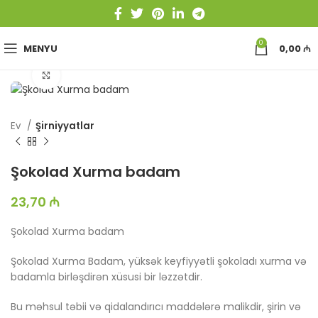
0
MENYU
0,00
₼
Böyütmək üçün toxun
Ev
Şirniyyatlar
Şokolad Xurma badam
23,70
₼
Şokolad Xurma badam
Şokolad Xurma Badam, yüksək keyfiyyətli şokoladı xurma və
badamla birləşdirən xüsusi bir ləzzətdir.
Bu məhsul təbii və qidalandırıcı maddələrə malikdir, şirin və