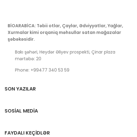
bütün dünyada məşhurdur. Canlandırıcı və canlandırıcı bir
hərəkətlə qara çay səhər yeməyindən günortadan sonra fasiləyə
qədər istənilən vaxt sizi müşayiət edə bilər.
BİOARABİCA: Təbii otlar, Çaylar, Ədviyyatlar, Yağlar,
Xurmalar kimi orqaniq məhsullar satan mağazalar
şəbəkəsidir.
Bakı şəhəri, Heydər Əliyev prospekti, Çinar plaza
mərtəbə: 20
Phone: +99477 340 53 59
SON YAZILAR
SOSIAL MEDIA
FAYDALI KEÇIDLƏR