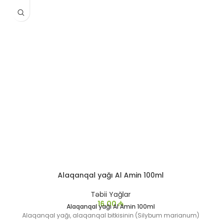
Alaqanqal yağı Al Amin 100ml
Təbii Yağlar
16,00
₼
Alaqanqal yağı Al Amin 100ml
Alaqanqal yağı, alaqanqal bitkisinin (Silybum marianum)