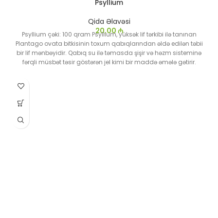
Psyllium
Qida Əlavəsi
20,00
₼
Psyllium çəki: 100 qram Psyllium, yüksək lif tərkibi ilə tanınan
Plantago ovata bitkisinin toxum qabıqlarından əldə edilən təbii
bir lif mənbəyidir. Qabıq su ilə təmasda şişir və həzm sisteminə
fərqli müsbət təsir göstərən jel kimi bir maddə əmələ gətirir.