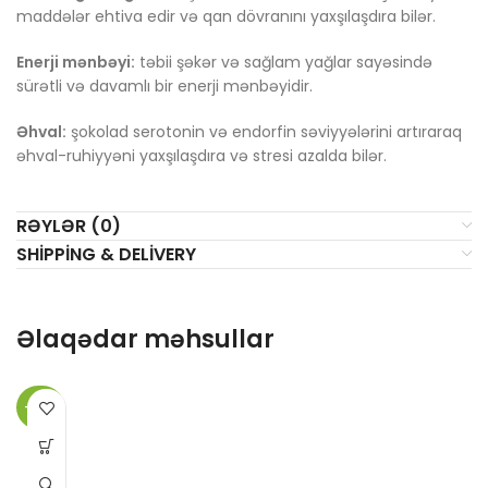
maddələr ehtiva edir və qan dövranını yaxşılaşdıra bilər.
Enerji mənbəyi:
təbii şəkər və sağlam yağlar sayəsində
sürətli və davamlı bir enerji mənbəyidir.
Əhval:
şokolad serotonin və endorfin səviyyələrini artıraraq
əhval-ruhiyyəni yaxşılaşdıra və stresi azalda bilər.
RƏYLƏR (0)
SHIPPING & DELIVERY
Əlaqədar məhsullar
-40%