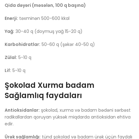
Qida dəyəri (məsələn, 100 q başına)
Enerji:
təxminən 500-600 kkal
Yağ:
30-40 q (doymuş yağ 15-20 q)
Karbohidratlar:
50-60 q (şəkər 40-50 q)
Zülal:
5-10 q
Lif:
5-10 q
Şokolad Xurma badam
Sağlamlıq faydaları
Antioksidanlar:
şokolad, xurma və badam bədəni sərbəst
radikallardan qoruyan yüksək miqdarda antioksidan ehtiva
edir.
Ürək sağlamlığı:
tünd şokolad və badam ürək üçün faydalı