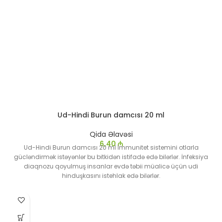
Ud-Hindi Burun damcısı 20 ml
Qida Əlavəsi
6,40
₼
Ud-Hindi Burun damcısı 20 ml İmmunitet sistemini otlarla
gücləndirmək istəyənlər bu bitkidən istifadə edə bilərlər. İnfeksiya
diaqnozu qoyulmuş insanlar evdə təbii müalicə üçün udi
hinduşkasını istehlak edə bilərlər.