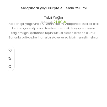
Alaqanqal yağı Purple Al-Amin 250 ml
Təbii Yağlar
21,00
₼
27,60
₼
Alaqanqal yağı Purple Al-Amin 250 ml Alaqanqal təbii bir bitki
kimi bir çox sağlamlıq faydasına malikdir və qaraciyərin
sağlamlığını qorumaq üçün xüsusi olaraq istifadə olunur.
Bununla birlikdə, hər hansı bir əlavə və ya bitki mənşəli məhsul
istifadə etməzdən əvvəl həkiminizlə məsləhətləşməyiniz tövsiyə
olunur.