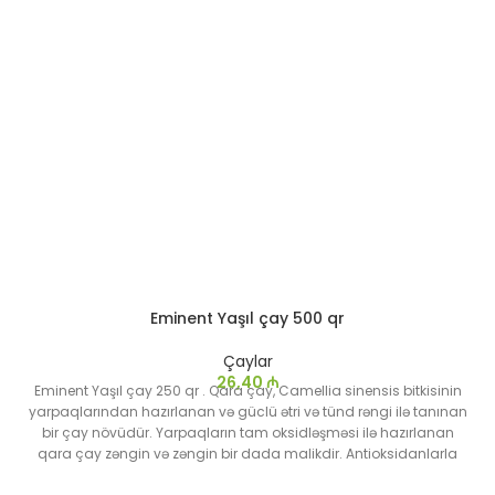
Eminent Yaşıl çay 500 qr
Çaylar
26,40
₼
Eminent Yaşıl çay 250 qr . Qara çay, Camellia sinensis bitkisinin
yarpaqlarından hazırlanan və güclü ətri və tünd rəngi ilə tanınan
bir çay növüdür. Yarpaqların tam oksidləşməsi ilə hazırlanan
qara çay zəngin və zəngin bir dada malikdir. Antioksidanlarla
zəngin olan bu çay həm isti, həm də soyuq istehlak edilə bilər və