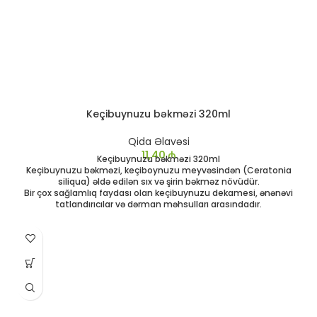
Keçibuynuzu bəkməzi 320ml
Qida Əlavəsi
11,40
₼
Keçibuynuzu bəkməzi 320ml
Keçibuynuzu bəkməzi, keçiboynuzu meyvəsindən (Ceratonia
siliqua) əldə edilən sıx və şirin bəkməz növüdür.
Bir çox sağlamlıq faydası olan keçibuynuzu dekamesi, ənənəvi
tatlandırıcılar və dərman məhsulları arasındadır.