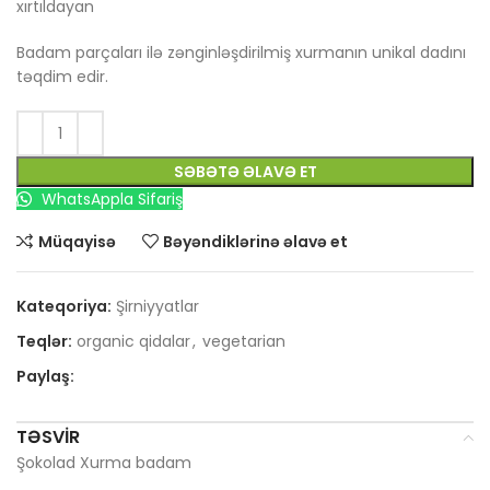
xırtıldayan
Badam parçaları ilə zənginləşdirilmiş xurmanın unikal dadını
təqdim edir.
SƏBƏTƏ ƏLAVƏ ET
WhatsAppla Sifariş
Müqayisə
Bəyəndiklərinə əlavə et
Kateqoriya:
Şirniyyatlar
Teqlər:
organic qidalar
,
vegetarian
Paylaş:
TƏSVIR
Şokolad Xurma badam