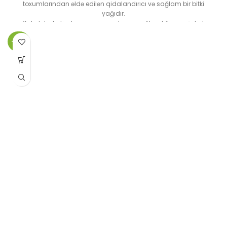
toxumlarından əldə edilən qidalandırıcı və sağlam bir bitki
yağıdır.
Xalq təbabətində qaraciyər və həzm sağlamlığına müsbət
təsirləri ilə tanınır.
-24%