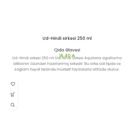
Ud-Hindi sirkəsi 250 ml
Qida Əlavəsi
16,40
₼
Ud-Hindi sirkəsi 250 ml Udi Hindi Sirkəsi Aquilaria agallocha
bitkisinin özündən hazırlanmış sirkədir. Bu sirkə adi tipdə və
sağlam həyat tərzində müxtəlif faydalarla istifadə olunur.