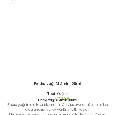
Fındıq yağı Al Amin 100ml
Təbii Yağlar
7,20
₼
12,00
₼
Fındıq yağı Al Amin 100ml
Fındıq yağı, fındıq toxumlarından (Corylus avellana) əldə edilən
qidalandırıcı və çox yönlü bir bitki yağıdır.
Mətbəxdə, dəri və saç baxımında geniş istifadə olunur. Yüngül