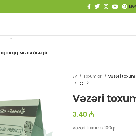
MƏX
OQ
HAQQIMIZDA
ƏLAQƏ
Ev
Toxumlar
Vəzəri toxum
Vəzəri toxu
3,40
₼
Vəzəri toxumu 100qr