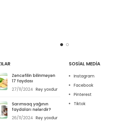
 uzun illərdir həm yeməkdə,
 təbii dərman kimi istifadə
olunur.
ILAR
SOSIAL MEDIA
Zəncəfilin bilinməyən
Instagram
17 faydası
Facebook
27/11/2024
Rəy yoxdur
Pinterest
Tiktok
Sarımsaq yağının
faydaları nələrdir?
26/11/2024
Rəy yoxdur