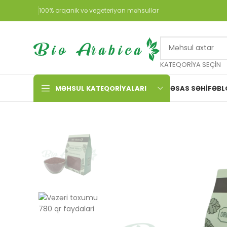
100% orqanik və vegeteriyan məhsullar
KATEQORIYA SEÇIN
MƏHSUL KATEQORIYALARI
ƏSAS SƏHIFƏ
BL