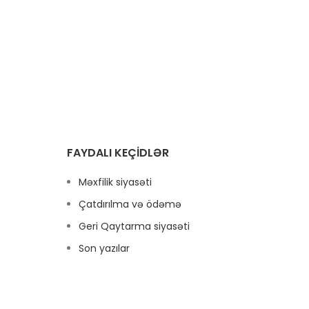
Çia t
hispani
çox q
xüsus
d
FAYDALI KEÇIDLƏR
Məxfilik siyasəti
Çatdırılma və ödəmə
Geri Qaytarma siyasəti
Son yazılar