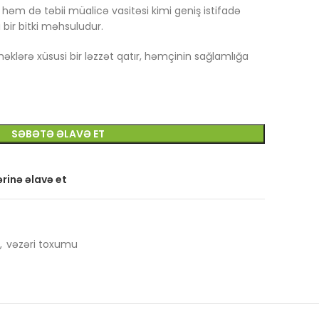
həm də təbii müalicə vasitəsi kimi geniş istifadə
ı bir bitki məhsuludur.
məklərə xüsusi bir ləzzət qatır, həmçinin sağlamlığa
SƏBƏTƏ ƏLAVƏ ET
rinə əlavə et
,
vəzəri toxumu