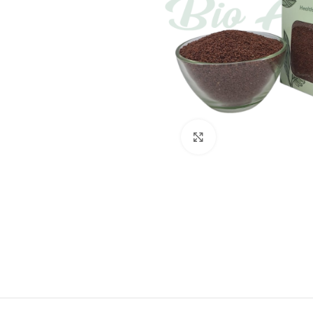
Böyütmək üçün tox