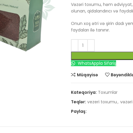
Vəzəri toxumu, həm ədviyyat, 
olunan, qidalandırıcı və faydal
Onun xoş ətri və şirin dadı ye
faydaları ilə tanınır.
un
WhatsAppla Sifariş
Müqayisə
Bəyəndiklə
Kateqoriya:
Toxumlar
Teqlər:
vezeri toxumu
,
vəzəri
Paylaş: