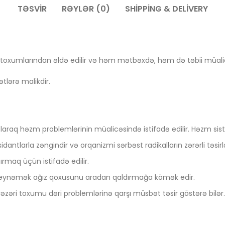
TƏSVIR
RƏYLƏR (0)
SHIPPING & DELIVERY
 toxumlarından əldə edilir və həm mətbəxdə, həm də təbii müalicə
ətlərə malikdir.
ı
araq həzm problemlərinin müalicəsində istifadə edilir. Həzm siste
idantlarla zəngindir və orqanizmi sərbəst radikalların zərərli təsir
tırmaq üçün istifadə edilir.
 çeynəmək ağız qoxusunu aradan qaldırmağa kömək edir.
vəzəri toxumu dəri problemlərinə qarşı müsbət təsir göstərə bilər.