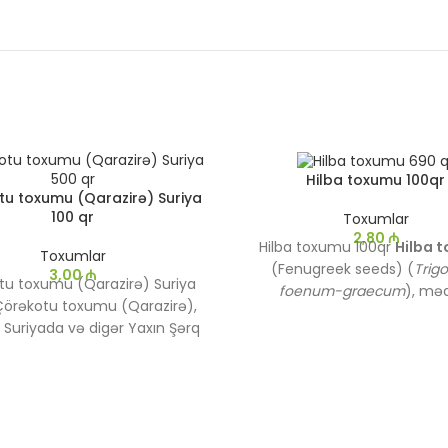
Hilba toxumu 100qr
u toxumu (Qarazirə) Suriya
100 qr
Toxumlar
2,80
₼
Hilba toxumu 100qr
Hilba 
Toxumlar
(Fenugreek seeds) (
Trigo
3,00
₼
tu toxumu (Qarazirə) Suriya
foenum-graecum
), mə
Çörəkotu toxumu (Qarazirə),
bitkilərdən biridir və qədim
ə Suriyada və digər Yaxın Şərq
müxtəlif mədəniyyətlərdə 
lərində geniş becərilən və
müalicəvi məqsədlərlə ist
i xüsusiyyətləri ilə tanınan bir
olunur. Hilba toxumları güclü 
tkidir. Bu toxumlar "qara
acı dadı ilə tanınır, həmç
n"olaraq da bilinən Nigella
sağlamlıq üçün bir çox fay
bitkisindən əldə edilir. Çörək
vardır.