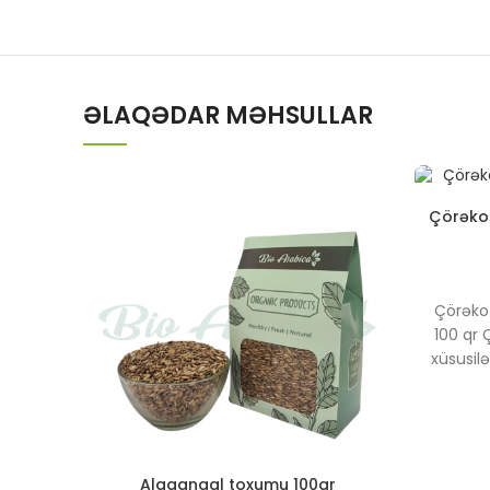
ƏLAQƏDAR MƏHSULLAR
Çörəkot
Çörəko
100 qr 
xüsusil
ölkə
müalicəv
bi
kimyo
sativa 
Alaqanqal toxumu 100qr