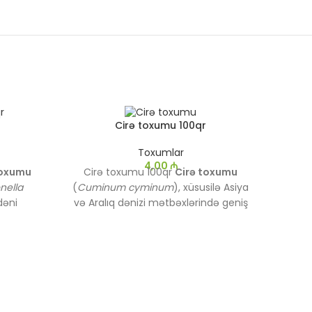
Cirə toxumu 100qr
Toxumlar
4,00
₼
toxumu
Cirə toxumu 100qr
Cirə toxumu
nella
(
Cuminum cyminum
), xüsusilə Asiya
dəni
və Aralıq dənizi mətbəxlərində geniş
dən bəri
istifadə olunan ədviyyatlı bir
qida və
toxumdur. Kəskin və ədviyyatlı dadı ilə
ifadə
tanınır və həm yeməklərə xüsusi
ətirli və
ləzzət qatmaq, həm də sağlamlıq
inin
üçün faydalar təmin etmək üçün
daları
istifadə olunur.