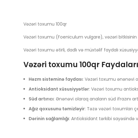
Vəzəri toxumu 100qr
Vəzəri toxumu (Foeniculum vulgare), vəzəri bitkisinin
Vəzəri toxumu ətirli, dadlı və müxtəlif faydalı xüsusiyy
Vəzəri toxumu 100qr Faydalar
Həzm sisteminə faydası
: Vəzəri toxumu ənənəvi ol
Antioksidant xüsusiyyətlər
: Vəzəri toxumu antioks
Süd artırıcı
: Ənənəvi olaraq anaların süd ifrazını ar
Ağız qoxusunu təmizləyir
: Təzə vəzəri toxumları
Dərinin sağlamlığı
: Antioksidant tərkibi sayəsində 