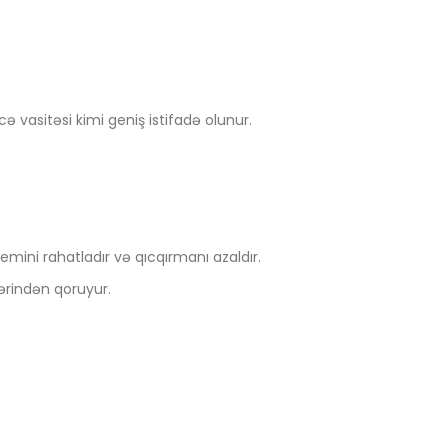
 vasitəsi kimi geniş istifadə olunur.
mini rahatladır və qıcqırmanı azaldır.
lərindən qoruyur.