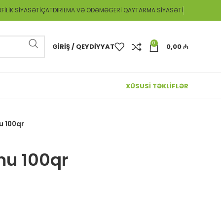
FILIK SIYASƏTI
ÇATDIRILMA VƏ ÖDƏMƏ
GERI QAYTARMA SIYASƏTI
0
GIRIŞ / QEYDIYYAT
0,00
₼
XÜSUSİ TƏKLİFLƏR
u 100qr
mu 100qr