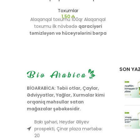
toxumu
Toxumlar
həm də
1,50
₼
Alaqanqal toxumu 100qr
Alaqanqal
toxumu ilk növbədə
qaraciyəri
təmizləyən və hüceyrələrini bərpa
edən
ən güclü təbii vasitələrdən biri
hesab olunur. Tərkibindəki
silimarin
maddəsi sayəsində orqanizmi
toksinlərdən qoruyur və iltihab
əleyhinə təsir göstərir
SON YAZ
BİOARABİCA: Təbii otlar, Çaylar,
Ədviyyatlar, Yağlar, Xurmalar kimi
orqaniq məhsullar satan
mağazalar şəbəkəsidir.
Bakı şəhəri, Heydər Əliyev
prospekti, Çinar plaza mərtəbə:
20