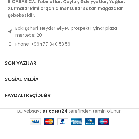
BİOARABİCA: Təbii otlar, Çaylar, Ədviyyatlar, Yağlar,
Xurmalar kimi orqaniq məhsullar satan mağazalar
şəbəkəsidir.
Bakı şəhəri, Heydər Əliyev prospekti, Çinar plaza
mərtəbə: 20
Phone: +99477 340 53 59
SON YAZILAR
SOSIAL MEDIA
FAYDALI KEÇIDLƏR
Bu vebsayt
eticarət24
tərəfindən təmin olunur.