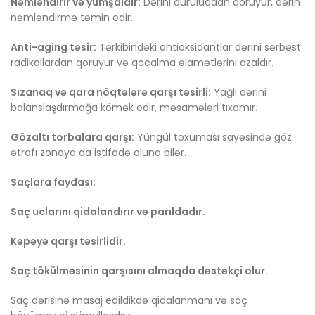
Nəmləndirir və yumşaldır:
Dərini quruluqdan qoruyur, dərin
nəmləndirmə təmin edir.
Anti-aging təsir:
Tərkibindəki antioksidantlar dərini sərbəst
radikallardan qoruyur və qocalma əlamətlərini azaldır.
Sızanaq və qara nöqtələrə qarşı təsirli:
Yağlı dərini
balanslaşdırmağa kömək edir, məsamələri tıxamır.
Gözaltı torbalara qarşı:
Yüngül toxuması sayəsində göz
ətrafı zonaya da istifadə oluna bilər.
Saçlara faydası:
Saç uclarını qidalandırır və parıldadır.
Kəpəyə qarşı təsirlidir.
Saç tökülməsinin qarşısını almaqda dəstəkçi olur.
Saç dərisinə masaj edildikdə qidalanmanı və saç