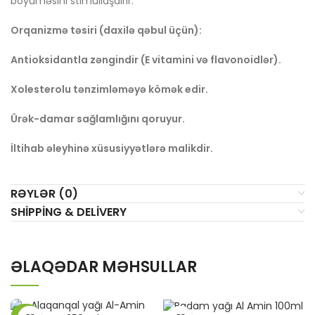
böyüməsini stimullaşdırır.
Orqanizmə təsiri (daxilə qəbul üçün):
Antioksidantla zəngindir (E vitamini və flavonoidlər).
Xolesterolu tənzimləməyə kömək edir.
Ürək-damar sağlamlığını qoruyur.
İltihab əleyhinə xüsusiyyətlərə malikdir.
RƏYLƏR (0)
SHIPPING & DELIVERY
ƏLAQƏDAR MƏHSULLAR