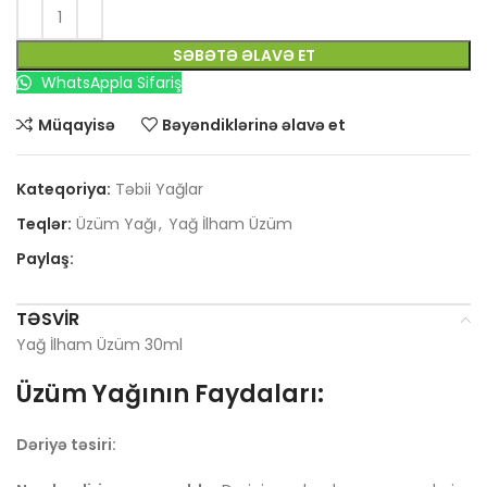
SƏBƏTƏ ƏLAVƏ ET
WhatsAppla Sifariş
Müqayisə
Bəyəndiklərinə əlavə et
Kateqoriya:
Təbii Yağlar
Teqlər:
Üzüm Yağı
,
Yağ İlham Üzüm
Paylaş:
TƏSVIR
Yağ İlham Üzüm 30ml
Üzüm Yağının Faydaları:
Dəriyə təsiri: