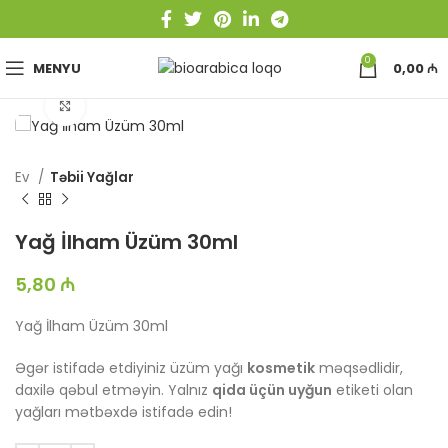
0
MENYU
0,00
₼
Böyütmək üçün toxun
Ev
Təbii Yağlar
Yağ İlham Üzüm 30ml
5,80
₼
Yağ İlham Üzüm 30ml
Əgər istifadə etdiyiniz üzüm yağı
kosmetik
məqsədlidir,
daxilə qəbul etməyin. Yalnız
qida üçün uyğun
etiketi olan
yağları mətbəxdə istifadə edin!