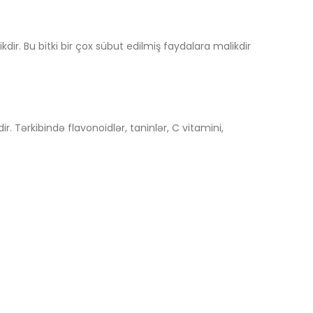
kdir. Bu bitki bir çox sübut edilmiş faydalara malikdir
r. Tərkibində flavonoidlər, taninlər, C vitamini,