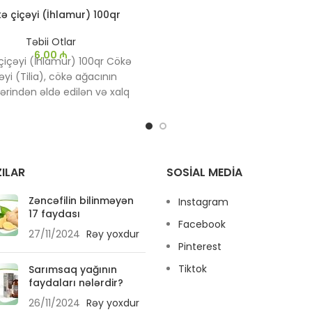
diqqətlə istifadə edildikdə s
ə çiçəyi (İhlamur) 100qr
müsbət təsir göstərə bilər.
birlikdə, hər hansı bir bi
Təbii Otlar
məhsulunda olduğu kimi, is
6,00
₼
içəyi (İhlamur) 100qr Cökə
etməzdən əvvəl bir mütəxə
əyi (Tilia), cökə ağacının
məsləhətləşmək daha yaxş
lərindən əldə edilən və xalq
ndə geniş istifadə olunan bir
 Xüsusilə sakitləşdirici və iltihab
nə təsirləri ilə tanınır. Cökə
çayı qədim zamanlardan bəri
üxtəlif xəstəliklərin və
ILAR
SOSIAL MEDIA
lıqların müalicəsində istifadə
edilmişdir.
Zəncəfilin bilinməyən
Instagram
17 faydası
Facebook
27/11/2024
Rəy yoxdur
Pinterest
Tiktok
Sarımsaq yağının
faydaları nələrdir?
26/11/2024
Rəy yoxdur