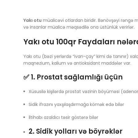
Yakı otu
müalicəvi otlardan biridir. Bənövşəyi rəngə mal
və insanlar müalicə məqsədilə ona üstünlük verirlər.
Yakı otu 100qr Faydaları nələr
Yakı otu (bəzi yerlərdə “ivan-çay” kimi də tanınır) xalq
maqnezium, kalium və antioksidant maddələr var.
✅ 1. Prostat sağlamlığı üçün
Xüsusilə kişilərdə prostat vəzinin böyüməsi (aden
Sidik ifrazını yaxşılaşdırmağa kömək edə bilər
İltihabı azaldıcı təsir göstərə bilər
2. Sidik yolları və böyrəklər