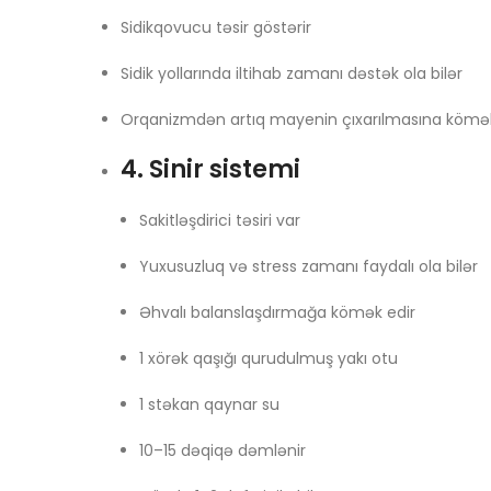
Sidikqovucu təsir göstərir
Sidik yollarında iltihab zamanı dəstək ola bilər
Orqanizmdən artıq mayenin çıxarılmasına kömək
4. Sinir sistemi
Sakitləşdirici təsiri var
Yuxusuzluq və stress zamanı faydalı ola bilər
Əhvalı balanslaşdırmağa kömək edir
1 xörək qaşığı qurudulmuş yakı otu
1 stəkan qaynar su
10–15 dəqiqə dəmlənir