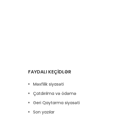
ağlamlığa
olunur.
 Bununla
tki
tifadə
Gülü
ssislə
(
ıdır.
tə
üsull
bir də
"gülü
bütün
və kö
FAYDALI KEÇIDLƏR
işlə
çiçə
Məxfilik siyasəti
həm 
Çatdırılma və ödəmə
Geri Qaytarma siyasəti
Son yazılar