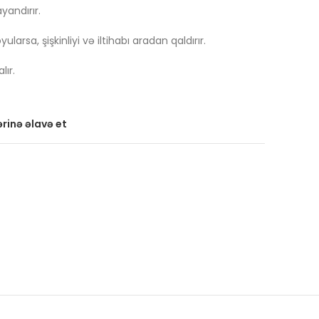
ayandırır.
larsa, şişkinliyi və iltihabı aradan qaldırır.
lır.
rinə əlavə et