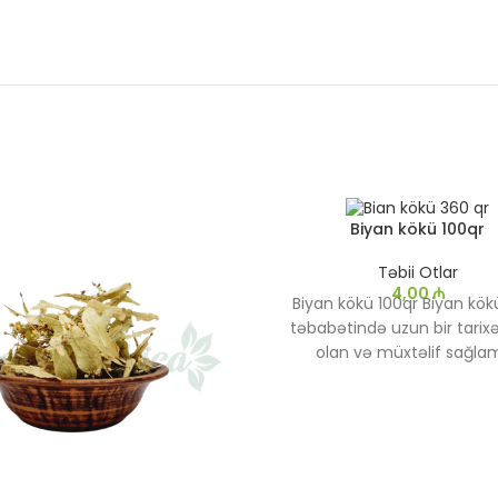
Biyan kökü 100qr
Təbii Otlar
4,00
₼
Biyan kökü 100qr Biyan kökü
təbabətində uzun bir tarix
olan və müxtəlif sağlam
problemlərini müalicə etm
istifadə olunan faydalı bir bi
İltihab əleyhinə, ağrıkəsici 
sağlamlığı üçün faydalı xüsus
ilə tanınan bu bitki düzgün 