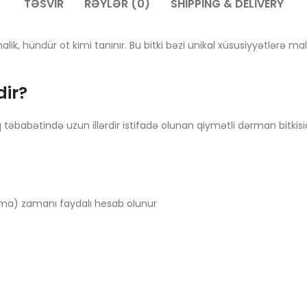
TƏSVIR
RƏYLƏR (0)
SHIPPING & DELIVERY
ik, hündür ot kimi tanınır. Bu bitki bəzi unikal xüsusiyyətlərə mali
dir?
 təbabətində uzun illərdir istifadə olunan qiymətli dərman bitkisidi
oma) zamanı faydalı hesab olunur