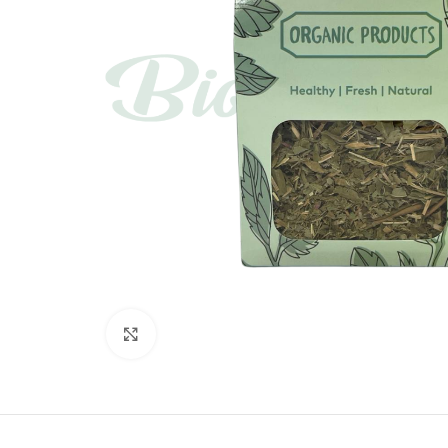
Böyütmək üçün toxun