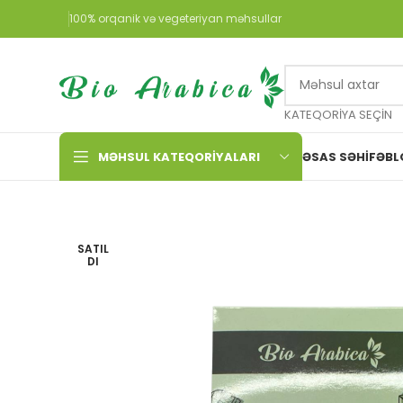
100% orqanik və vegeteriyan məhsullar
KATEQORIYA SEÇIN
MƏHSUL KATEQORIYALARI
ƏSAS SƏHIFƏ
BL
SATIL
DI