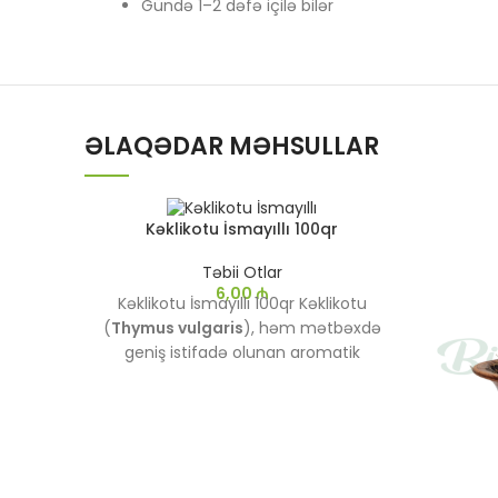
Gündə 1–2 dəfə içilə bilər
ƏLAQƏDAR MƏHSULLAR
Kəklikotu İsmayıllı 100qr
Təbii Otlar
6,00
₼
Kəklikotu İsmayıllı 100qr Kəklikotu
(
Thymus vulgaris
), həm mətbəxdə
geniş istifadə olunan aromatik
ədviyyat, həm də qədimdən bəri təbii
müalicə vasitəsi kimi tanınan bir
bitkidir. O, zəngin qoxusu və dadı ilə
yeməklərə xüsusi ləzzət qatmaqla
yanaşı, bir çox sağlamlıq faydaları ilə