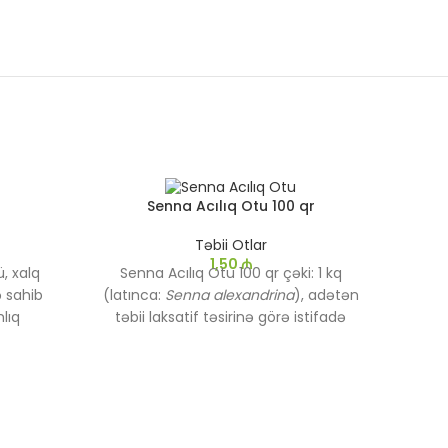
Senna Acılıq Otu 100 qr
Təbii Otlar
1,50
₼
, xalq
Senna Acılıq Otu 100 qr çəki: 1 kq
ə sahib
(latınca:
Senna alexandrina
), adətən
lıq
təbii laksatif təsirinə görə istifadə
ək üçün
olunan bir bitkidir. Bu bitkinin
tkidir.
yarpaqları və meyvələri ənənəvi
və qadın
olaraq bağırsaqların fəaliyyətini
iyyətləri
tənzimləmək və qəbizlik problemini
dozada və
aradan qaldırmaq üçün istifadə