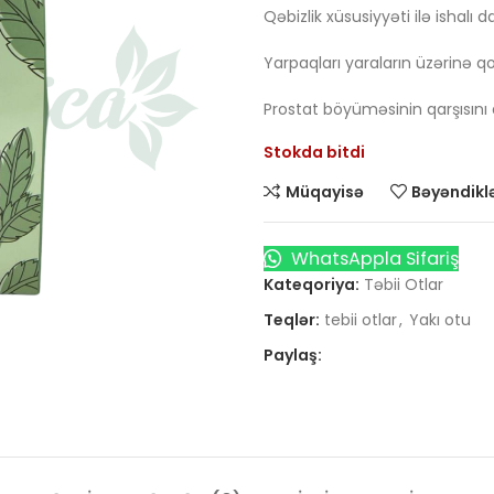
Qəbizlik xüsusiyyəti ilə ishalı d
Yarpaqları yaraların üzərinə qoyu
Prostat böyüməsinin qarşısını a
Stokda bitdi
Müqayisə
Bəyəndiklə
WhatsAppla Sifariş
Kateqoriya:
Təbii Otlar
Teqlər:
tebii otlar
,
Yakı otu
Paylaş: