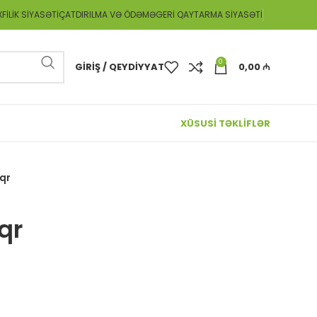
FILIK SIYASƏTI
ÇATDIRILMA VƏ ÖDƏMƏ
GERI QAYTARMA SIYASƏTI
0
GIRIŞ / QEYDIYYAT
0,00
₼
XÜSUSİ TƏKLİFLƏR
0qr
qr