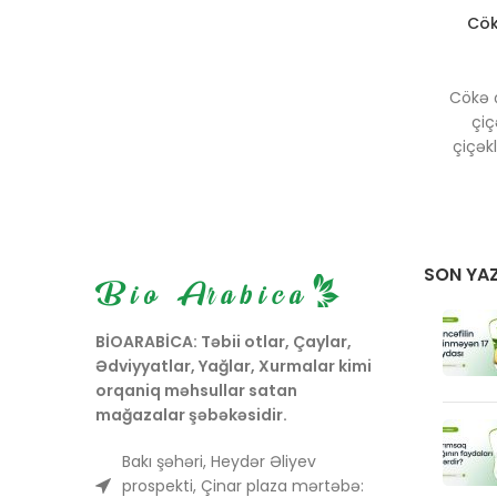
də məşhurdur.
Cök
Cökə ç
çiç
çiçək
təbabəti
bitkidir.
əleyhi
çiçəyi 
m
SON YAZ
narahat
BİOARABİCA: Təbii otlar, Çaylar,
Ədviyyatlar, Yağlar, Xurmalar kimi
orqaniq məhsullar satan
mağazalar şəbəkəsidir.
Bakı şəhəri, Heydər Əliyev
prospekti, Çinar plaza mərtəbə: