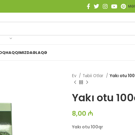
MƏX
OQ
HAQQIMIZDA
ƏLAQƏ
Ev
Təbii Otlar
Yakı otu 10
Yakı otu 100
8,00
₼
Yakı otu 100qr