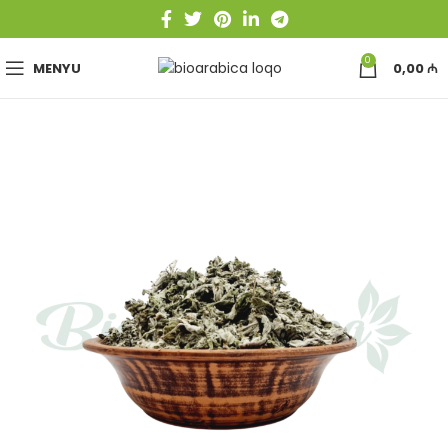
0
MENYU
0,00
₼