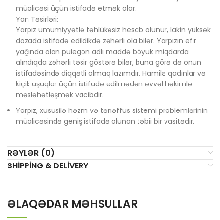
müalicəsi üçün istifadə etmək olar.
Yan Təsirləri:
Yarpız ümumiyyətlə təhlükəsiz hesab olunur, lakin yüksək
dozada istifadə edildikdə zəhərli ola bilər. Yarpızın efir
yağında olan pulegon adlı maddə böyük miqdarda
alındıqda zəhərli təsir göstərə bilər, buna görə də onun
istifadəsində diqqətli olmaq lazımdır. Hamilə qadınlar və
kiçik uşaqlar üçün istifadə edilmədən əvvəl həkimlə
məsləhətləşmək vacibdir.
Yarpız, xüsusilə həzm və tənəffüs sistemi problemlərinin
müalicəsində geniş istifadə olunan təbii bir vasitədir.
RƏYLƏR (0)
SHIPPING & DELIVERY
ƏLAQƏDAR MƏHSULLAR