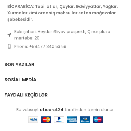
BİOARABİCA: Təbii otlar, Çaylar, Ədviyyatlar, Yağlar,
Xurmalar kimi orqaniq məhsullar satan mağazalar
şəbəkəsidir.
Bakı şəhəri, Heydər Əliyev prospekti, Çinar plaza
mərtəbə: 20
Phone: +99477 340 53 59
SON YAZILAR
SOSIAL MEDIA
FAYDALI KEÇIDLƏR
Bu vebsayt
eticarət24
tərəfindən təmin olunur.