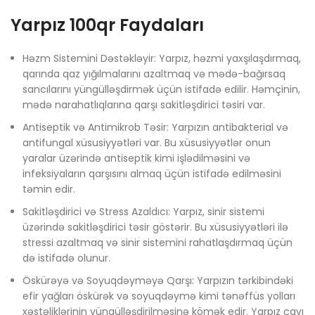
Yarpız 100qr Faydaları
Həzm Sistemini Dəstəkləyir: Yarpız, həzmi yaxşılaşdırmaq,
qarında qaz yığılmalarını azaltmaq və mədə-bağırsaq
sancılarını yüngülləşdirmək üçün istifadə edilir. Həmçinin,
mədə narahatlıqlarına qarşı sakitləşdirici təsiri var.
Antiseptik və Antimikrob Təsir: Yarpızın antibakterial və
antifungal xüsusiyyətləri var. Bu xüsusiyyətlər onun
yaralar üzərində antiseptik kimi işlədilməsini və
infeksiyaların qarşısını almaq üçün istifadə edilməsini
təmin edir.
Sakitləşdirici və Stress Azaldıcı: Yarpız, sinir sistemi
üzərində sakitləşdirici təsir göstərir. Bu xüsusiyyətləri ilə
stressi azaltmaq və sinir sistemini rahatlaşdırmaq üçün
də istifadə olunur.
Öskürəyə və Soyuqdəyməyə Qarşı: Yarpızın tərkibindəki
efir yağları öskürək və soyuqdəymə kimi tənəffüs yolları
xəstəliklərinin yüngülləşdirilməsinə kömək edir. Yarpız çayı