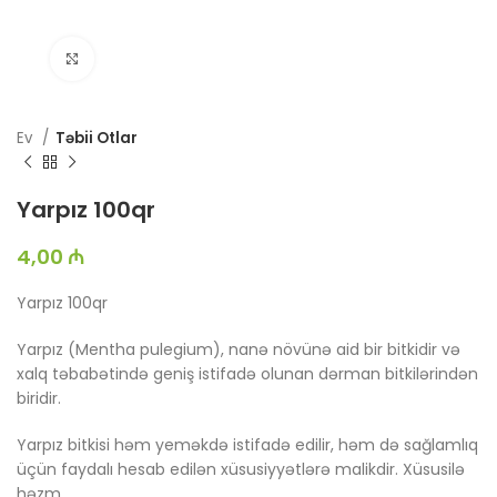
Böyütmək üçün toxun
Ev
Təbii Otlar
Yarpız 100qr
4,00
₼
Yarpız 100qr
Yarpız (Mentha pulegium), nanə növünə aid bir bitkidir və
xalq təbabətində geniş istifadə olunan dərman bitkilərindən
biridir.
Yarpız bitkisi həm yeməkdə istifadə edilir, həm də sağlamlıq
üçün faydalı hesab edilən xüsusiyyətlərə malikdir. Xüsusilə
həzm