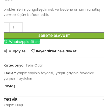
problemlərini yüngülləşdirmək və bədənə ümumi rahatlıq
vermək üçün istifadə edilir.
SƏBƏTƏ ƏLAVƏ ET
WhatsAppla Sifariş
Müqayisə
Bəyəndiklərinə əlavə et
Kateqoriya:
Təbii Otlar
Teqlər:
yarpiz cayinin faydasi
,
yarpız çayının faydaları
,
yarpızın faydaları
Paylaş:
TƏSVIR
Yarpız 100qr