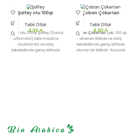
Şalfey otu 100qr
Çoban Çökərtən
Təbii Otlar
Təbii Otlar
4,00
₼
8,00
₼
Şalfey otu 100qr Şalfey (Salvia
Çoban Çökərtən
çəki: 100 qr.
officinalis), təbii müalicə
Ənənəvi tibbdə və xalq
üsullarında və xalq
təbabətində geniş istifadə
təbabətində geniş istifadə
olunan bir bitkidir. Xüsusilə
olunan bir dərman bitkisidir.
antiinflamatuar, antiseptik və
Türk dilində "adaçayı" olaraq
analjezik xüsusiyyətləri ilə
da tanınır. Bu bitki, xüsusilə
tanınır. İltihabı azaldır,
güclü antioksidant,
immuniteti gücləndirir.
antibakterial və iltihab
əleyhinə xüsusiyyətləri ilə
tanınır və həm daxili, həm də
xarici istifadə üçün çox
faydalı hesab edilir.