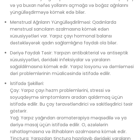
və ya buxarı nəfəs yollarını açmağa və boğaz ağrılarını
yüngülləşdirməyə kömək edə bilər.
Menstrual Ağrıların Yüngülləşdirilməsi: Qadınlarda
menstrual sancıların azalmasına kömək edən
xüsusiyyətləri var. Yarpız çayı hormonal balansı
dəstəkləyərək qadın sağlamlığına faydalı ola bilər.
Dəriyə Faydalı Təsir: Yarpızın antibakterial və antiseptik
xüsusiyyətləri, dəridəki infeksiyalar və yaraların
sağaldılmasına kömək edir. Yarpız losyonu və dəmləməsi
dəri problemlərinin müalicəsində istifadə edilir.
İstifadə Şəkilləri:
Çay: Yarpız çayı həzm problemlərini, stressi və
soyuqdəymə simptomlarını aradan qaldırmaq üçün
istifadə edilir. Bu çay təravətləndirici və sakitləşdirici təsir
göstərir.
Yağ: Yarpız yağından aromaterapiya məqsədilə və ya
dəriyə masaj üçün istifadə edilir. O, əzələlərin
rahatlaşmasına və iltihabların azalmasına kömək edir.
Tinctura: Yarpızdan tinctura hazırlayıb dəridəki yaraların