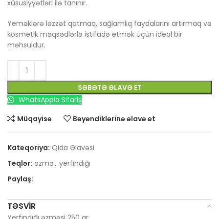
xüsusiyyətləri ilə tanınır.
Yeməklərə ləzzət qatmaq, sağlamlıq faydalarını artırmaq və
kosmetik məqsədlərlə istifadə etmək üçün ideal bir
məhsuldur.
SƏBƏTƏ ƏLAVƏ ET
WhatsAppla Sifariş
Müqayisə
Bəyəndiklərinə əlavə et
Kateqoriya:
Qida Əlavəsi
Teqlər:
əzmə
,
yerfındığı
Paylaş:
TƏSVIR
Yerfındığı əzməsi 250 qr