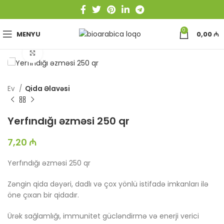
0
MENYU
0,00
₼
Böyütmək üçün toxun
Ev
Qida Əlavəsi
Yerfındığı əzməsi 250 qr
7,20
₼
Yerfındığı əzməsi 250 qr
Zəngin qida dəyəri, dadlı və çox yönlü istifadə imkanları ilə
öne çıxan bir qidadır.
Ürək sağlamlığı, immunitet gücləndirmə və enerji verici