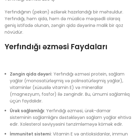
Yerfındığının (pekan) əzilərək hazırlandığı bir məhsuldur.
Yerfındığı, həm qida, həm də müalicə məqsədli olaraq
geniş istifadə olunan, zəngin qida dəyərinə malik bir qoz
növüdür.
Yerfındığı əzməsi Faydaları
Zəngin qida dəyəri
: Yerfındığı əzməsi protein, sağlam
yağlar (monosatürləşmiş və polinsatürləşmiş yağlar),
vitaminlər (xüsusilə vitamin E) və minerallar
(magnezyum, fosfor) ilə zəngindir. Bu, ümumi sağlamlıq
üçün faydalıdır.
Ürək sağlamlığı
: Yerfındığı əzməsi, ürək-damar
sisteminin sağlamlığını dəstəkləyən sağlam yağlar ehtiva
edir. Xolesterol səviyyəsini tənzimləməyə kömək edir.
İmmunitet sistemi
: Vitamin E və antioksidanlar, immun