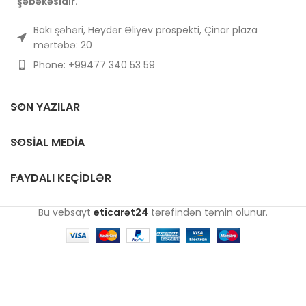
şəbəkəsidir.
sağlamlığa müsbət təsir
göstərmək üçün istifadə
olunur.
Bakı şəhəri, Heydər Əliyev prospekti, Çinar plaza
mərtəbə: 20
Phone: +99477 340 53 59
SON YAZILAR
SOSIAL MEDIA
FAYDALI KEÇIDLƏR
Bu vebsayt
eticarət24
tərəfindən təmin olunur.