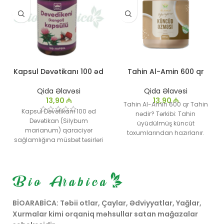
Kapsul Dəvətikanı 100 əd
Tahin Al-Amin 600 qr
Qida Əlavəsi
Qida Əlavəsi
13,90
₼
13,90
₼
Tahin Al-Amin 600 qr Tahin
Kapsul Dəvətikanı 100 əd
nədir? Tərkibi: Tahin
Dəvətikan (Silybum
üyüdülmüş küncüt
marianum) qaraciyər
toxumlarından hazırlanır.
sağlamlığına müsbət təsirləri
Küncüt toxumları əzildikdən
ilə tanınan bir bitkidir.
sonra tutarlılığı ümumiyyətlə
Dəvətikanı kapsulaları bu
su əlavə edilərək düzəldilir və
bitkinin ekstraktlarından
xəmirin homojen bir
hazırlanan təbii bir əlavədir.
tutarlılığına gətirilir.
Kapsüllər qaraciyər
funksiyasını qorumaq,
BİOARABİCA: Təbii otlar, Çaylar, Ədviyyatlar, Yağlar,
detoksifikasiyanı
Xurmalar kimi orqaniq məhsullar satan mağazalar
stimullaşdırmaq və ümumi