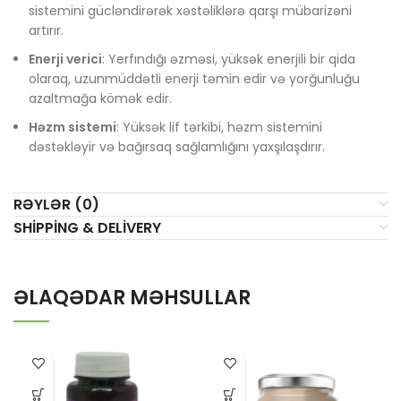
sistemini gücləndirərək xəstəliklərə qarşı mübarizəni
artırır.
Enerji verici
: Yerfındığı əzməsi, yüksək enerjili bir qida
olaraq, uzunmüddətli enerji təmin edir və yorğunluğu
azaltmağa kömək edir.
Həzm sistemi
: Yüksək lif tərkibi, həzm sistemini
dəstəkləyir və bağırsaq sağlamlığını yaxşılaşdırır.
RƏYLƏR (0)
SHIPPING & DELIVERY
ƏLAQƏDAR MƏHSULLAR