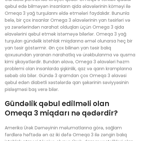
qəbul edə bilməyən insanların qida əlavələrinin köməyi ilə
Omeqa 3 yağ turşularını əldə etmələri faydalıdır. Bununla
belə, bir çox insanlar Omega 3 əlavələrinin yan təsirləri və
ya zərərlərindən narahat olduqları üçün Omega 3 qida
əlavələrini qəbul etmək istəməyə bilərlər. Omeqa 3 yağ
turşuları gündəlik istehlak miqdarına əməl olunarsa heç bir
yan təsir göstərmir. Ən çox bilinən yan təsir balıq
qoxusundan yaranan narahatlıq və ürəkbulanma və qusma
kimi şikayətlərdir. Bundan əlavə, Omega 3 əlavələri həzm
problemi olan insanlarda şişkinlik, qaz və qarın kramplarına
səbəb ola bilər. Gündə 3 qramdan çox Omeqa 3 əlavəsi
qəbul edən diabetli xəstələrdə qan şəkərinin səviyyəsinin
pisləşməsi baş verə bilər.
Gündəlik qəbul edilməli olan
Omeqa 3 miqdarı nə qədərdir?
Amerika Ürək Dərnəyinin məlumatlarına görə, sağlam
fərdlərə həftədə ən az iki dəfə Omeqa 3 ilə zəngin balıq