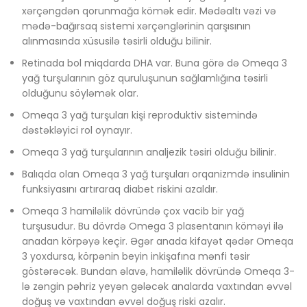
xərçəngdən qorunmağa kömək edir. Mədəaltı vəzi və
mədə-bağırsaq sistemi xərçənglərinin qarşısının
alınmasında xüsusilə təsirli olduğu bilinir.
Retinada bol miqdarda DHA var. Buna görə də Omeqa 3
yağ turşularının göz quruluşunun sağlamlığına təsirli
olduğunu söyləmək olar.
Omeqa 3 yağ turşuları kişi reproduktiv sistemində
dəstəkləyici rol oynayır.
Omeqa 3 yağ turşularının analjezik təsiri olduğu bilinir.
Balıqda olan Omeqa 3 yağ turşuları orqanizmdə insulinin
funksiyasını artıraraq diabet riskini azaldır.
Omeqa 3 hamiləlik dövründə çox vacib bir yağ
turşusudur. Bu dövrdə Omega 3 plasentanın köməyi ilə
anadan körpəyə keçir. Əgər anada kifayət qədər Omeqa
3 yoxdursa, körpənin beyin inkişafına mənfi təsir
göstərəcək. Bundan əlavə, hamiləlik dövründə Omeqa 3-
lə zəngin pəhriz yeyən gələcək analarda vaxtından əvvəl
doğuş və vaxtından əvvəl doğuş riski azalır.