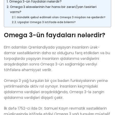
Omega 3-ün faydaları nələrdir?
Omega 3 əlavələrinin hər hansı bir zərəri/yan təsirləri
varmı?
Gündəlik qəbul edilməli olan Omeqa 3 miqdarı nə qədərdir?
Uşaqlar Omega 3 istifadə edə bilərmi?
Omega 3-ün faydaları nələrdir?
Elm adamları Qrenlandiyada yaşayan insanların ürək-
damar xəstəliklərinin daha az olduğunu fərq etdikdən və bu
torpaqlarda yaşayan insanların qidalanma vərdişlərini
araşdırdıqdan sonra Omeqa 3-ün sağlamlığa verdiyi
töhfələrə əhəmiyyət verilir.
Omeqa 3 yağ turşuları bir çox bədən funksiyalarının yerinə
yetirilməsində aktiv rol oynayır. İnsanların keçmişdəki
qidalanma vərdişləri araşdırıldığında, Omeqa 3-lə zəngin
qidalanma vərdişləri diqqəti çəkir.
İlk dəfə 1752-ci ildə Dr. Samuel Kayın revmatik xəstəliklərin
müalicəsində istifadə etdiyi Omeqa 3 yağ turşuları müxtəlif