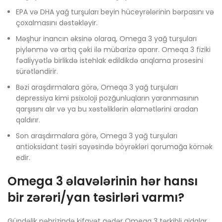
EPA və DHA yağ turşuları beyin hüceyrələrinin bərpasını və
çoxalmasını dəstəkləyir.
Məşhur inancın əksinə olaraq, Omega 3 yağ turşuları
piylənmə və artıq çəki ilə mübarizə aparır. Omeqa 3 fiziki
fəaliyyətlə birlikdə istehlak edildikdə arıqlama prosesini
sürətləndirir.
Bəzi araşdırmalara görə, Omeqa 3 yağ turşuları
depressiya kimi psixoloji pozğunluqların yaranmasının
qarşısını alır və ya bu xəstəliklərin əlamətlərini aradan
qaldırır.
Son araşdırmalara görə, Omega 3 yağ turşuları
antioksidant təsiri sayəsində böyrəkləri qorumağa kömək
edir.
Omega 3 əlavələrinin hər hansı
bir zərəri/yan təsirləri varmı?
Gündəlik pəhrizində kifayət qədər Omeqa 3 tərkibli qidalar