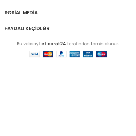
SOSIAL MEDIA
FAYDALI KEÇIDLƏR
Bu vebsayt
eticarət24
tərəfindən təmin olunur.