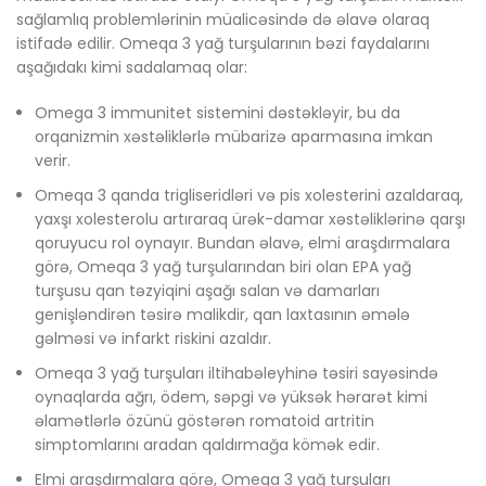
sağlamlıq problemlərinin müalicəsində də əlavə olaraq
istifadə edilir. Omeqa 3 yağ turşularının bəzi faydalarını
aşağıdakı kimi sadalamaq olar:
Omega 3 immunitet sistemini dəstəkləyir, bu da
orqanizmin xəstəliklərlə mübarizə aparmasına imkan
verir.
Omeqa 3 qanda trigliseridləri və pis xolesterini azaldaraq,
yaxşı xolesterolu artıraraq ürək-damar xəstəliklərinə qarşı
qoruyucu rol oynayır. Bundan əlavə, elmi araşdırmalara
görə, Omeqa 3 yağ turşularından biri olan EPA yağ
turşusu qan təzyiqini aşağı salan və damarları
genişləndirən təsirə malikdir, qan laxtasının əmələ
gəlməsi və infarkt riskini azaldır.
Omeqa 3 yağ turşuları iltihabəleyhinə təsiri sayəsində
oynaqlarda ağrı, ödem, səpgi və yüksək hərarət kimi
əlamətlərlə özünü göstərən romatoid artritin
simptomlarını aradan qaldırmağa kömək edir.
Elmi araşdırmalara görə, Omeqa 3 yağ turşuları