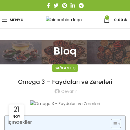
0
MENYU
0,00
₼
Bloq
SAĞLAMLIQ
Omega 3 – Faydaları və Zərərləri
Cevahir
21
NOY
İçindəkilər