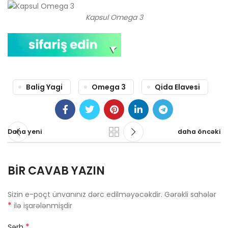
Kapsul Omega 3
Balig Yagi
Omega 3
Qida Elavesi
Daha yeni
daha öncəki
BIR CAVAB YAZIN
Sizin e-poçt ünvanınız dərc edilməyəcəkdir.
Gərəkli sahələr
*
ilə işarələnmişdir
*
Şərh