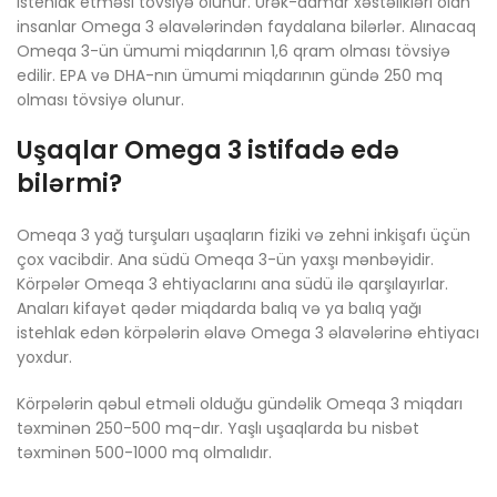
istehlak etməsi tövsiyə olunur. Ürək-damar xəstəlikləri olan
insanlar Omega 3 əlavələrindən faydalana bilərlər. Alınacaq
Omeqa 3-ün ümumi miqdarının 1,6 qram olması tövsiyə
edilir. EPA və DHA-nın ümumi miqdarının gündə 250 mq
olması tövsiyə olunur.
Uşaqlar Omega 3 istifadə edə
bilərmi?
Omeqa 3 yağ turşuları uşaqların fiziki və zehni inkişafı üçün
çox vacibdir. Ana südü Omeqa 3-ün yaxşı mənbəyidir.
Körpələr Omeqa 3 ehtiyaclarını ana südü ilə qarşılayırlar.
Anaları kifayət qədər miqdarda balıq və ya balıq yağı
istehlak edən körpələrin əlavə Omega 3 əlavələrinə ehtiyacı
yoxdur.
Körpələrin qəbul etməli olduğu gündəlik Omeqa 3 miqdarı
təxminən 250-500 mq-dır. Yaşlı uşaqlarda bu nisbət
təxminən 500-1000 mq olmalıdır.