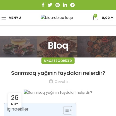
0
MENYU
0,00
₼
Bloq
UNCATEGORIZED
Sarımsaq yağının faydaları nələrdir?
Cevahir
26
NOY
İçindəkilər