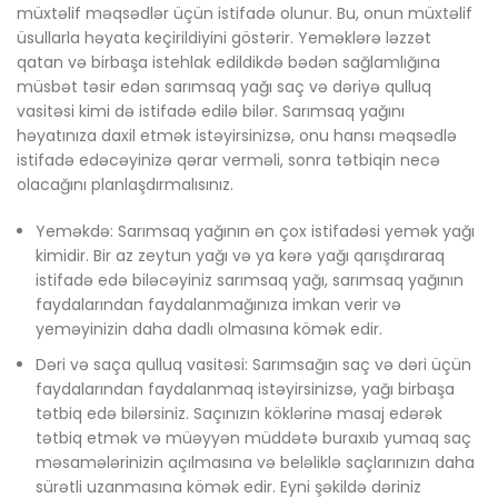
müxtəlif məqsədlər üçün istifadə olunur. Bu, onun müxtəlif
üsullarla həyata keçirildiyini göstərir. Yeməklərə ləzzət
qatan və birbaşa istehlak edildikdə bədən sağlamlığına
müsbət təsir edən sarımsaq yağı saç və dəriyə qulluq
vasitəsi kimi də istifadə edilə bilər. Sarımsaq yağını
həyatınıza daxil etmək istəyirsinizsə, onu hansı məqsədlə
istifadə edəcəyinizə qərar verməli, sonra tətbiqin necə
olacağını planlaşdırmalısınız.
Yeməkdə: Sarımsaq yağının ən çox istifadəsi yemək yağı
kimidir. Bir az zeytun yağı və ya kərə yağı qarışdıraraq
istifadə edə biləcəyiniz sarımsaq yağı, sarımsaq yağının
faydalarından faydalanmağınıza imkan verir və
yeməyinizin daha dadlı olmasına kömək edir.
Dəri və saça qulluq vasitəsi: Sarımsağın saç və dəri üçün
faydalarından faydalanmaq istəyirsinizsə, yağı birbaşa
tətbiq edə bilərsiniz. Saçınızın köklərinə masaj edərək
tətbiq etmək və müəyyən müddətə buraxıb yumaq saç
məsamələrinizin açılmasına və beləliklə saçlarınızın daha
sürətli uzanmasına kömək edir. Eyni şəkildə dəriniz