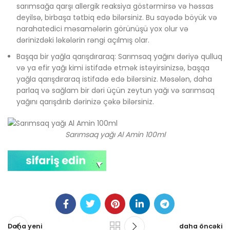
sarımsağa qarşı allergik reaksiya göstərmirsə və həssas
deyilsə, birbaşa tətbiq edə bilərsiniz. Bu sayədə böyük və
narahatedici məsamələrin görünüşü yox olur və
dərinizdəki ləkələrin rəngi açılmış olar.
Başqa bir yağla qarışdıraraq: Sarımsaq yağını dəriyə qulluq
və ya efir yağı kimi istifadə etmək istəyirsinizsə, başqa
yağla qarışdıraraq istifadə edə bilərsiniz. Məsələn, daha
parlaq və sağlam bir dəri üçün zeytun yağı və sarımsaq
yağını qarışdırıb dərinizə çəkə bilərsiniz.
Sarımsaq yağı Al Amin 100ml
Daha yeni
daha öncəki