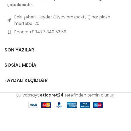
şəbəkəsidir.
Bakı şəhəri, Heydər Əliyev prospekti, Çinar plaza
mərtəbə: 20
Phone: +99477 340 53 59
SON YAZILAR
SOSIAL MEDIA
FAYDALI KEÇIDLƏR
Bu vebsayt
eticarət24
tərəfindən təmin olunur.