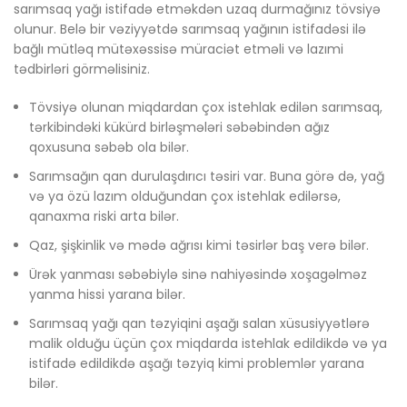
sarımsaq yağı istifadə etməkdən uzaq durmağınız tövsiyə
olunur. Belə bir vəziyyətdə sarımsaq yağının istifadəsi ilə
bağlı mütləq mütəxəssisə müraciət etməli və lazımi
tədbirləri görməlisiniz.
Tövsiyə olunan miqdardan çox istehlak edilən sarımsaq,
tərkibindəki kükürd birləşmələri səbəbindən ağız
qoxusuna səbəb ola bilər.
Sarımsağın qan durulaşdırıcı təsiri var. Buna görə də, yağ
və ya özü lazım olduğundan çox istehlak edilərsə,
qanaxma riski arta bilər.
Qaz, şişkinlik və mədə ağrısı kimi təsirlər baş verə bilər.
Ürək yanması səbəbiylə sinə nahiyəsində xoşagəlməz
yanma hissi yarana bilər.
Sarımsaq yağı qan təzyiqini aşağı salan xüsusiyyətlərə
malik olduğu üçün çox miqdarda istehlak edildikdə və ya
istifadə edildikdə aşağı təzyiq kimi problemlər yarana
bilər.