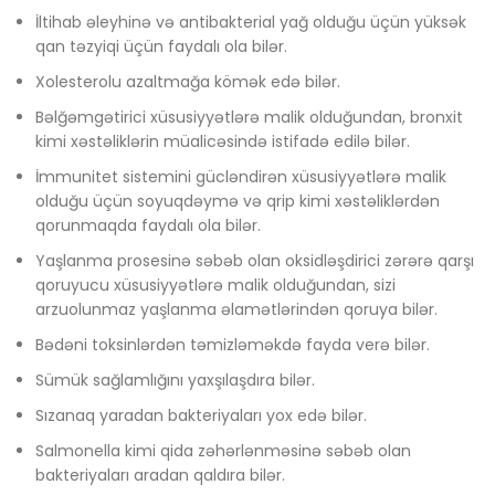
İltihab əleyhinə və antibakterial yağ olduğu üçün yüksək
qan təzyiqi üçün faydalı ola bilər.
Xolesterolu azaltmağa kömək edə bilər.
Bəlğəmgətirici xüsusiyyətlərə malik olduğundan, bronxit
kimi xəstəliklərin müalicəsində istifadə edilə bilər.
İmmunitet sistemini gücləndirən xüsusiyyətlərə malik
olduğu üçün soyuqdəymə və qrip kimi xəstəliklərdən
qorunmaqda faydalı ola bilər.
Yaşlanma prosesinə səbəb olan oksidləşdirici zərərə qarşı
qoruyucu xüsusiyyətlərə malik olduğundan, sizi
arzuolunmaz yaşlanma əlamətlərindən qoruya bilər.
Bədəni toksinlərdən təmizləməkdə fayda verə bilər.
Sümük sağlamlığını yaxşılaşdıra bilər.
Sızanaq yaradan bakteriyaları yox edə bilər.
Salmonella kimi qida zəhərlənməsinə səbəb olan
bakteriyaları aradan qaldıra bilər.