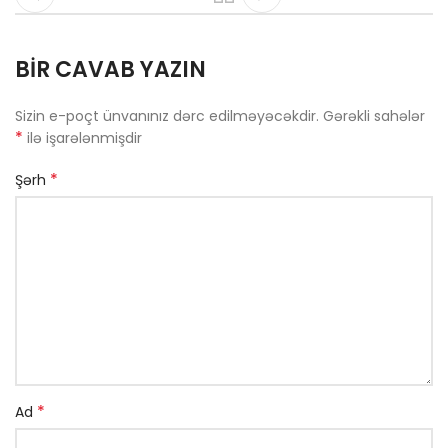
BIR CAVAB YAZIN
Sizin e-poçt ünvanınız dərc edilməyəcəkdir.
Gərəkli sahələr
*
ilə işarələnmişdir
*
Şərh
*
Ad