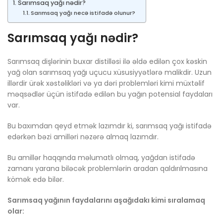
Sarımsaq yağı nədir?
Sarımsaq yağı necə istifadə olunur?
Sarımsaq yağı nədir?
Sarımsaq dişlərinin buxar distilləsi ilə əldə edilən çox kəskin
yağ olan sarımsaq yağı uçucu xüsusiyyətlərə malikdir. Uzun
illərdir ürək xəstəlikləri və ya dəri problemləri kimi müxtəlif
məqsədlər üçün istifadə edilən bu yağın potensial faydaları
var.
Bu baxımdan qeyd etmək lazımdır ki, sarımsaq yağı istifadə
edərkən bəzi amilləri nəzərə almaq lazımdır.
Bu amillər haqqında məlumatlı olmaq, yağdan istifadə
zamanı yarana biləcək problemlərin aradan qaldırılmasına
kömək edə bilər.
Sarımsaq yağının faydalarını aşağıdakı kimi sıralamaq
olar: