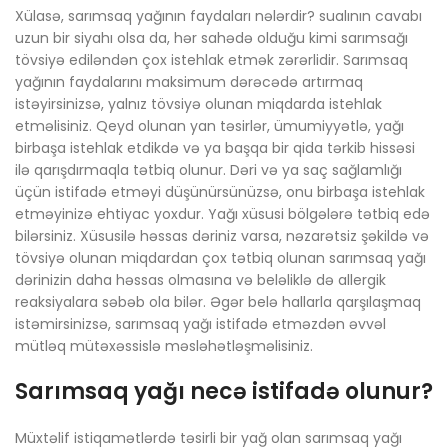
Xülasə, sarımsaq yağının faydaları nələrdir? sualının cavabı
uzun bir siyahı olsa da, hər sahədə olduğu kimi sarımsağı
tövsiyə ediləndən çox istehlak etmək zərərlidir. Sarımsaq
yağının faydalarını maksimum dərəcədə artırmaq
istəyirsinizsə, yalnız tövsiyə olunan miqdarda istehlak
etməlisiniz. Qeyd olunan yan təsirlər, ümumiyyətlə, yağı
birbaşa istehlak etdikdə və ya başqa bir qida tərkib hissəsi
ilə qarışdırmaqla tətbiq olunur. Dəri və ya saç sağlamlığı
üçün istifadə etməyi düşünürsünüzsə, onu birbaşa istehlak
etməyinizə ehtiyac yoxdur. Yağı xüsusi bölgələrə tətbiq edə
bilərsiniz. Xüsusilə həssas dəriniz varsa, nəzarətsiz şəkildə və
tövsiyə olunan miqdardan çox tətbiq olunan sarımsaq yağı
dərinizin daha həssas olmasına və beləliklə də allergik
reaksiyalara səbəb ola bilər. Əgər belə hallarla qarşılaşmaq
istəmirsinizsə, sarımsaq yağı istifadə etməzdən əvvəl
mütləq mütəxəssislə məsləhətləşməlisiniz.
Sarımsaq yağı necə istifadə olunur?
Müxtəlif istiqamətlərdə təsirli bir yağ olan sarımsaq yağı