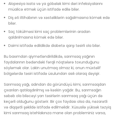
Alopesiya isata və ya göbələk kimi dəri infeksiyalarını
müalicə etmək üçün istifadə edilə bilər.
Diş əti iltihabının və xəstəliklərin sağalmasına kömək edə
bilər.
Saç tökülməsi kimi saç problemlərinin aradan
qaldırılmasına kömək edə bilər.
Daimi istifadə edildikdə diabetə qarşı təsirli ola bilər.
Bu baxımdan qiymətləndirildikdə, sarımsaq yağının
faydalarının bədəndəki fərqli nöqtələrə toxunduğunu
söyləmək olar. Lakin unutmaq olmaz ki, onun müxtəlif
bölgələrdə təsiri istifadə üsulundan asılı olaraq dəyişir.
Sarımsaq yağı, adından da göründüyü kimi, sarımsaqdan
çıxarılan qatılaşdırılmış və kəskin yağdır. Bu, sarımsağın
səbəb ola biləcəyi yan təsirlərin sarımsaq yağı üçün də
keçərli olduğunu göstərir. Bir çox faydası olsa da, nəzarətli
və diqqətli şəkildə istifadə edilməlidir. Xüsusilə yüksək təzyiq
kimi sarımsaq istehlakınıza mane olan probleminiz varsa,