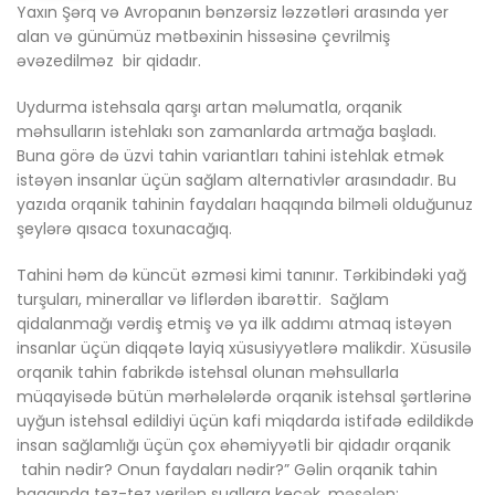
Yaxın Şərq və Avropanın bənzərsiz ləzzətləri arasında yer
alan və günümüz mətbəxinin hissəsinə çevrilmiş
əvəzedilməz bir qidadır.
Uydurma istehsala qarşı artan məlumatla, orqanik
məhsulların istehlakı son zamanlarda artmağa başladı.
Buna görə də üzvi tahin variantları tahini istehlak etmək
istəyən insanlar üçün sağlam alternativlər arasındadır. Bu
yazıda orqanik tahinin faydaları haqqında bilməli olduğunuz
şeylərə qısaca toxunacağıq.
Tahini həm də küncüt əzməsi kimi tanınır. Tərkibindəki yağ
turşuları, minerallar və liflərdən ibarəttir. Sağlam
qidalanmağı vərdiş etmiş və ya ilk addımı atmaq istəyən
insanlar üçün diqqətə layiq xüsusiyyətlərə malikdir. Xüsusilə
orqanik tahin fabrikdə istehsal olunan məhsullarla
müqayisədə bütün mərhələlərdə orqanik istehsal şərtlərinə
uyğun istehsal edildiyi üçün kafi miqdarda istifadə edildikdə
insan sağlamlığı üçün çox əhəmiyyətli bir qidadır orqanik
tahin nədir? Onun faydaları nədir?” Gəlin orqanik tahin
haqqında tez-tez verilən suallara keçək, məsələn: