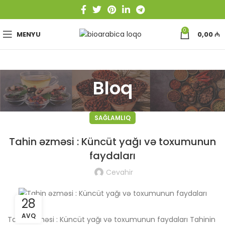
0
MENYU
0,00
₼
Bloq
SAĞLAMLIQ
Tahin əzməsi : Küncüt yağı və toxumunun
faydaları
Cevahir
28
AVQ
Tahin əzməsi : Küncüt yağı və toxumunun faydaları Tahinin