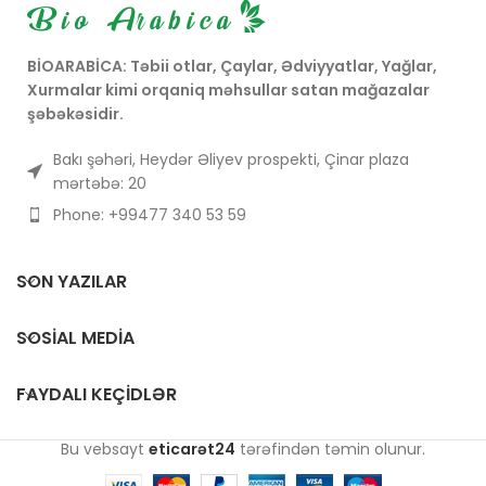
BİOARABİCA: Təbii otlar, Çaylar, Ədviyyatlar, Yağlar,
Xurmalar kimi orqaniq məhsullar satan mağazalar
şəbəkəsidir.
Bakı şəhəri, Heydər Əliyev prospekti, Çinar plaza
mərtəbə: 20
Phone: +99477 340 53 59
SON YAZILAR
SOSIAL MEDIA
FAYDALI KEÇIDLƏR
Bu vebsayt
eticarət24
tərəfindən təmin olunur.