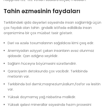
T
ahin əzməsinin faydaları
Tərkibindəki qida dəyərləri sayəsində insan sağlamlığı üçün
çox faydalı olan tahin gndəlik istifadə edildikdə insan
orqanizminə bir çox müsbət təsir göstərir.
Dəri və əzələ toxumalarının sağaldıcısı kimi çıxış edir.
Anemiyadan əziyyət çəkən insanların əvəz olunmaz
qidasıdır. Qan azlığına xeyirlidir.
Sağlam hüceyrə böyüməsini sürətləndirir.
Qaraciyərin detoksunda çox vacibdir. Tərkibində
metionin var.
Tərkibində bol dəmir,maqnezium,kalium,fosfor və lesitin
var.
Yüksək doymamış yağ nisbətinə malikdir.
Yüksək qələvi minerallar sayəsində həzm prosesini