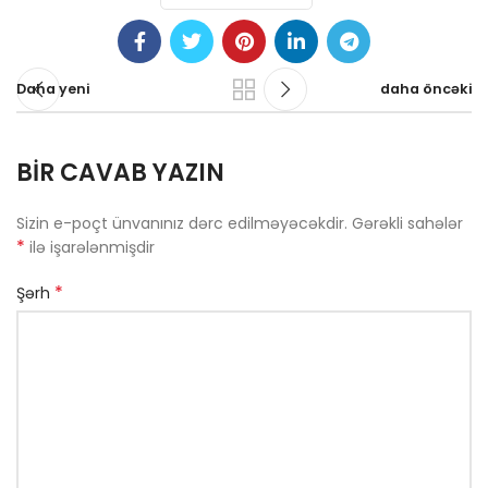
Daha yeni
daha öncəki
BIR CAVAB YAZIN
Sizin e-poçt ünvanınız dərc edilməyəcəkdir.
Gərəkli sahələr
*
ilə işarələnmişdir
*
Şərh