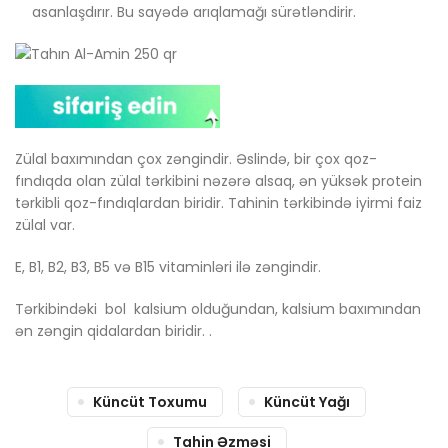
asanlaşdırır. Bu sayədə arıqlamağı sürətləndirir.
Zülal baxımından çox zəngindir. Əslində, bir çox qoz-
fındıqda olan zülal tərkibini nəzərə alsaq, ən yüksək protein
tərkibli qoz-fındıqlardan biridir. Tahinin tərkibində iyirmi faiz
zülal var.
E, B1, B2, B3, B5 və B15 vitaminləri ilə zəngindir.
Tərkibindəki bol kalsium olduğundan, kalsium baxımından
ən zəngin qidalardan biridir. .
Küncüt Toxumu
Küncüt Yağı
Tahin Əzməsi