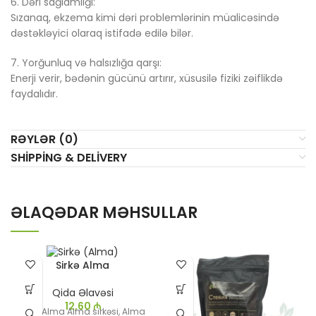
6. Dəri sağlamlığı:
Sızanaq, ekzema kimi dəri problemlərinin müalicəsində
dəstəkləyici olaraq istifadə edilə bilər.
7. Yorğunluq və halsızlığa qarşı:
Enerji verir, bədənin gücünü artırır, xüsusilə fiziki zəiflikdə
faydalıdır.
RƏYLƏR (0)
SHIPPING & DELIVERY
ƏLAQƏDAR MƏHSULLAR
Sirkə Alma
Qida Əlavəsi
12,60
₼
Sirkə Alma Alma sirkəsi, Alma