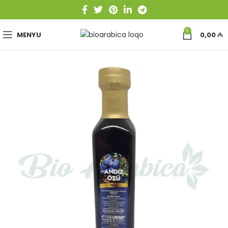
0
MENYU
0,00
₼