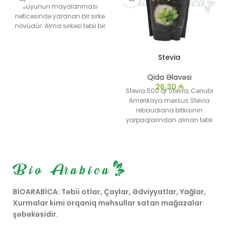
suyunun mayalanması
nəticəsində yaranan bir sirkə
növüdür. Alma sirkəsi təbii bir
məhsuldur və müxtəlif
sağlamlıq faydaları ilə
tanınır.
Stevia
Qida Əlavəsi
26,30
₼
Stevia 500 qr Stevia, Cənubi
Amerikaya məxsus Stevia
rebaudiana bitkisinin
yarpaqlarından alınan təbii
bir tatlandırıcıdır. Xüsusilə
pəhriz və diabetik
qidalanmada geniş istifadə
olunur, çünki kalorisi yoxdur
və qan şəkərinə təsir
göstərmir.
BİOARABİCA: Təbii otlar, Çaylar, Ədviyyatlar, Yağlar,
Xurmalar kimi orqaniq məhsullar satan mağazalar
şəbəkəsidir.