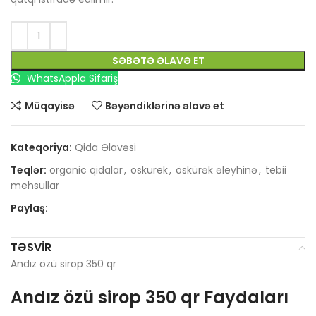
SƏBƏTƏ ƏLAVƏ ET
WhatsAppla Sifariş
Müqayisə
Bəyəndiklərinə əlavə et
Kateqoriya:
Qida Əlavəsi
Teqlər:
organic qidalar
,
oskurek
,
öskürək əleyhinə
,
tebii
mehsullar
Paylaş:
TƏSVIR
Andız özü sirop 350 qr
Andız özü sirop 350 qr Faydaları