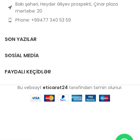
Bakı şəhəri, Heydər Əliyev prospekti, Çinar plaza
mərtəbə: 20
Phone: +99477 340 53 59
SON YAZILAR
SOSIAL MEDIA
FAYDALI KEÇIDLƏR
Bu vebsayt
eticarət24
tərəfindən təmin olunur.