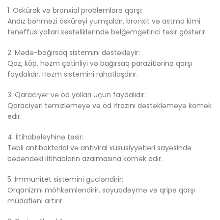
1. Öskürək və bronxial problemlərə qarşı:
Andız bəhməzi öskürəyi yumşaldır, bronxit və astma kimi
tənəffüs yolları xəstəliklərində bəlğəmgətirici təsir göstərir.
2. Mədə-bağırsaq sistemini dəstəkləyir:
Qaz, köp, həzm çətinliyi və bağırsaq parazitlərinə qarşı
faydalıdır. Həzm sistemini rahatlaşdırır.
3. Qaraciyər və öd yolları üçün faydalıdır:
Qaraciyəri təmizləməyə və öd ifrazını dəstəkləməyə kömək
edir.
4. İltihabəleyhinə təsir:
Təbii antibakterial və antiviral xüsusiyyətləri sayəsində
bədəndəki iltihabların azalmasına kömək edir.
5. İmmunitet sistemini gücləndirir:
Orqanizmi möhkəmləndirir, soyuqdəymə və qripə qarşı
müdafiəni artırır.