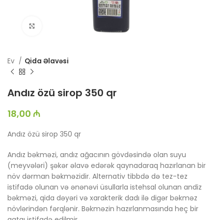
Böyütmək üçün toxun
Ev
Qida Əlavəsi
Andız özü sirop 350 qr
18,00
₼
Andız özü sirop 350 qr
Andız bəkməzi, andız ağacının gövdəsində olan suyu
(meyvələri) şəkər əlavə edərək qaynadaraq hazırlanan bir
növ dərman bəkməzidir. Alternativ tibbdə də tez-tez
istifadə olunan və ənənəvi üsullarla istehsal olunan andiz
bəkməzi, qida dəyəri və xarakterik dadı ilə digər bəkməz
növlərindən fərqlənir. Bəkməzin hazırlanmasında heç bir
qatqı istifadə edilmir.