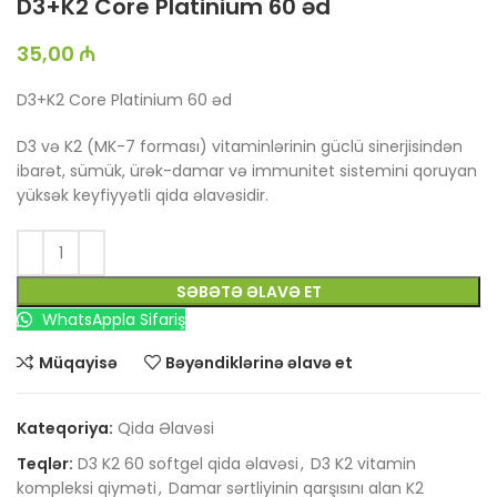
D3+K2 Core Platinium 60 əd
35,00
₼
D3+K2 Core Platinium 60 əd
D3 və K2 (MK-7 forması) vitaminlərinin güclü sinerjisindən
ibarət, sümük, ürək-damar və immunitet sistemini qoruyan
yüksək keyfiyyətli qida əlavəsidir.
SƏBƏTƏ ƏLAVƏ ET
WhatsAppla Sifariş
Müqayisə
Bəyəndiklərinə əlavə et
Kateqoriya:
Qida Əlavəsi
Teqlər:
D3 K2 60 softgel qida əlavəsi
,
D3 K2 vitamin
kompleksi qiyməti
,
Damar sərtliyinin qarşısını alan K2