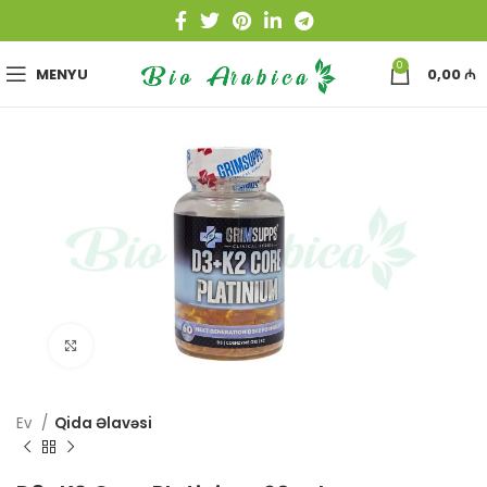
0
MENYU
0,00
₼
Böyütmək üçün toxun
Ev
Qida Əlavəsi