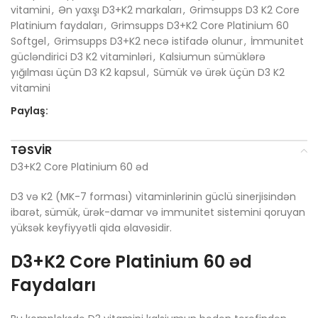
vitamini
,
Ən yaxşı D3+K2 markaları
,
Grimsupps D3 K2 Core
Platinium faydaları
,
Grimsupps D3+K2 Core Platinium 60
Softgel
,
Grimsupps D3+K2 necə istifadə olunur
,
İmmunitet
gücləndirici D3 K2 vitaminləri
,
Kalsiumun sümüklərə
yığılması üçün D3 K2 kapsul
,
Sümük və ürək üçün D3 K2
vitamini
Paylaş:
TƏSVIR
D3+K2 Core Platinium 60 əd
D3 və K2 (MK-7 forması) vitaminlərinin güclü sinerjisindən
ibarət, sümük, ürək-damar və immunitet sistemini qoruyan
yüksək keyfiyyətli qida əlavəsidir.
D3+K2 Core Platinium 60 əd
Faydaları