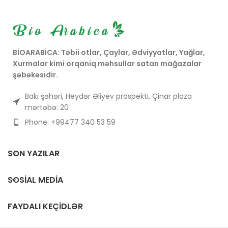
(Ceratonia siliqua) əldə
kapsullar ümumi sağlamlığı
edilən sıx və şirin bəkməz
qorumaq, immunitet
növüdür.
sistemini gücləndirmək və
Bir çox sağlamlıq faydası
enerji səviyyələrini artırmaq
olan keçibuynuzu bəkməzi,
üçün hazırlanmışdır.
ənənəvi dadlandırıcıdır və
Məhsulun adı onun universal
BİOARABİCA: Təbii otlar, Çaylar, Ədviyyatlar, Yağlar,
dərman məhsulları
sağlamlıq faydalarını
Xurmalar kimi orqaniq məhsullar satan mağazalar
arasındadır.
vurğulayır.
şəbəkəsidir.
Bakı şəhəri, Heydər Əliyev prospekti, Çinar plaza
mərtəbə: 20
Phone: +99477 340 53 59
SON YAZILAR
SOSIAL MEDIA
FAYDALI KEÇIDLƏR