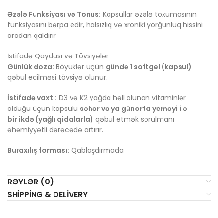
Əzələ Funksiyası və Tonus:
Kapsullar əzələ toxumasının
funksiyasını bərpa edir, halsızlıq və xroniki yorğunluq hissini
aradan qaldırır
İstifadə Qaydası və Tövsiyələr
Günlük doza:
Böyüklər üçün
gündə 1 softgel (kapsul)
qəbul edilməsi tövsiyə olunur.
İstifadə vaxtı:
D3 və K2 yağda həll olunan vitaminlər
olduğu üçün kapsulu
səhər və ya günorta yeməyi ilə
birlikdə (yağlı qidalarla)
qəbul etmək sorulmanı
əhəmiyyətli dərəcədə artırır.
Buraxılış forması:
Qablaşdırmada
RƏYLƏR (0)
SHIPPING & DELIVERY