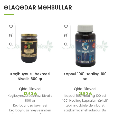
ƏLAQƏDAR MƏHSULLAR
Keçibuynuzu bəkməzi
Kapsul 1001 Healing 100
Nivalis 800 qr
əd
Qida Əlavəsi
Qida Əlavəsi
12,60
₼
21,50
₼
Keçibuynuzu bəkməzi Nivalis
Kapsul 1001 Healing 100 əd
800 qr
1001 Healing kapsulu müxtəlif
Keçibuynuzu bəkməzi,
təbii maddələrdən ibarət
keçiboynuzu meyvəsindən
sağlamlıq məhsuludur. Bu