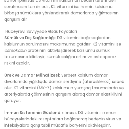
Bu kompleksdə D3 vitamini kalsiumun bədən tərəfindən
sorulmasını təmin edir, K2 vitamini isə həmin kalsiumu
birbaşa sümüklərə yönləndirərək damarlarda yığılmasının
qarşısını alır
Hüceyrəvi Səviyyədə Əsas Faydaları
Sümük və Diş Sağlamlığı:
D3 vitamini bağırsaqlardan
kalsiumun sorulmasını maksimuma çatdırır. K2 vitamini isə
osteokalsin
proteinini aktivləşdirərək kalsiumu sümük
toxumasına kilidləyir, sümük sıxlığını artırır və osteoporoz
riskini azaldır.
Ürək və Damar Mühafizəsi:
Sərbəst kalsium damar
divarlarında yığıldıqda damar sərtliyinə (ateroskleroz) səbəb
olur. K2 vitamini (MK-7) kalsiumun yumşaq toxumalarda və
arteriyalarda çökməsinin qarşısını alaraq damar elastikliyini
qoruyur.
İmmun Sisteminin Gücləndirilməsi:
D3 vitamini immun
hüceyrələrindəki reseptorlara bağlanaraq bədənin virus və
infeksiyalara qarşı təbii müdafiə baryerini aktivləşdirir.