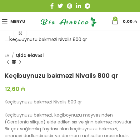
0
MENYU
0,00
₼
Böyütmək üçün toxun
Ev
Qida Əlavəsi
Keçibuynuzu bəkməzi Nivalis 800 qr
12,60
₼
Keçibuynuzu bəkməzi Nivalis 800 qr
Keçibuynuzu bəkməzi, keçiboynuzu meyvəsindən
(Ceratonia siliqua) əldə edilən sıx və şirin bəkməz növüdür.
Bir çox sağlamlıq faydası olan keçibuynuzu bəkməzi,
ənənəvi dadlandırıcıdır və dərman məhsulları arasındadır.