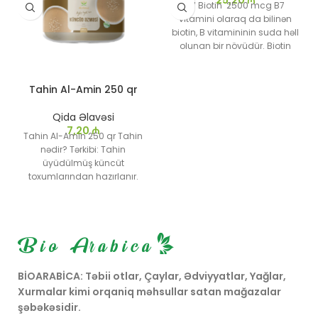
B7 Biotin 2500 mcg B7
vitamini olaraq da bilinən
biotin, B vitamininin suda həll
olunan bir növüdür. Biotin
2500 mkq əlavəsi saç, dəri və
dırnaqların sağlamlığını
qorumaq üçün xüsusi olaraq
Tahin Al-Amin 250 qr
istifadə olunan bir məhsuldur.
Qida Əlavəsi
7,20
₼
Tahin Al-Amin 250 qr Tahin
nədir? Tərkibi: Tahin
üyüdülmüş küncüt
toxumlarından hazırlanır.
Küncüt toxumları əzildikdən
sonra tutarlılığı ümumiyyətlə
su əlavə edilərək düzəldilir və
xəmirin homojen bir
tutarlılığına gətirilir.
BİOARABİCA: Təbii otlar, Çaylar, Ədviyyatlar, Yağlar,
Xurmalar kimi orqaniq məhsullar satan mağazalar
şəbəkəsidir.