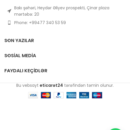
Bakı şəhəri, Heydər Əliyev prospekti, Çinar plaza
mərtəbə: 20
Phone: +99477 340 53 59
SON YAZILAR
SOSIAL MEDIA
FAYDALI KEÇIDLƏR
Bu vebsayt
eticarət24
tərəfindən təmin olunur.