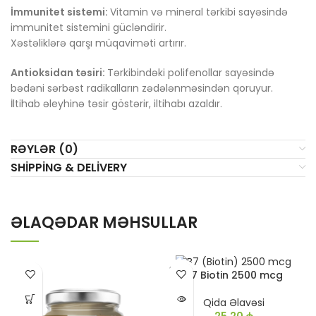
İmmunitet sistemi:
Vitamin və mineral tərkibi sayəsində
immunitet sistemini gücləndirir.
Xəstəliklərə qarşı müqaviməti artırır.
Antioksidan təsiri:
Tərkibindəki polifenollar sayəsində
bədəni sərbəst radikalların zədələnməsindən qoruyur.
İltihab əleyhinə təsir göstərir, iltihabı azaldır.
RƏYLƏR (0)
SHIPPING & DELIVERY
ƏLAQƏDAR MƏHSULLAR
SATIL
B7 Biotin 2500 mcg
DI
Qida Əlavəsi
25,20
₼