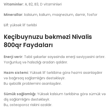
Vitaminlər:
A, B2, B3, D vitaminləri
Minerallar:
kalsium, kalium, maqnezium, dəmir, fosfor
Lif:
yüksək lif tərkibi
Keçibuynuzu bəkməzi Nivalis
800qr Faydaları
Enerji verir:
Təbii şəkərlər sayəsində enerji səviyyəsini artırır.
Yorğunluq və halsızlığı aradan qaldırır.
Həzm sistemi:
Yüksək lif tərkibinə görə həzmi asanlaşdırır
və bağırsaq sağlamlığını dəstəkləyir.
Bu qəbizlik problemini asanlaşdırır.
Sümük sağlamlığı:
Yüksək kalsium tərkibinə görə sümük və
diş sağlamlığını dəstəkləyir.
Bu, osteoporoz riskini azaldır.