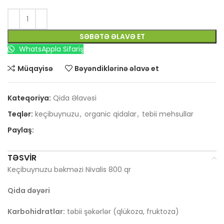
SƏBƏTƏ ƏLAVƏ ET
WhatsAppla Sifariş
Müqayisə
Bəyəndiklərinə əlavə et
Kateqoriya:
Qida Əlavəsi
Teqlər:
keçibuynuzu
,
organic qidalar
,
tebii mehsullar
Paylaş:
TƏSVIR
Keçibuynuzu bəkməzi Nivalis 800 qr
Qida dəyəri
Karbohidratlar:
təbii şəkərlər (qlükoza, fruktoza)