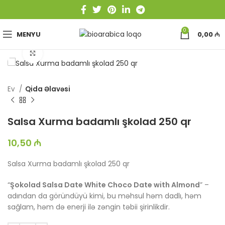
0
MENYU
0,00
₼
Böyütmək üçün toxun
Ev
Qida Əlavəsi
Salsa Xurma badamlı şkolad 250 qr
10,50
₼
Salsa Xurma badamlı şkolad 250 qr
“
Şokolad Salsa Date White Choco Date with Almond
” –
adından da göründüyü kimi, bu məhsul həm dadlı, həm
sağlam, həm də enerji ilə zəngin təbii şirinlikdir.