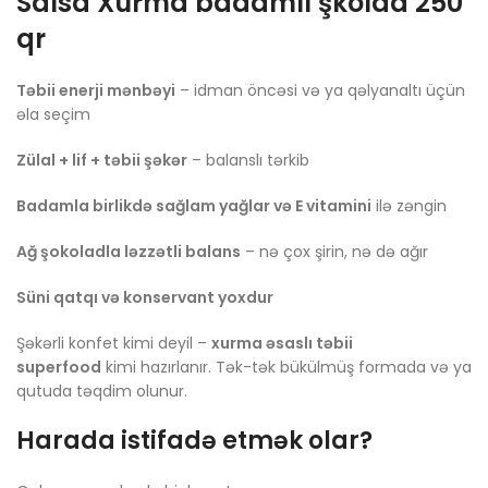
Salsa Xurma badamlı şkolad 250
qr
Təbii enerji mənbəyi
– idman öncəsi və ya qəlyanaltı üçün
əla seçim
Zülal + lif + təbii şəkər
– balanslı tərkib
Badamla birlikdə sağlam yağlar və E vitamini
ilə zəngin
Ağ şokoladla ləzzətli balans
– nə çox şirin, nə də ağır
Süni qatqı və konservant yoxdur
Şəkərli konfet kimi deyil –
xurma əsaslı təbii
superfood
kimi hazırlanır. Tək-tək bükülmüş formada və ya
qutuda təqdim olunur.
Harada istifadə etmək olar?