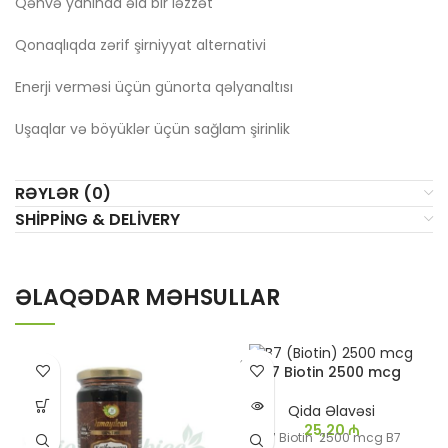
Qəhvə yanında əla bir ləzzət
Qonaqlıqda zərif şirniyyat alternativi
Enerji verməsi üçün günorta qəlyanaltısı
Uşaqlar və böyüklər üçün sağlam şirinlik
RƏYLƏR (0)
SHIPPING & DELIVERY
ƏLAQƏDAR MƏHSULLAR
SATIL
B7 Biotin 2500 mcg
DI
Qida Əlavəsi
25,20
₼
B7 Biotin 2500 mcg B7