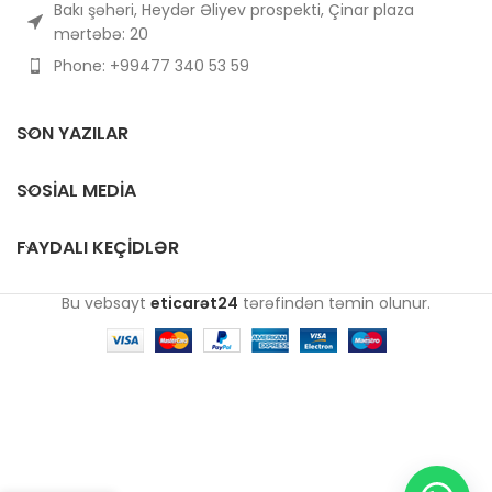
Bakı şəhəri, Heydər Əliyev prospekti, Çinar plaza
mərtəbə: 20
Phone: +99477 340 53 59
SON YAZILAR
SOSIAL MEDIA
FAYDALI KEÇIDLƏR
Bu vebsayt
eticarət24
tərəfindən təmin olunur.