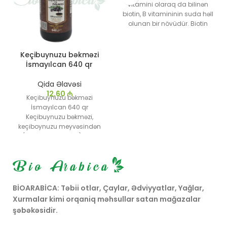
vitamini olaraq da bilinən
biotin, B vitamininin suda həll
olunan bir növüdür. Biotin
2500 mkq əlavəsi saç, dəri və
dırnaqların sağlamlığını
qorumaq üçün xüsusi olaraq
Keçibuynuzu bəkməzi
istifadə olunan bir məhsuldur.
İsmayılcan 640 qr
Qida Əlavəsi
12,60
₼
Keçibuynuzu bəkməzi
İsmayılcan 640 qr
Keçibuynuzu bəkməzi,
keçiboynuzu meyvəsindən
(Ceratonia siliqua) əldə
edilən sıx və şirin bəkməz
növüdür.
Bir çox sağlamlıq faydası
olan keçibuynuzu bəkməzi,
ənənəvi dadlandırıcıdır və
BİOARABİCA: Təbii otlar, Çaylar, Ədviyyatlar, Yağlar,
dərman məhsulları
Xurmalar kimi orqaniq məhsullar satan mağazalar
arasındadır.
şəbəkəsidir.