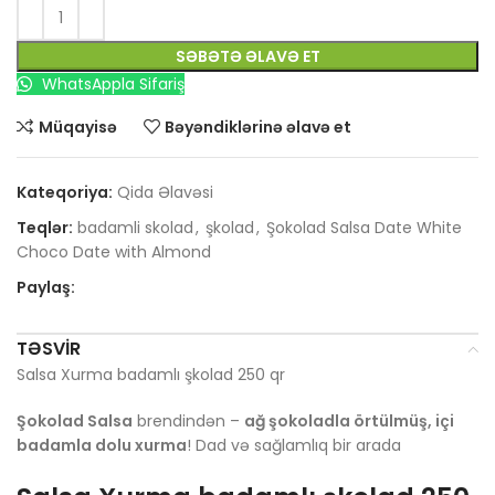
SƏBƏTƏ ƏLAVƏ ET
WhatsAppla Sifariş
Müqayisə
Bəyəndiklərinə əlavə et
Kateqoriya:
Qida Əlavəsi
Teqlər:
badamli skolad
,
şkolad
,
Şokolad Salsa Date White
Choco Date with Almond
Paylaş:
TƏSVIR
Salsa Xurma badamlı şkolad 250 qr
Şokolad Salsa
brendindən –
ağ şokoladla örtülmüş, içi
badamla dolu xurma
! Dad və sağlamlıq bir arada